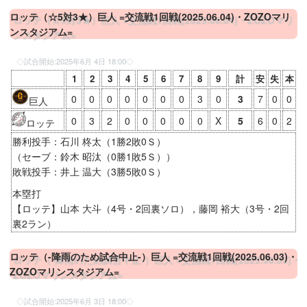
ロッテ（☆5対3★）巨人 =交流戦1回戦(2025.06.04)・ZOZOマリ
ンスタジアム=
◇試合開始:
2025年6月 4日 18:00
◇
1
2
3
4
5
6
7
8
9
計
安
失
本
0
0
0
0
0
0
0
3
0
3
7
0
0
巨人
0
3
2
0
0
0
0
0
X
5
6
0
2
ロッテ
勝利投手：石川 柊太（1勝2敗0Ｓ）
（セーブ：鈴木 昭汰（0勝1敗5Ｓ））
敗戦投手：井上 温大（3勝5敗0Ｓ）
本塁打
【ロッテ】山本 大斗（4号・2回裏ソロ），藤岡 裕大（3号・2回
裏2ラン）
ロッテ（-降雨のため試合中止-）巨人 =交流戦1回戦(2025.06.03)・
ZOZOマリンスタジアム=
◇試合開始:
2025年6月 3日 18:00
◇