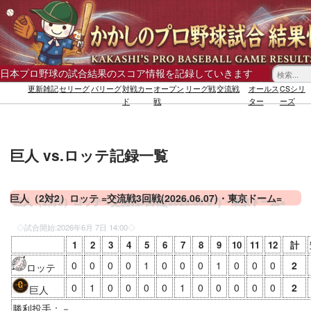
日本プロ野球の試合結果のスコア情報を記録していきます
更新雑記
セリーグ
パリーグ
対戦カー
オープン
リーグ戦
交流戦
オールス
CSシリ
ド
戦
ター
ーズ
巨人 vs.ロッテ記録一覧
巨人（2対2）ロッテ =交流戦3回戦(2026.06.07)・東京ドーム=
◇試合開始:
2026年6月 7日 14:00
◇
1
2
3
4
5
6
7
8
9
10
11
12
計
0
0
0
0
1
0
0
0
1
0
0
0
2
ロッテ
0
1
0
0
0
0
1
0
0
0
0
0
2
巨人
勝利投手：－