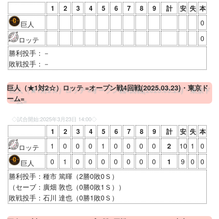
1
2
3
4
5
6
7
8
9
計
安
失
本
0
巨人
0
ロッテ
勝利投手：－
敗戦投手：－
巨人（★1対2☆）ロッテ =オープン戦4回戦(2025.03.23)・東京ド
ーム=
◇試合開始:
2025年3月23日 14:00
◇
1
2
3
4
5
6
7
8
9
計
安
失
本
1
0
0
0
1
0
0
0
0
2
10
1
0
ロッテ
0
1
0
0
0
0
0
0
0
1
9
0
0
巨人
勝利投手：種市 篤暉（2勝0敗0Ｓ）
（セーブ：廣畑 敦也（0勝0敗1Ｓ））
敗戦投手：石川 達也（0勝1敗0Ｓ）