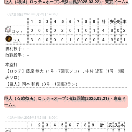
巨人（4対4）ロッテ =オープン戦3回戦(2025.03.22)・東京ドーム=
◇試合開始:
2025年3月22日 14:00
◇
1
2
3
4
5
6
7
8
9
計
安
失
本
0
0
0
0
2
0
1
0
1
4
8
0
2
ロッテ
3
0
0
0
0
1
0
0
0
4
9
0
1
巨人
勝利投手：－
敗戦投手：－
本塁打
【ロッテ】藤原 恭大（1号・7回表ソロ），中村 奨吾（1号・9回
表ソロ）
【巨人】岡本 和真（3号・1回裏3ラン）
巨人（☆6対2★）ロッテ =オープン戦2回戦(2025.03.21)・東京ド
ーム=
◇試合開始:
2025年3月21日 18:00
◇
1
2
3
4
5
6
7
8
9
計
安
失
本