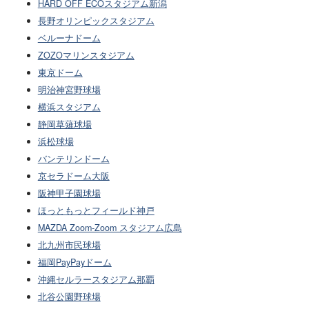
HARD OFF ECOスタジアム新潟
長野オリンピックスタジアム
ベルーナドーム
ZOZOマリンスタジアム
東京ドーム
明治神宮野球場
横浜スタジアム
静岡草薙球場
浜松球場
バンテリンドーム
京セラドーム大阪
阪神甲子園球場
ほっともっとフィールド神戸
MAZDA Zoom-Zoom スタジアム広島
北九州市民球場
福岡PayPayドーム
沖縄セルラースタジアム那覇
北谷公園野球場