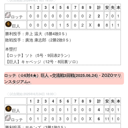
1
2
3
4
5
6
7
8
9
計
安
失
本
0
0
0
0
0
0
0
0
2
2
7
0
1
ロッテ
0
0
0
0
1
5
0
2
X
8
8
1
1
巨人
勝利投手：井上 温大（5勝4敗0Ｓ）
敗戦投手：廣池 康志郎（2勝2敗0Ｓ）
本塁打
【ロッテ】ソト（5号・9回表2ラン）
【巨人】キャベッジ（12号・8回裏ソロ）
ロッテ（☆6対4★）巨人 =交流戦3回戦(2025.06.24)・ZOZOマリ
ンスタジアム=
◇試合開始:
2025年6月24日 18:00
◇
1
2
3
4
5
6
7
8
9
計
安
失
本
1
2
0
0
0
1
0
0
0
4
12
0
1
巨人
0
1
2
0
3
0
0
0
X
6
11
1
0
ロッテ
勝利投手：サモンズ（3勝1敗0Ｓ）