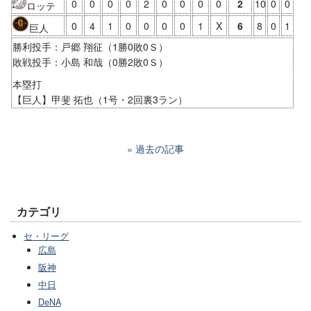
0
0
0
0
2
0
0
0
0
2
10
0
0
ロッテ
0
4
1
0
0
0
0
1
X
6
8
0
1
巨人
勝利投手：戸郷 翔征（1勝0敗0Ｓ）
敗戦投手：小島 和哉（0勝2敗0Ｓ）
本塁打
【巨人】甲斐 拓也（1号・2回裏3ラン）
過去の記事
カテゴリ
セ・リーグ
広島
阪神
中日
DeNA