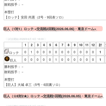
敗戦投手：－
本塁打
【ロッテ】安田 尚憲（2号・9回表ソロ）
巨人（1対1）ロッテ =交流戦2回戦(2026.06.06)・東京ドーム=
◇試合開始:
2026年6月 6日 18:00
◇
1
2
3
4
5
6
7
8
9
10
11
12
計
0
1
0
0
0
0
0
0
0
0
0
0
1
ロッテ
0
0
0
0
0
1
0
0
0
0
0
0
1
巨人
勝利投手：－
敗戦投手：－
本塁打
【巨人】大城 卓三（5号・6回裏ソロ）
巨人（☆8対2★）ロッテ =交流戦1回戦(2026.06.05)・東京ドーム=
◇試合開始:
2026年6月 5日 18:00
◇