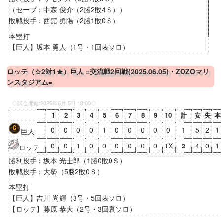
（セーブ：中森 俊介（2勝2敗4Ｓ））
敗戦投手：西舘 勇陽（2勝1敗0Ｓ）
本塁打
【巨人】坂本 勇人（1号・1回表ソロ）
ロッテ（☆2対1★）巨人 =交流戦2回戦(2025.06.05)・ZOZOマリ
ンスタジアム=
◇試合開始:
2025年6月 5日 18:00
◇
1
2
3
4
5
6
7
8
9
10
計
安
失
本
0
0
0
0
1
0
0
0
0
0
1
5
2
1
巨人
0
0
1
0
0
0
0
0
0
1X
2
4
0
1
ロッテ
勝利投手：坂本 光士郎（1勝0敗0Ｓ）
敗戦投手：大勢（5勝2敗0Ｓ）
本塁打
【巨人】吉川 尚輝（3号・5回表ソロ）
【ロッテ】藤原 恭大（2号・3回裏ソロ）