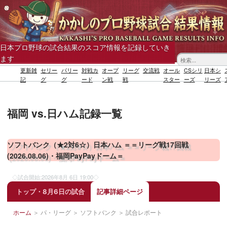
日本プロ野球の試合結果のスコア情報を記録していき
ます
更新雑
セリー
パリー
対戦カ
オープ
リーグ
交流戦
オール
CSシリ
日本シ
記
グ
グ
ード
ン戦
戦
スター
ーズ
リーズ
福岡 vs.日ハム記録一覧
ソフトバンク（★2対6☆）日本ハム ＝＝リーグ戦17回戦
(2026.08.06)・福岡PayPayドーム＝
◇試合開始:
2026年8月 6日 19:00
◇
トップ・8月6日の試合
記事詳細ページ
ホーム
＞
パ・リーグ
＞
ソフトバンク
＞
試合レポート