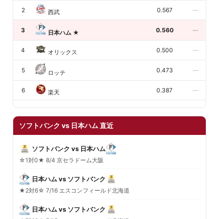
2
0.567
—
西武
3
0.560
—
日本ハム
★
4
0.500
—
オリックス
5
0.473
—
ロッテ
6
0.387
—
楽天
ソフトバンク vs 日本ハム 直近
ソフトバンク vs 日本ハム
☆1対0★ 8/4 京セラドーム大阪
日本ハム vs ソフトバンク
★2対6☆ 7/16 エスコンフィールド北海道
日本ハム vs ソフトバンク