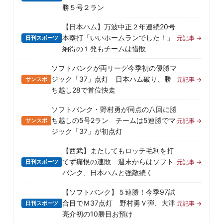
勝５号２ラン
【日本ハム】万波中正２年連続20号
本塁打「いいホームランでした！」
日刊スポーツ
元記事 →
納得の１発もチームは惜敗
ソフトバンクが両リーグ今季初の優勝マ
ジック「37」点灯 日本ハム破り、勝
サンスポ
元記事 →
ち越し28で首位快走
ソフトバンク・野村勇が同点の八回に勝
ち越しの5号2ラン チームは5連勝でマ
サンスポ
元記事 →
ジック「37」が初点灯
【西武】またしてもロッテ毛利を打
てず痛恨の連敗 週末からはソフト
日刊スポーツ
元記事 →
バンク、日本ハムと強敵続く
【ソフトバンク】５連勝！今季97試
合目でＭ37点灯 野村勇Ｖ弾、大津
日刊スポーツ
元記事 →
亮介初の10勝目お預け