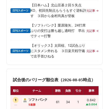
【日本ハム】北山亘基２回５失点
KO、初回先制点もらうもすぐ逆転許
日刊スポーツ
元記事 →
す ３回から金村尚真が登板
【ソフトバンク】栗原陵矢、24打席
ぶりの安打は勝ち越し適時打 早出
日刊スポーツ
元記事 →
でティー打撃
【オリックス】太田椋、12試合ぶり
にスタメン外れる ３日楽天戦守備
日刊スポーツ
元記事 →
で左手首ひねる
試合後のパリーグ順位表（2026-08-05時点）
順位
チーム
勝数
負数
引分
勝率
首位
ソフトバンク
1
0.642
0.0
61
34
1
▲0.004
—
5連勝
—