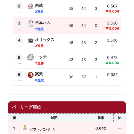
西武
2
0.567
7.0
55
42
3
▼0.006
▲1.
2連敗
—
日本ハム
3
0.560
7.5
56
44
0
▼0.006
▲1.
2連敗
—
オリックス
4
0.500
13.
48
48
2
—
▲0.
2連勝
—
ロッテ
5
0.473
16.
43
48
3
▲0.006
—
2連勝
—
楽天
6
0.387
24.
36
57
1
—
▲0.
6連敗
—
パ・リーグ順位
順
球団
勝率
比
1
0.642
—
ソフトバンク
☆