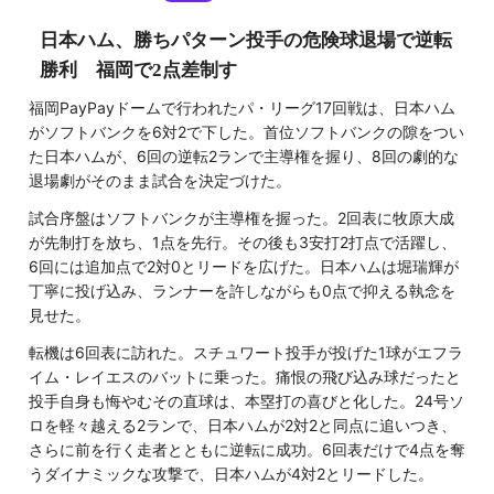
日本ハム、勝ちパターン投手の危険球退場で逆転
勝利 福岡で2点差制す
福岡PayPayドームで行われたパ・リーグ17回戦は、日本ハム
がソフトバンクを6対2で下した。首位ソフトバンクの隙をつい
た日本ハムが、6回の逆転2ランで主導権を握り、8回の劇的な
退場劇がそのまま試合を決定づけた。
試合序盤はソフトバンクが主導権を握った。2回表に牧原大成
が先制打を放ち、1点を先行。その後も3安打2打点で活躍し、
6回には追加点で2対0とリードを広げた。日本ハムは堀瑞輝が
丁寧に投げ込み、ランナーを許しながらも0点で抑える執念を
見せた。
転機は6回表に訪れた。スチュワート投手が投げた1球がエフラ
イム・レイエスのバットに乗った。痛恨の飛び込み球だったと
投手自身も悔やむその直球は、本塁打の喜びと化した。24号ソ
ロを軽々越える2ランで、日本ハムが2対2と同点に追いつき、
さらに前を行く走者とともに逆転に成功。6回表だけで4点を奪
うダイナミックな攻撃で、日本ハムが4対2とリードした。