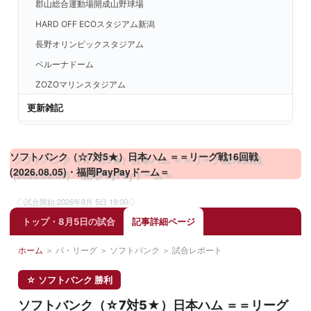
郡山総合運動場開成山野球場
HARD OFF ECOスタジアム新潟
長野オリンピックスタジアム
ベルーナドーム
ZOZOマリンスタジアム
東京ドーム
更新雑記
明治神宮野球場
横浜スタジアム
ソフトバンク（☆7対5★）日本ハム ＝＝リーグ戦16回戦
静岡草薙球場
(2026.08.05)・福岡PayPayドーム＝
浜松球場
◇試合開始:
2026年8月 5日 19:00
◇
バンテリンドーム
トップ・8月5日の試合
記事詳細ページ
京セラドーム大阪
阪神甲子園球場
ホーム
＞
パ・リーグ
＞
ソフトバンク
＞
試合レポート
ほっともっとフィールド神戸
☆ ソフトバンク 勝利
MAZDA Zoom-Zoom スタジアム広島
ソフトバンク（☆7対5★）日本ハム ＝＝リーグ
北九州市民球場