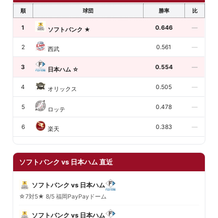
順
球団
勝率
比
1
0.646
—
ソフトバンク
★
2
0.561
—
西武
3
0.554
—
日本ハム
☆
4
0.505
—
オリックス
5
0.478
—
ロッテ
6
0.383
—
楽天
ソフトバンク vs 日本ハム 直近
ソフトバンク vs 日本ハム
☆7対5★ 8/5 福岡PayPayドーム
ソフトバンク vs 日本ハム