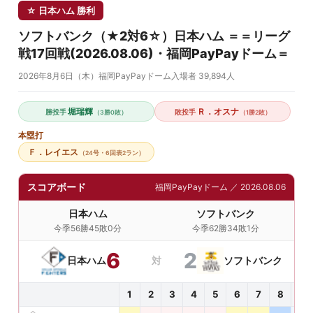
☆ 日本ハム 勝利
ソフトバンク（★2対6☆）日本ハム ＝＝リーグ
戦17回戦(2026.08.06)・福岡PayPayドーム＝
2026年8月6日（木）
福岡PayPayドーム
入場者 39,894人
堀瑞輝
Ｒ．オスナ
勝投手
敗投手
（3勝0敗）
（1勝2敗）
本塁打
Ｆ．レイエス
（24号・6回表2ラン）
スコアボード
福岡PayPayドーム ／ 2026.08.06
日本ハム
ソフトバンク
今季56勝45敗0分
今季62勝34敗1分
6
2
日本ハム
対
ソフトバンク
1
2
3
4
5
6
7
8
9