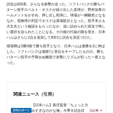
試合は8回表、さらなる衝撃が走った。ソフトバンクの勝ちパ
ターン投手ロベルト・オスナが繰り出した直球が、野村佑希の
ヘルメットをかすめ、押し出し死球に。球場が一瞬騒然となる
なか、危険球の判定でオスナは退場処分となった。投手本人も
大丈夫という確認をもらったなか、追い詰められた状況で悔し
い選択を迫られたことになる。その後の打線の隙を突き、日本
ハムはさらに2点を追加して8対2と試合を決定づけた。
堀瑞輝は3勝0敗で勝ち投手となり、日本ハムは連勝を2に伸ば
した。ソフトバンクは連敗1と首位をキープしたものの、勝ち
パターン投手の予期せぬ離脱で攻撃にリズムが狂った一夜とな
った。
関連ニュース（引用）
【日本ハム】新庄監督「ちょっと力
みすぎなのかな俺」今季８試合目
日刊スポーツ
元記事 →