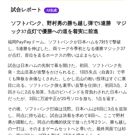
ナゴヤ球場
試合レポート
AI生成
岡崎レッドダイヤモンドスタジアム
ソフトバンク、野村勇の勝ち越し弾で5連勝 マジ
長良川球場
ック37点灯で優勝への道を着実に前進
セキスイハイム松本スタジアム
福岡PayPayドーム。ソフトバンクが日本ハムを7対5で撃破
山梨県小瀬スポーツ公園野球場
し、5連勝を伸ばした。両リーグ今季初となる優勝マジック37
福井県営球場
が点灯。首位を走るホークスの勢いは止まらない。
石川県立野球場
試合は日本ハムの先制で幕を開けた。初回、ソフトバンク先
富山市民球場アルペンスタジアム
発・北山亘基が攻撃をかけられると、1回5失点（自責3）で早
日本ハム鎌ケ谷球場
くも降板を余儀なくされた。しかし北山の粗い投球はすぐに裏
目に出る。ソフトバンク側も素早い反撃を仕掛け、初回3点、2
埼玉県営大宮公園野球場
回さらに2点を加算。5点のビハインドを背負わされた日本ハム
群馬県立敷島公園野球場
だったが、3回に万波中正が20号ソロを放ち、1点を返す。
宇都宮市宮原運動公園野球場
その後、ソフトバンク打線は沈黙。日本ハムは6回に3点を追加
ひたちなか市民球場
し、同点に持ち込む。試合は決着を求めて8回へ。ここで野村
ヨークいわきスタジアム
勇が躍動した。同点の危機的状況で放った5号2ラン。勝ち越し
の一打は、そのままゲームセットへと導いた。最終局面では杉
荘内銀行・日新製薬スタジアムやまがた