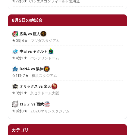
☆7対6★ 7/15 エスコンフィールド北海道
8月5日の他試合
広島 vs 巨人
★0対4☆
マツダスタジアム
中日 vs ヤクルト
☆4対1★
バンテリンドーム
DeNA vs 阪神
☆11対7★
横浜スタジアム
オリックス vs 楽天
☆3対1★
京セラドーム大阪
ロッテ vs 西武
☆8対0★
ZOZOマリンスタジアム
カテゴリ