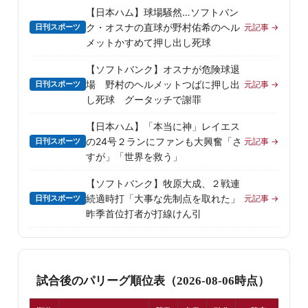
【日本ハム】球場騒然…ソフトバン
ク・オスナの直球が野村佑希のヘル
日刊スポーツ
元記事 →
メットかすめて押し出し死球
【ソフトバンク】オスナが危険球退
場 野村のヘルメットつばに押し出
日刊スポーツ
元記事 →
し死球 グータッチで謝罪
【日本ハム】「本当に神」レイエス
の24号２ランにファンも大興奮「さ
日刊スポーツ
元記事 →
すが」「世界を救う」
【ソフトバンク】牧原大成、２戦連
続適時打「大事な先制点を取れた」
日刊スポーツ
元記事 →
昨季首位打者が打線けん引
試合後のパリーグ順位表（2026-08-06時点）