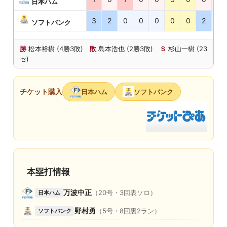
日本ハム
佐賀みどりの森県営球場
タマホームスタジアム筑後
3
2
0
0
0
0
0
2
×
ソフトバンク
高知県立春野運動公園野球場
勝
松本裕樹 (4勝3敗)
敗
島本浩也 (2勝3敗)
Ｓ
杉山一樹 (23
松山中央公園野球場
セ)
ユーピーアールスタジアム
オーヴィジョンスタジアム下関
チケット購入
日本ハム
ソフトバンク
三次きんさいスタジアム
福山市民球場
呉市二河野球場
岡山県倉敷スポーツ公園野球場
姫路球場
舞洲ベースボールスタジアム
本塁打情報
わかさスタジアム京都
万波中正
（20号・3回表ソロ）
日本ハム
小牧市総合運動場野球場
刈谷球場
野村勇
（5号・8回裏2ラン）
ソフトバンク
豊橋市民球場