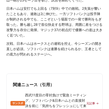
山一樹が23セーブ目を挙げ、試合を締めくくった。
きらやかスタジアム
日本ハムは安打でも上回る（7対9）中での敗戦。2失策が響い
こまちスタジアム
たこともあり、連敗は2に伸びた。一方ソフトバンクは投手陣
岩手県営野球場
が制約される中でも、ここぞという場面での一発で勝利をもぎ
帯広の森野球場
取った。勝ち越し28で首位快走する野球は、周囲に差をつける
攻撃力を存分に発揮。マジック37の初点灯で優勝への道は大き
釧路市民球場
く近づいた。
スタルヒン球場
次戦、日本ハムはホークスとの連戦を控え、今シーズンの開き
千代台公園野球場
直しが必須。ソフトバンクは連勝を続けられるか、王者として
札幌ドーム
の底力が問われるステージへ。
関連ニュース（引用）
西武11度目の零封負けで緊急ミーティン
グ、ソフトバンク&日本ハムとの直接対
サンスポ
元記事 →
決を前に「気持ちをフレッシュにして来