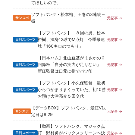
てほしいので」
ソフトバンク・松本裕、圧巻の3連続三
サンスポ
元記事 →
振
【ソフトバンク】「８回の男」松本
裕樹、渾身12球でM点灯 今季最速
日刊スポーツ
元記事 →
球「160キロのつもり」
【日本ハム】北山亘基がまさかの２
回降板「自分の実力が足りない」
日刊スポーツ
元記事 →
新庄監督は口元に指でバツ印
【ソフトバンク】小久保監督「最初
からつかまりまくっていた」初10勝
日刊スポーツ
元記事 →
お預け大津亮介５回交代
【データBOX】ソフトバンク、最短V決
サンスポ
元記事 →
定日は8.29
【動画】ソフトバンク、マジック点
灯！野村勇がバックスクリーンへ決
日刊スポーツ
元記事 →