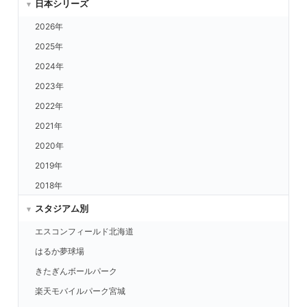
日本シリーズ
巨人 vs.ロッテ
2026年
巨人 vs.福岡
2025年
巨人 vs.ヤクルト
2024年
巨人 vs.DeNA
2023年
巨人 vs.中日
2022年
巨人 vs.広島
2021年
巨人 vs.阪神
2020年
2019年
2018年
スタジアム別
エスコンフィールド北海道
はるか夢球場
きたぎんボールパーク
楽天モバイルパーク宮城