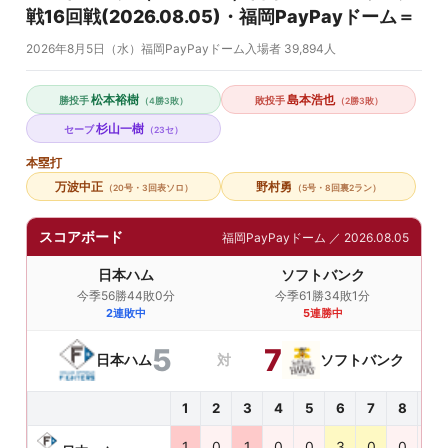
戦16回戦(2026.08.05)・福岡PayPayドーム＝
福岡PayPayドーム
2026年8月5日（水）
福岡PayPayドーム
入場者 39,894人
沖縄セルラースタジアム那覇
北谷公園野球場
松本裕樹
島本浩也
勝投手
敗投手
（4勝3敗）
（2勝3敗）
金武町ベースボールスタジアム
杉山一樹
セーブ
（23セ）
コザしんきんスタジアム
本塁打
タピックスタジアム名護
万波中正
野村勇
（20号・3回表ソロ）
（5号・8回裏2ラン）
ANA BALLPARK浦添
アトムホームスタジアム宜野湾
スコアボード
福岡PayPayドーム ／ 2026.08.05
鹿児島県立鴨池野球場
日本ハム
ソフトバンク
コアラのマーチスタジアム
今季56勝44敗0分
今季61勝34敗1分
宮崎市清武SOKKENスタジアム
2連敗中
5連勝中
宮崎アイビースタジアム
5
7
日本ハム
対
ソフトバンク
ひなたサンマリンスタジアム宮崎
熊本藤崎台県営野球場
1
2
3
4
5
6
7
8
9
長崎ビッグNスタジアム
1
0
1
0
0
3
0
0
0