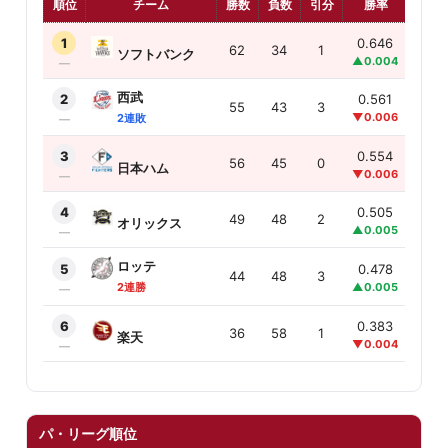
順位
チーム
勝数
負数
引分
勝率
首位
1
0.646
0.0
62
34
1
ソフトバンク
▲0.004
—
—
西武
2
0.561
8.0
55
43
3
▼0.006
▲1.
2連敗
—
3
0.554
8.5
56
45
0
日本ハム
▼0.006
▲1.
—
4
0.505
13.
49
48
2
オリックス
▲0.005
—
—
ロッテ
5
0.478
16.
44
48
3
▲0.005
—
2連勝
—
6
0.383
25.
36
58
1
楽天
▼0.004
▲1.
—
パ・リーグ順位