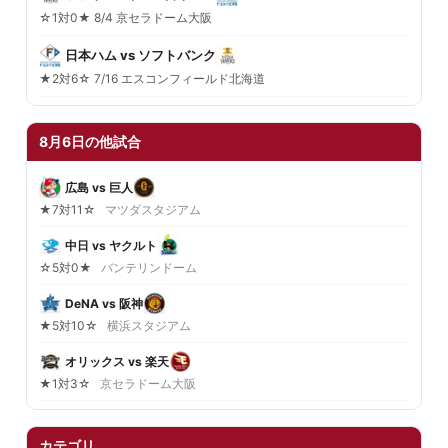
☆1対0★ 8/4 京セラドーム大阪
日本ハム vs ソフトバンク
★2対6☆ 7/16 エスコンフィールド北海道
8月6日の他試合
広島 vs 巨人
★7対11☆
マツダスタジアム
中日 vs ヤクルト
☆5対0★
バンテリンドーム
DeNA vs 阪神
★5対10☆
横浜スタジアム
オリックス vs 楽天
★1対3☆
京セラドーム大阪
カテゴリ