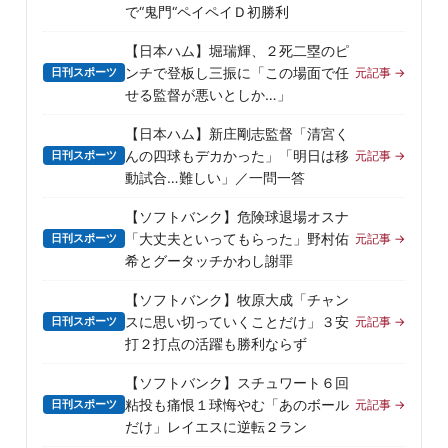
で“鬼門“ペイペイＤ初勝利
【日本ハム】堀瑞輝、２死二塁のピ
ンチで登板し三振に「この場面で任
日刊スポーツ
元記事 →
せる監督が悪いとしか…」
【日本ハム】新庄剛志監督「清宮く
んの四球もデカかった」「明日は移
日刊スポーツ
元記事 →
動試合…難しい」／一問一答
【ソフトバンク】危険球退場オスナ
「大丈夫といってもらった」野村佑
日刊スポーツ
元記事 →
希とグータッチかわし謝罪
【ソフトバンク】牧原大成「チャン
スに思い切っていくことだけ」３安
日刊スポーツ
元記事 →
打２打点の活躍も勝利ならず
【ソフトバンク】スチュワート６回
粘投も痛恨１球悔やむ「あのボール
日刊スポーツ
元記事 →
だけ」レイエスに逆転２ラン