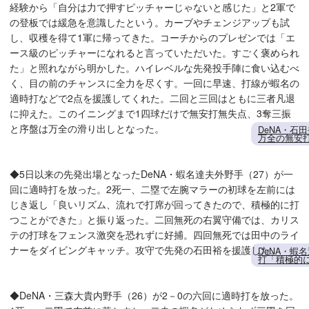
経験から「自分は力で押すピッチャーじゃないと感じた」と2軍で
の登板では緩急を意識したという。カーブやチェンジアップも試
し、収穫を得て1軍に帰ってきた。コーチからのプレゼンでは「エ
ース級のピッチャーになれると言っていただいた。すごく褒められ
た」と照れながら明かした。ハイレベルな先発投手陣に食い込むべ
く、目の前のチャンスに全力を尽くす。一回に早速、打線が蝦名の
適時打などで2点を援護してくれた。二回と三回はともに三者凡退
に抑えた。このイニングまで1四球だけで無安打無失点、3奪三振
と序盤は万全の滑り出しとなった。
DeNA・石
万全の無安
◆5日以来の先発出場となったDeNA・蝦名達夫外野手（27）が一
回に適時打を放った。2死一、二塁で左腕マラーの初球を左前には
じき返し「良いリズム、流れで打席が回ってきたので、積極的に打
つことができた」と振り返った。二回無死の右翼守備では、カリス
テの打球をフェンス激突を恐れずに好捕。四回無死では田中のライ
ナーをダイビングキャッチ。攻守で先発の石田裕を援護した。
DeNA・蝦
打「積極的
◆DeNA・三森大貴内野手（26）が2－0の六回に適時打を放った。