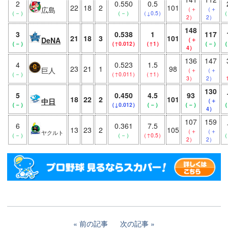
2
0.550
0.5
22
18
2
101
広島
（＋
（＋
（－）
（－）
（↓0.5）
（
2）
2）
148
3
0.538
1
117
21
18
3
101
DeNA
（＋
（－）
（↑0.012）
（↑1）
（－）
（
4）
136
147
4
0.523
1.5
23
21
1
98
巨人
（＋
（＋
（－）
（↑0.011）
（↑1）
3）
2）
130
5
0.450
4.5
93
18
22
2
101
中日
（＋
（－）
（↓0.012）
（－）
（－）
（
4）
107
159
6
0.361
7.5
13
23
2
105
（＋
（＋
ヤクルト
（－）
（－）
（↑0.5）
（
2）
2）
前の記事
次の記事