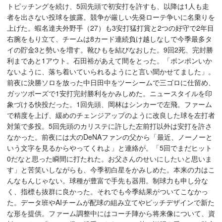
トピッチングを続け、5回先頭で初安打を許すも、以降は1人も走
者を出さない投球を披露。競争が厳しい先発ローテ争いに名乗りを
上げた。蝦名達夫外野手（27）も3安打猛打賞と2つの好守で2年目
右腕をもり立て、チームは8カード連続負け越しなしで今季最多タ
イの貯金3と勢いを増す。靴ひもを結びなおした。9回2死、完封勝
利まであと1アウト。石田裕があえて間をとった。「ポンポンいか
ないように、落ち着いていられるようにと言い聞かせてました」。
前夜に決勝ソロを放った中日田中をツーシームで三ゴロに仕留め、
ガッツポーズで1安打完封勝利をかみしめた。ニュースタイルを印
象づける快投だった。1回先頭、岡林はシンカーで左飛。ファーム
で精度を上げ、緩めのチェンジアップのように改良した球を左打者
対策で多投。5回先頭のカリステに許した左前打以外は安打を許さ
なかった。前夜には大のDeNAファンの父から「最近、ノーノーと
いう文字を見るからやってくれよ」と連絡が。「5回でまだヒット
0だなと思った瞬間に打たれた。お父さんのせいにしたいと思いま
す」と苦笑いしながらも、今季初白星をかみしめた。本来の力はこ
んなもんじゃない。球種が豊富で手先も器用。制球力も申し分な
く、指標も抜群に良かった。それでも今季結果がついてこなかっ
た。データ班やAIチームが配球の組み立てやピッチデザインで新た
な形を提供。ファーム調整中にはコーチ陣から将来像について、資