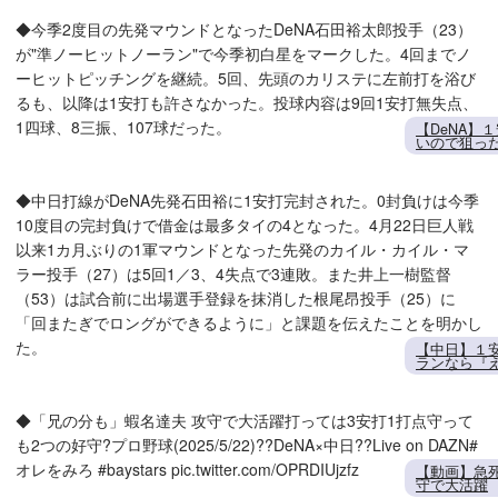
◆今季2度目の先発マウンドとなったDeNA石田裕太郎投手（23）
が"準ノーヒットノーラン"で今季初白星をマークした。4回までノ
ーヒットピッチングを継続。5回、先頭のカリステに左前打を浴び
るも、以降は1安打も許さなかった。投球内容は9回1安打無失点、
1四球、8三振、107球だった。
【DeNA】
いので狙っ
◆中日打線がDeNA先発石田裕に1安打完封された。0封負けは今季
10度目の完封負けで借金は最多タイの4となった。4月22日巨人戦
以来1カ月ぶりの1軍マウンドとなった先発のカイル・カイル・マ
ラー投手（27）は5回1／3、4失点で3連敗。また井上一樹監督
（53）は試合前に出場選手登録を抹消した根尾昂投手（25）に
「回またぎでロングができるように」と課題を伝えたことを明かし
た。
【中日】１
ランなら『
◆「兄の分も」蝦名達夫 攻守で大活躍打っては3安打1打点守って
も2つの好守?プロ野球(2025/5/22)??DeNA×中日??Live on DAZN#
オレをみろ #baystars pic.twitter.com/OPRDIUjzfz
【動画】急
守で大活躍