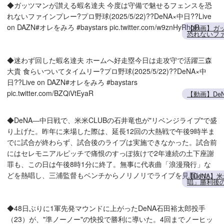
◆ガッツマンが讃える蝦名達夫 今度は守備で魅せるフェンスを恐
れないファインプレー?プロ野球(2025/5/22)??DeNA×中日??Live
on DAZN#オレをみろ #baystars pic.twitter.com/w9znHyRhgR
【動画】ガッ
恐れないフ
◆迷わず回した蝦名達夫 ホームへ好走塁今日は走攻守で活躍三森
大貴 食らいついてタイムリー?プロ野球(2025/5/22)??DeNA×中
日??Live on DAZN#オレをみろ #baystars
pic.twitter.com/BZQiVtEyaR
【動画】De
◆DeNA―中日戦で、米米CLUBの石井竜也が"リベンジライブ"で盛
り上げた。昨年に来場した際は、延長12回の大熱戦で午後9時半ま
でに試合が終わらず、試合後のライブは実施できなかった。試合前
にはセレモニアルピッチで痛恨のすっぽ抜けで2年連続の土下座謝
罪も、この日は午後8時1分に終了。無事に代表曲「浪漫飛行」な
どを熱唱し、三浦監督もベンチからノリノリでライブを見届けた。
【DeNA】
唱」勝利後
◆48日ぶりに1軍先発マウンドに上がったDeNA石田裕太郎投手
（23）が、"準ノーノー"の快投で勝利に導いた。4回までノーヒッ