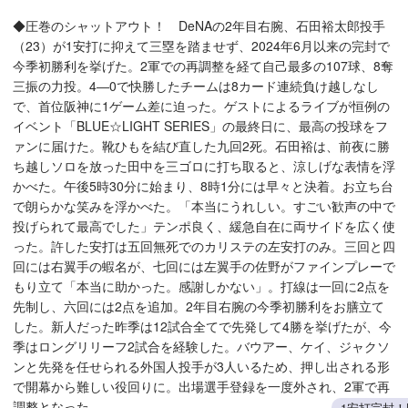
◆圧巻のシャットアウト！ DeNAの2年目右腕、石田裕太郎投手
（23）が1安打に抑えて三塁を踏ませず、2024年6月以来の完封で
今季初勝利を挙げた。2軍での再調整を経て自己最多の107球、8奪
三振の力投。4―0で快勝したチームは8カード連続負け越しなし
で、首位阪神に1ゲーム差に迫った。ゲストによるライブが恒例の
イベント「BLUE☆LIGHT SERIES」の最終日に、最高の投球をフ
ァンに届けた。靴ひもを結び直した九回2死。石田裕は、前夜に勝
ち越しソロを放った田中を三ゴロに打ち取ると、涼しげな表情を浮
かべた。午後5時30分に始まり、8時1分には早々と決着。お立ち台
で朗らかな笑みを浮かべた。「本当にうれしい。すごい歓声の中で
投げられて最高でした」テンポ良く、緩急自在に両サイドを広く使
った。許した安打は五回無死でのカリステの左安打のみ。三回と四
回には右翼手の蝦名が、七回には左翼手の佐野がファインプレーで
もり立て「本当に助かった。感謝しかない」。打線は一回に2点を
先制し、六回には2点を追加。2年目右腕の今季初勝利をお膳立て
した。新人だった昨季は12試合全てで先発して4勝を挙げたが、今
季はロングリリーフ2試合を経験した。バウアー、ケイ、ジャクソ
ンと先発を任せられる外国人投手が3人いるため、押し出される形
で開幕から難しい役回りに。出場選手登録を一度外され、2軍で再
調整となった。