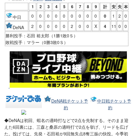
1
2
3
4
5
6
7
8
9
計
安
失
本
0
0
0
0
0
0
0
0
0
0
1
2
0
中日
2
0
0
0
0
2
0
0
X
4
11
0
0
DeNA
勝利投手：石田 裕太郎（1勝1敗0Ｓ）
敗戦投手：マラー（0勝3敗0Ｓ）
DeNA戦チケット予
中日戦チケット予
約
約
◆DeNAは初回、蝦名の適時打などで2点を先制する。そのまま迎
えた6回裏には、三森と桑原の適時打で2点を挙げ、リードを広げ
た。投げては、先発・石田裕が9回無失点8奪三振の快投。今季初