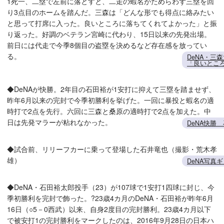
1死一、二塁で左前に落とすと、二走の蝦名がためらわず三塁を回
り3点目のホームを踏んだ。三森は「どんな形でも得点に絡みたい
と思って打席に入った。良いところに落ちてくれてよかった」と振
り返った。好調のベテラン宮崎に代わり、15日以来の先発出場。
前日には代走で今季8個目の盗塁を決めるなど存在感を放ってい
る。
DeNA・三
「良いとこ
◆DeNAが快勝。2年目の石田裕が1安打に抑えて三塁を踏ませず、
昨年6月以来の完封で今季初勝利を挙げた。一回に暴投と蝦名の適
時打で2点を先行。六回に三森と桑原の適時打で2点を加えた。中
日は先発マラーが粘れなかった。
DeNA快勝
◆試合前、リリーフカーに乗って登場した石井竜也（撮影・荒木孝
雄）
DeNA写真
◆DeNA・石田裕太郎投手（23）が107球で1安打1四球に封じ、今
季初勝利を完封で飾った。?23歳4カ月のDeNA・石田裕が昨年6月
16日（○5－0西武）以来、自身2度目の完封勝利。23歳4カ月以下
で被安打1の完封勝利をマークしたのは、2016年9月28日の日本ハ