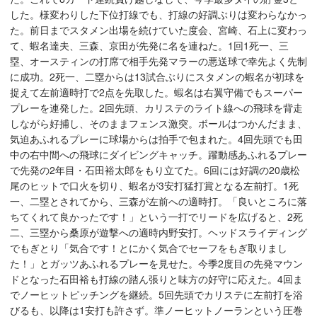
した。様変わりした下位打線でも、打線の好調ぶりは変わらなかっ
た。前日までスタメン出場を続けていた度会、宮崎、石上に変わっ
て、蝦名達夫、三森、京田が先発に名を連ねた。1回1死一、三
塁、オースティンの打席で相手先発マラーの悪送球で幸先よく先制
に成功。2死一、二塁からは13試合ぶりにスタメンの蝦名が初球を
捉えて左前適時打で2点を先取した。蝦名は右翼守備でもスーパー
プレーを連発した。2回先頭、カリステのライト線への飛球を背走
しながら好捕し、そのままフェンス激突。ボールはつかんだまま、
気迫あふれるプレーに球場からは拍手で包まれた。4回先頭でも田
中の右中間への飛球にダイビングキャッチ。躍動感あふれるプレー
で先発の2年目・石田裕太郎をもり立てた。6回には好調の20歳松
尾のヒットで口火を切り、蝦名が3安打猛打賞となる左前打。1死
一、二塁とされてから、三森が左前への適時打。「良いところに落
ちてくれて良かったです！」という一打でリードを広げると、2死
二、三塁から桑原が遊撃への適時内野安打。ヘッドスライディング
でもぎとり「気合です！とにかく気合でセーフをもぎ取りまし
た！」とガッツあふれるプレーを見せた。今季2度目の先発マウン
ドとなった石田裕も打線の踏ん張りと味方の好守に応えた。4回ま
でノーヒットピッチングを継続。5回先頭でカリステに左前打を浴
びるも、以降は1安打も許さず。準ノーヒットノーランという圧巻