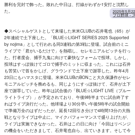
勝利を完封で飾った。敗れた中日は、打線がわずか1安打と沈黙し
た。
2025年5月
プロ野球 -
◆スペシャルゲストとして来場した米米CLUBの石井竜也（65）が
2年連続で土下座した。「BLUE☆LIGHT SERIES 2025 Supported
by nojima」として行われる同3連戦の第3戦に登場。試合前のミニ
ライブで「君がいるだけで」を熱唱し、セレモニアルピッチを行っ
た。打者度会、捕手九鬼に向けて豪快なフォームで投球。しかし、
投球はすっぽ抜けてゴロで捕手のミットに収まった。これには石井
も苦笑いで首をかしげ、グラウンドで土下座で謝罪した。昨年4月
23日にもハマスタに登場。米米CLUBのBONこと大久保謙作がセレ
モニアルピッチを務めるも、同じようにすっぽ抜けて、石井が土下
座で謝罪していた。昨年は試合後の「BLUE☆LIGHT LIVE（ブルー
ライトライブ）」が予定されており、午後9時半までに試合終了す
ればライブ決行だった。他球場より30分早い午後5時半の試合開始
で準備万全のはずだったが、延長12回引き分けで4時間13分の大熱
戦となりライブは中止に。マイクパフォーマンスで盛り上げたが、
ライブは実施できなかった。石井はこの日に向け「今回はリベンジ
の機会をいただきまして、石井竜也自ら、出ていきます。そして今