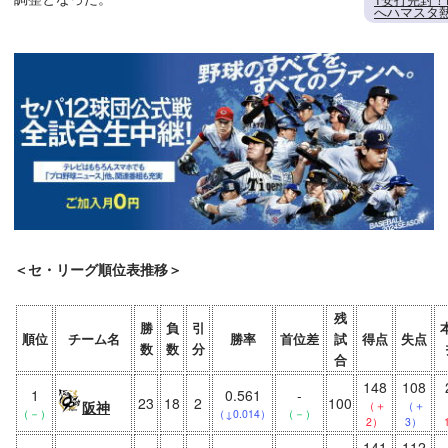
1安打完封！
へハマスタ熱
＜セ・リーグ順位表推移＞
残
勝
負
引
順位
チーム名
勝率
首位差
試
得点
失点
数
数
分
合
148
108
1
0.561
-
23
18
2
100
阪神
（＋
（＋
（－）
（↓0.014）
（－）
2）
3）
141
112