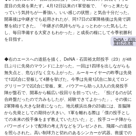
度目の先発を果たす。4月12日以来の1軍登板で、「やっと来たな
っていう気持ちが一番強い。いい感じの状態」と気合十分だった。
開幕後は中継ぎでも起用されたが、同17日の2軍降格後は先発で調
整を続けてきた。「中継ぎの気持ちがちょっとわかった気もした
し、毎日準備する大変さもわかった」と成長の糧にして今季初勝利
を目指す。
DeNA・石
度目の先発
◆右のエースへの道筋を描く。DeNA・石田裕太郎投手（23）が48
日ぶりに先発のマウンドに上がった。一回は1四球を出しながらも
無失点と、危なげなく立ち上がった。ルーキーイヤーの昨季は先発
で12試合に登板して4勝を挙げた。今季は先発1試合に加えてロン
グリリーフで2試合に登板。東、バウアーら助っ人3人の先発投手
陣が盤石で、開幕から幅広い役回りを担っていた。「投げるのが試
合終盤だったので力みもしたが、経験できてよかった」。その後に
2軍降格も大きな財産になった。地元横浜出身の23歳には、首脳陣
から先発としての期待が大きい。1軍を離れる際は「僕の投手とし
ての未来の投手像をまず教えていただいた」と、投手コーチ陣から
パワーポイントで配球の考え方などをプレゼンされ、飛躍への道筋
を照らされた。高い制球力と切れのあるシンカーが武器。救援での