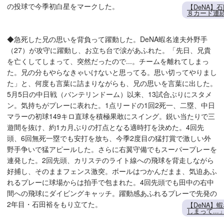
の投球で今季初白星をマークした。
【DeNA
８カード連
◆急死した兄の思いを背負って躍動した。DeNA蝦名達夫外野手
（27）が攻守に躍動し、お立ち台で涙があふれた。「先日、兄貴
を亡くしてしまって、突然だったので...。チームを離れてしまっ
た。兄の分もやらなきゃいけないと思ってる。思い切ってやりまし
た」と、何度も言葉に詰まりながらも、兄の思いを言葉に出した。
5月5日の中日戦（バンテリンドーム）以来、13試合ぶりにスタメ
ン。気持ちがプレーに表れた。1点リードの1回2死一、二塁、中日
マラーの初球149キロ直球を積極果敢にスイング。鋭い当たりで三
遊間を抜け、約1カ月ぶりの打点となる適時打を決めた。4回先
頭、6回無死一塁でも安打を放ち、今季2度目の猛打賞で激しい外
野手争いで猛アピールした。さらに右翼守備でもスーパープレーを
連発した。2回先頭、カリステのライト線への飛球を背走しながら
好捕し、そのままフェンス激突。ボールはつかんだまま、気迫あふ
れるプレーに球場からは拍手で包まれた。4回先頭でも田中の右中
間への飛球にダイビングキャッチ。躍動感あふれるプレーで先発の
2年目・石田裕をもり立てた。
【DeNA】
しまって..