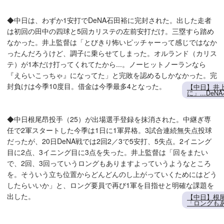
◆中日は、わずか1安打でDeNA石田裕に完封された。出した走者
は初回の田中の四球と5回カリステの左前安打だけ。三塁すら踏め
なかった。井上監督は「とびきり怖いピッチャーって感じではなか
ったんだろうけど、調子に乗らせてしまった。オルランド（カリス
テ）が1本だけ打ってくれてたから...。ノーヒットノーランなら
『えらいこっちゃ』になってた」と完敗を認めるしかなかった。完
封負けは今季10度目。借金は今季最多4となった。
【中日】井
に」...D
◆中日根尾昂投手（25）が出場選手登録を抹消された。中継ぎ専
任で2軍スタートした今季は1日に1軍昇格。3試合連続無失点投球
だったが、20日DeNA戦では2回2／3で5安打、5失点。2イニング
目に2点、3イニング目に3点を失った。井上監督は「回をまたい
で、2回、3回っていうロングもありますよっていうようなところ
を。そういう立ち位置からどんどんのし上がっていくためにはどう
したらいいか」と、ロング要員で再び1軍を目指せと明確な課題を
出した。
【中日】根尾
「ロングも