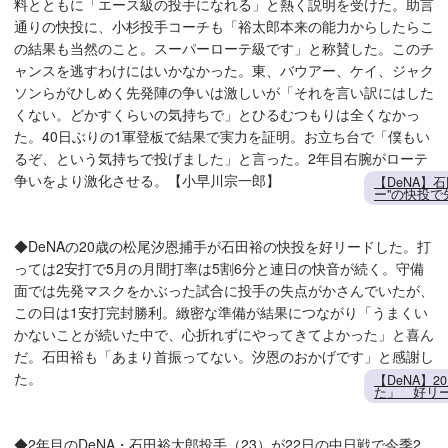
料とともに「エース級の投手になれる」と熱く説明を受けた。助言
通りの快投に、小杉投手コーチも「裕太郎本来の能力からしたらこ
の結果も当然のこと。スーパーローテ級です」と称賛した。このチ
ャンスを逃すわけにはいかなかった。東、バウアー、ケイ、ジャク
ソンらがひしめく先発陣の争いは激しいが「それを言い訳にはした
くない。どかすくらいの気持ちで」とひるむつもりは全くなかっ
た。40日ぶりの1軍登板で結果で実力を証明。お立ち台で「僕もい
るぞ、という気持ちで投げました」と言った。2年目右腕がローテ
争いをより激化させる。【小早川宗一郎】
【DeNA】
ー"の快投
◆DeNAの20歳の松尾汐恩捕手が石田裕の快投を好リードした。打
っては2安打で5月の月間打率は5割6分と連日の快音が続く。守備
面では先発マスクをかぶった試合に投手の失点がかさんでいたが、
この日は1安打完封勝利。緻密な準備が結果につながり「うまくい
かないことが続いた中で、心折れずにやってきてよかった」と喜ん
だ。石田裕も「あまり首振ってない。汐恩のおかげです」と感謝し
た。
【DeNA】
た」 好リ
◆2年目のDeNA・石田裕太郎投手（23）が22日の中日戦で今季2