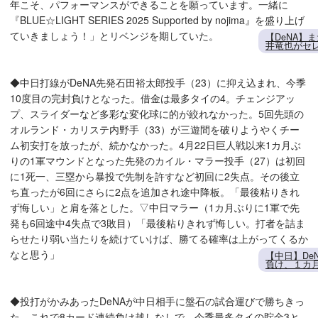
年こそ、パフォーマンスができることを願っています。一緒に
『BLUE☆LIGHT SERIES 2025 Supported by nojima』を盛り上げ
ていきましょう！」とリベンジを期していた。
【DeNA】
井竜也がセ
◆中日打線がDeNA先発石田裕太郎投手（23）に抑え込まれ、今季
10度目の完封負けとなった。借金は最多タイの4。チェンジアッ
プ、スライダーなど多彩な変化球に的が絞れなかった。5回先頭の
オルランド・カリステ内野手（33）が三遊間を破りようやくチー
ム初安打を放ったが、続かなかった。4月22日巨人戦以来1カ月ぶ
りの1軍マウンドとなった先発のカイル・マラー投手（27）は初回
に1死一、三塁から暴投で先制を許すなど初回に2失点。その後立
ち直ったが6回にさらに2点を追加され途中降板。「最後粘りきれ
ず悔しい」と肩を落とした。▽中日マラー（1カ月ぶりに1軍で先
発も6回途中4失点で3敗目）「最後粘りきれず悔しい。打者を詰ま
らせたり弱い当たりを続けていけば、勝てる確率は上がってくるか
なと思う」
【中日】De
負け、１カ
◆投打がかみあったDeNAが中日相手に盤石の試合運びで勝ちきっ
た。これで8カード連続負け越しなしで、今季最多タイの貯金3と