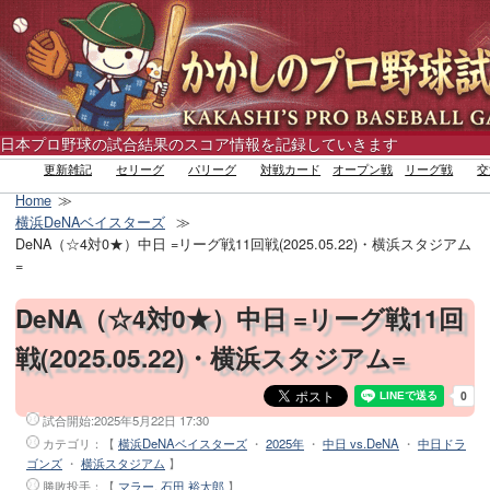
日本プロ野球の試合結果のスコア情報を記録していきます
更新雑記
セリーグ
パリーグ
対戦カード
オープン戦
リーグ戦
交
Home
横浜DeNAベイスターズ
DeNA（☆4対0★）中日 =リーグ戦11回戦(2025.05.22)・横浜スタジアム
=
DeNA（☆4対0★）中日 =リーグ戦11回
戦(2025.05.22)・横浜スタジアム=
試合開始:
2025年5月22日 17:30
カテゴリ：【
横浜DeNAベイスターズ
・
2025年
・
中日 vs.DeNA
・
中日ドラ
ゴンズ
・
横浜スタジアム
】
勝敗投手
：【
マラー
,
石田 裕太郎
】