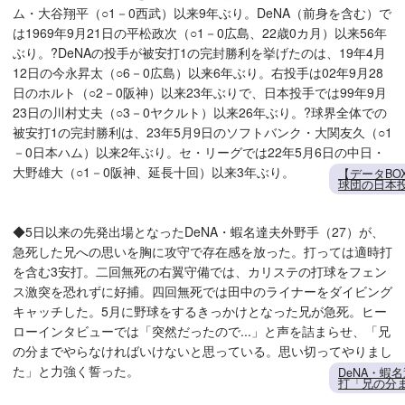
ム・大谷翔平（○1－0西武）以来9年ぶり。DeNA（前身を含む）で
は1969年9月21日の平松政次（○1－0広島、22歳0カ月）以来56年
ぶり。?DeNAの投手が被安打1の完封勝利を挙げたのは、19年4月
12日の今永昇太（○6－0広島）以来6年ぶり。右投手は02年9月28
日のホルト（○2－0阪神）以来23年ぶりで、日本投手では99年9月
23日の川村丈夫（○3－0ヤクルト）以来26年ぶり。?球界全体での
被安打1の完封勝利は、23年5月9日のソフトバンク・大関友久（○1
－0日本ハム）以来2年ぶり。セ・リーグでは22年5月6日の中日・
大野雄大（○1－0阪神、延長十回）以来3年ぶり。
【データBO
球団の日本投
◆5日以来の先発出場となったDeNA・蝦名達夫外野手（27）が、
急死した兄への思いを胸に攻守で存在感を放った。打っては適時打
を含む3安打。二回無死の右翼守備では、カリステの打球をフェン
ス激突を恐れずに好捕。四回無死では田中のライナーをダイビング
キャッチした。5月に野球をするきっかけとなった兄が急死。ヒー
ローインタビューでは「突然だったので...」と声を詰まらせ、「兄
の分までやらなければいけないと思っている。思い切ってやりまし
た」と力強く誓った。
DeNA・蝦
打「兄の分ま