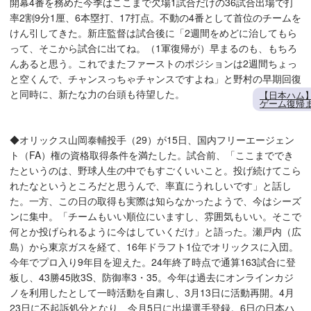
開幕4番を務めた今季はここまで欠場1試合だけの36試合出場で打
率2割9分1厘、6本塁打、17打点。不動の4番として首位のチームを
けん引してきた。新庄監督は試合後に「2週間をめどに治してもら
って、そこから試合に出てね。（1軍復帰が）早まるのも、もちろ
んあると思う。これでまたファーストのポジションは2週間ちょっ
と空くんで、チャンスっちゃチャンスですよね」と野村の早期回復
と同時に、新たな力の台頭も待望した。
【日本ハム
ゲーム復帰
◆オリックス山岡泰輔投手（29）が15日、国内フリーエージェン
ト（FA）権の資格取得条件を満たした。試合前、「ここまででき
たというのは、野球人生の中でもすごくいいこと。投げ続けてこら
れたなというところだと思うんで、率直にうれしいです」と話し
た。一方、この日の取得も実際は知らなかったようで、今はシーズ
ンに集中。「チームもいい順位にいますし、雰囲気もいい。そこで
何とか投げられるように今はしていくだけ」と語った。瀬戸内（広
島）から東京ガスを経て、16年ドラフト1位でオリックスに入団。
今年でプロ入り9年目を迎えた。24年終了時点で通算163試合に登
板し、43勝45敗3S、防御率3・35。今年は過去にオンラインカジ
ノを利用したとして一時活動を自粛し、3月13日に活動再開。4月
23日に不起訴処分となり、今月5日に出場選手登録。6日の日本ハ