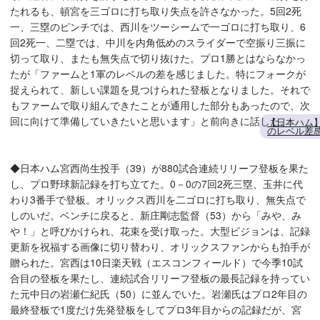
たれるも、頓宮を三ゴロに打ち取り失点を許さなかった。5回2死
一、三塁のピンチでは、西川をツーシームで一ゴロに打ち取り、6
回2死一、二塁では、中川を内角低めのスライダーで空振り三振に
切って取り、またも無失点で切り抜けた。プロ1勝とはならなかっ
たが「ファームと1軍のレベルの差を感じました。特にフォークが
捉えられて、新しい課題を見つけられた登板となりました。それで
もファームで取り組んできたことが通用した部分もあったので、次
回に向けて準備していきたいと思います」と前向きに話した。
【日本ハム
のレベル差
◆日本ハム宮西尚生投手（39）が880試合連続リリーフ登板を果た
し、プロ野球新記録を打ち立てた。0－0の7回2死三塁、玉井に代
わり3番手で登板。オリックス西川を二ゴロに打ち取り、無失点で
しのいだ。ベンチに戻ると、新庄剛志監督（53）から「みや、み
や！」と呼びかけられ、花束を受け取った。大型ビジョンは、記録
更新を祝福する画像に切り替わり、オリックスファンからも拍手が
贈られた。宮西は10日楽天戦（エスコンフィールド）で今季10試
合目の登板を果たし、連続試合リリーフ登板の最長記録を持ってい
た元中日の岩瀬仁紀氏（50）に並んでいた。岩瀬氏はプロ2年目の
最終登板で1度だけ先発登板をしてプロ3年目からの記録だが、宮