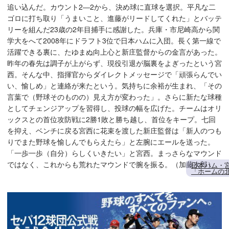
追い込んだ。カウント2―2から、決め球に直球を選択。平凡な二
ゴロに打ち取り「うまいこと、進藤がリードしてくれた」とバッテ
リーを組んだ23歳の2年目捕手に感謝した。兵庫・市尼崎高から関
学大をへて2008年にドラフト3位で日本ハムに入団。長く第一線で
活躍できる裏に、たゆまぬ向上心と新庄監督からの金言があった。
昨年の春先は調子が上がらず、現役引退が脳裏をよぎったという宮
西。そんな中、指揮官からダイレクトメッセージで「頑張らんでい
い、愉しめ」と連絡が来たという。気持ちに余裕が生まれ、「その
言葉で（野球そのものの）見え方が変わった」。さらに新たな球種
としてチェンジアップを習得し、投球の幅を広げた。チームはオリ
ックスとの首位攻防戦に2勝1敗と勝ち越し、首位をキープ。七回
を抑え、ベンチに戻る宮西に花束を渡した新庄監督は「新人のつも
りでまた野球を愉しんでもらえたら」と左腕にエールを送った。
「一歩一歩（自分）らしくいきたい」と宮西。まっさらなマウンド
ではなく、これからも荒れたマウンドで腕を振る。（加藤次郎）
日本ハム・宮
「ホームの