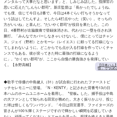
メンタルって大事だなと思います」と、しみじみ話した。指揮官の
思いに応えた"しんらい郡司"。新庄監督は「長かったでしょうね。
でも僕、信じて今日も2番で。今日は4本ぐらい打ちそうかなって
いう話はしてたんすよ。そしたら4打点やった（笑い）。そっちの
方がいいね」と喜んだ。"だいやく郡司"が役目を果たした。この
日、4番野村が左脇腹痛で登録抹消され、代わりに一塁を任され決
勝打。「みんなでカバーしなきゃいけないし、僕にとってはチャン
ス。ジェイ（野村）とかモーレ（レイエス）に頼ってる打線になっ
てしまわないように。どこからでも点が入る打線を作っていくチャ
ンスでもある。彼が戻ってきた時に最強の打線になるよう
に」。"かくせい郡司"が、ここから自慢の勝負強さを発揮してい
く。【永野高輔】
【日本ハム
悟」で"おめ
◆歌手で俳優の中島健人（31）が試合前に行われたファーストピ
ッチセレモニーに登場。「N・KENTY」と記された背番号13の日
本ハムのホームユニホームを着用し、〝登板〟した。捕手役は中島
の大ファンとして知られる田宮が務めた。大きく振りかぶり、投じ
た球は惜しくもワンバウンド。「今日は田宮選手、ファイターズの
皆さんが100％輝くステージですので輝かしい瞬間を応援していき
たい。頑張ってください」とエールを送った。投球を終えると最後