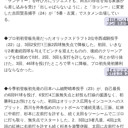
「ケンティー」を呼び方にリクエストも、田宮の存在を知る家族か
ら差し込みを受け「出しゃばらないように」と「ヨッシー」に変更
した吉田賢吾捕手（24）が「5番・左翼」でスタメン出場してい
る。
【日本ハム】
ァン捕手が
◆プロ初初登板先発だったオリックスドラフト2位寺西成騎投手
（22）は、3回2安打1三振2四球無失点で降板した。初回、いきな
り2者連続四球を与えてピンチを迎えたものの、後続のクリーンア
ップを仕留めて0封。2回、3回も安打を許しながら、何とか切り抜
けた。3回、46球を投げたところで早々に降板。プロ初先発初勝利
はならなかった。
【オリック
安打１三振
◆今季初登板初先発の日本ハム細野晴希投手（23）が、自己最長
の6回91球を投げ、6安打4三振無失点と好投も打線の援護なく、初
勝利はお預けとなった。初回はオリックス広岡をインコースへのス
プリット、西川を外角低めのカットボールで連続見逃し三振。紅林
に中前打、杉本に左前打を許すも、続く太田をツーシームで二ゴロ
に打ち取り、無失点でスタートした。2、3回は3者凡退。4回は先
頭の紅林に右前打を許すも続く杉本を遊撃併殺、太田に左前打を打