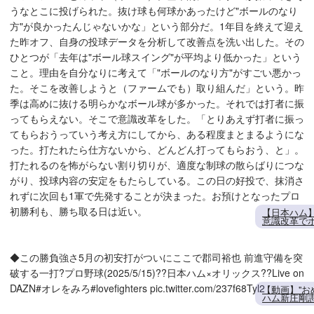
うなとこに投げられた。抜け球も何球かあったけど"ボールのなり
方"が良かったんじゃないかな」という部分だ。1年目を終えて迎え
た昨オフ、自身の投球データを分析して改善点を洗い出した。その
ひとつが「去年は"ボール球スイング"が平均より低かった」という
こと。理由を自分なりに考えて「"ボールのなり方"がすごい悪かっ
た。そこを改善しようと（ファームでも）取り組んだ」という。昨
季は高めに抜ける明らかなボール球が多かった。それでは打者に振
ってもらえない。そこで意識改革をした。「とりあえず打者に振っ
てもらおうっていう考え方にしてから、ある程度まとまるようにな
った。打たれたら仕方ないから、どんどん打ってもらおう、と」。
打たれるのを怖がらない割り切りが、適度な制球の散らばりにつな
がり、投球内容の安定をもたらしている。この日の好投で、抹消さ
れずに次回も1軍で先発することが決まった。お預けとなったプロ
初勝利も、勝ち取る日は近い。
【日本ハム
意識改革で
◆この勝負強さ5月の初安打がついにここで郡司裕也 前進守備を突
破する一打?プロ野球(2025/5/15)??日本ハム×オリックス??Live on
DAZN#オレをみろ#lovefighters pic.twitter.com/237f68Tyl2
【動画】"お
ハム新庄剛