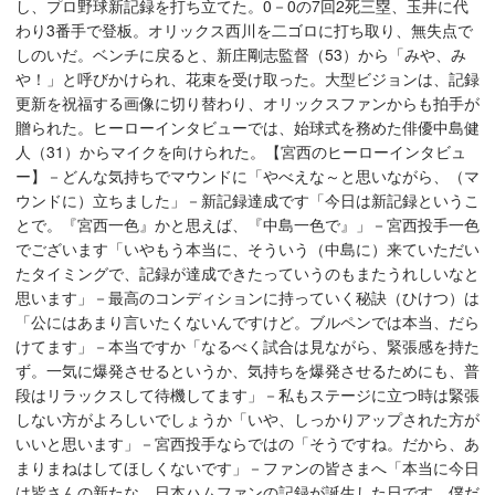
し、プロ野球新記録を打ち立てた。0－0の7回2死三塁、玉井に代
わり3番手で登板。オリックス西川を二ゴロに打ち取り、無失点で
しのいだ。ベンチに戻ると、新庄剛志監督（53）から「みや、み
や！」と呼びかけられ、花束を受け取った。大型ビジョンは、記録
更新を祝福する画像に切り替わり、オリックスファンからも拍手が
贈られた。ヒーローインタビューでは、始球式を務めた俳優中島健
人（31）からマイクを向けられた。【宮西のヒーローインタビュ
ー】－どんな気持ちでマウンドに「やべえな～と思いながら、（マ
ウンドに）立ちました」－新記録達成です「今日は新記録というこ
とで。『宮西一色』かと思えば、『中島一色で』」－宮西投手一色
でございます「いやもう本当に、そういう（中島に）来ていただい
たタイミングで、記録が達成できたっていうのもまたうれしいなと
思います」－最高のコンディションに持っていく秘訣（ひけつ）は
「公にはあまり言いたくないんですけど。ブルペンでは本当、だら
けてます」－本当ですか「なるべく試合は見ながら、緊張感を持た
ず。一気に爆発させるというか、気持ちを爆発させるためにも、普
段はリラックスして待機してます」－私もステージに立つ時は緊張
しない方がよろしいでしょうか「いや、しっかりアップされた方が
いいと思います」－宮西投手ならではの「そうですね。だから、あ
まりまねはしてほしくないです」－ファンの皆さまへ「本当に今日
は皆さんの新たな、日本ハムファンの記録が誕生した日です。僕だ