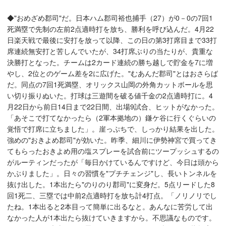
◆"おめざめ郡司"だ。日本ハム郡司裕也捕手（27）が0－0の7回1
死満塁で先制の左前2点適時打を放ち、勝利を呼び込んだ。4月22
日楽天戦で最後に安打を放って以降、この日の第3打席目まで33打
席連続無安打と苦しんでいたが、34打席ぶりの当たりが、貴重な
決勝打となった。チームは2カード連続の勝ち越しで貯金を7に増
やし、2位とのゲーム差を2に広げた。"むあんだ郡司"とはおさらば
だ。同点の7回1死満塁、オリックス山岡の外角カットボールを思
い切り振りぬいた。打球は三遊間を破る値千金の2点適時打に。4
月22日から前日14日まで22日間、出場9試合、ヒットがなかった。
「あそこで打てなかったら（2軍本拠地の）鎌ケ谷に行くぐらいの
覚悟で打席に立ちました」。崖っぷちで、しっかり結果を出した。
強めの"おきよめ郡司"が効いた。昨季、細川に伊勢神宮で買ってき
てもらったおきよめ用の塩スプレーを試合前にツープッシュするの
がルーティンだったが「毎日かけているんですけど、今日は頭から
かぶりました」。日々の習慣を"プチチェンジ"し、長いトンネルを
抜け出した。1本出たら"のりのり郡司"に変身だ。5点リードした8
回1死二、三塁では中前2点適時打を放ち計4打点。「ノリノリでし
たね。1本出ると2本目って簡単に出るなと。あんなに苦労して出
なかった人が1本出たら抜けていきますから。不思議なものです。