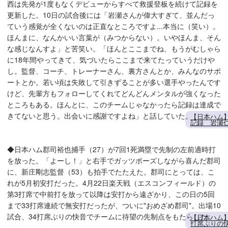
西は先発が1度もなくデビューからすべて救援登板を続けて記録を
更新した。10日の試合後には「岩瀬さんが偉大すぎて、並んだっ
ていう感覚が全くないのは正直なところですよ...本当に（笑い）。
ほんまに、なんかいい言葉が（みつからない）。いやほんま、そん
な感じなんすよ」と苦笑い。「ほんとここまでね、もうがむしゃら
に18年間やってきて、気づいたらここまで来てたっていうだけや
し。監督、コーチ、トレーナーさん、裏方さんとか、みんなのサポ
ートとか。若い頃は失敗して引きずることが多い選手やったんです
けど、先輩方もフォローしてくれてどんどんメンタルが強くなった
ところもある。ほんとに、このチームじゃなかったら記録は達成で
きてないと思う。出会いに感謝ですよね」と話していた。
【日本ハム
記録 岩瀬
◆日本ハム郡司裕也捕手（27）が7回1死満塁で先制の左前適時打
を放った。「よーし！」と右手でガッツポーズしながら喜んだ郡司
に、新庄剛志監督（53）も拍手でたたえた。郡司にとっては、こ
れが5月初安打だった。4月22日楽天戦（エスコンフィールド）の
第3打席で中前打を放って以降は安打から遠ざかり、この日の5回
まで33打席連続で無安打だったが、ついに"おめざめ郡司"。出場10
試合、34打席ぶりの快音でチームに待望の先制点をもたらした。
【日本ハム】
打席ぶりの