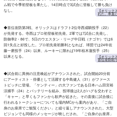
ム戦で今季初登板を果たし、14日時点で3試合に登板して勝ち負け
なし。
【オリック
れた。率直
◆首位攻防第3戦、オリックスはドラフト2位寺西成騎投手（22）
が先発する。寺西はプロ初登板初先発。2軍では7試合に先発し、
防御率2・86で、5日のウエスタン・リーグ中日戦（ナゴヤ）では6
回1失点と好投した。プロ初先発初勝利となれば、球団では24年佐
藤一磨投手（24）以来、ルーキーに限れば19年椋木蓮投手（25）
以来となる。
【オリック
首位攻防戦
◆試合前に異例の注意喚起がアナウンスされた。試合開始20分前
にアーティスト・俳優として活躍する中島健人（31）がファース
トピッチに登場。「ケンティー」の大ファンである日本ハム田宮裕
涼捕手（24）とバッテリーを組み、投球後は2人がハグを交わすと
「キャー」と早くもファンから歓声が起きた。その直後に試合後に
行われるトークショーについても場内MCから案内があり、「ご自
身のお座席でご観覧ください」と繰り返しアナウンスされた。大型
ビジョンでも同様のメッセージが映しだされ、「ご自身のお座席」