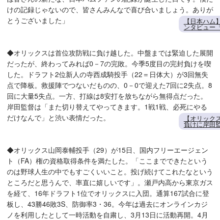
けの記録じゃないので、皆さんみんなで喜び合いましょう。ありが
とうございました」
【日本ハム
ンタビュー
◆オリックスは首位攻防戦に負け越した。中盤までは緊迫した展開
だったが、終わってみれば0－7の完敗。今季5度目の完封負けを喫
した。ドラフト2位新人の寺西成騎投手（22＝日体大）が3回無失
点で降板。救援陣でつないだものの、0－0で迎えた7回に2失点。8
回に大量5失点。一方、打線は8安打を放ちながら無得点だった。
岸田監督は「また切り替えてやってきます。1戦1戦、必死にやる
だけなんで」と渋い表情だった。
【オリックス
負けに岸田
◆オリックス山岡泰輔投手（29）が15日、国内フリーエージェン
ト（FA）権の資格取得条件を満たした。「ここまでできたという
のは野球人生の中でもすごくいいこと。投げ続けてこれたなという
ところだと思うんで、率直に嬉しいです」。瀬戸内高から東京ガス
を経て、16年ドラフト1位でオリックスに入団。通算167試合に登
板し、43勝46敗3S、防御率3・36。今年は過去にオンラインカジ
ノを利用したとして一時活動を自粛し、3月13日に活動再開。4月