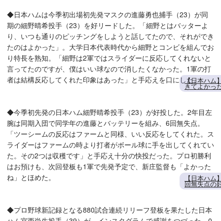
◆日本ハムは今季初出場初先発マスクの進藤勇也捕手（23）が同
期の細野晴希投手（23）を好リードした。「細野とはバッターよ
り、いつも通りのピッチングをしようと話してたので、それができ
たのはよかった」。大学日本代表時代から細野とコンビを組んでお
り特長を熟知。「細野は2軍ではスライダーに反応してくれないと
言ってたのですが、僕はいい球なので消したくなかった。1軍の打
者は結構反応してくれた印象はあった」と手応えを口にした。
【日本ハム
きてよかっ
◆今季初先発の日本ハム細野晴希投手（23）が好投した。2年目左
腕は同期入団で同学年の進藤とバッテリーを組み、6回無失点。
「ツーシームの反応はファームと同様、いい反応をしてくれた。ス
ライダーはファームの時より打者がボール球に手を出してくれてい
た。その2つは収穫です」と手応え十分の快投だった。プロ初勝利
はお預けも、次回登板も1軍で先発予定で、新庄監督も「よかった
ね」とほめた。
【日本ハム
回無失点の
◆プロ野球新記録となる880試合連続リリーフ登板を果たした日本
ハム宮西尚生投手（39）が、インスタグラムで感謝をつづった。0