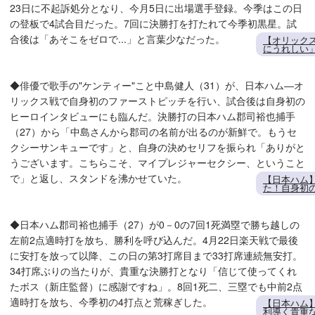
23日に不起訴処分となり、今月5日に出場選手登録。今季はこの日
の登板で4試合目だった。7回に決勝打を打たれて今季初黒星。試
合後は「あそこをゼロで...」と言葉少なだった。
【オリック
にうれしい」
◆俳優で歌手の"ケンティー"こと中島健人（31）が、日本ハム―オ
リックス戦で自身初のファーストピッチを行い、試合後は自身初の
ヒーロインタビューにも臨んだ。決勝打の日本ハム郡司裕也捕手
（27）から「中島さんから郡司の名前が出るのが新鮮で。もうセ
クシーサンキューです」と、自身の決めセリフを振られ「ありがと
うございます。こちらこそ、マイプレジャーセクシー、ということ
で」と返し、スタンドを沸かせていた。
【日本ハム
た！自身初
◆日本ハム郡司裕也捕手（27）が0－0の7回1死満塁で勝ち越しの
左前2点適時打を放ち、勝利を呼び込んだ。4月22日楽天戦で最後
に安打を放って以降、この日の第3打席目まで33打席連続無安打。
34打席ぶりの当たりが、貴重な決勝打となり「信じて使ってくれ
たボス（新庄監督）に感謝ですね」。8回1死二、三塁でも中前2点
適時打を放ち、今季初の4打点と荒稼ぎした。
【日本ハム
利導く貴重