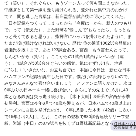
て（笑い）。それぐらい、もうゾーン入って何も聞こえなかった。
中継ぎとして第一線を走り続けられる、並外れた集中力のおかげ
で？ 聞き逃した言葉は、新庄監督が試合後に明かしてくれた。
「日本記録をつくってしまったから『今度は一から、新人のつもり
で』って（伝えた）。また野球を"愉しんで"もらったら、もっとも
っと長くできると思う」。指揮官にハッパを掛けられたように、ま
だまだ投げ続けなければいけない。歴代1位の通算1002試合登板の
岩瀬氏を抜くまで、あと123試合ある。宮西 もう言わんとって、
しんどいから（笑い）。ここからの1試合1試合はレベルが（違
う）。1試合が50試合分ぐらいの感覚。気にせず1歩1歩、地道
に"らしく"いきたいな。お立ち台では「本当に今日は、新たな日本
ハムファンの記録が誕生した日です。僕だけの記録じゃないので、
みなさんみんなで喜び合いましょう」とファンに語りかけた。次は
9年ぶりの日本一を一緒に喜び合い、さらにその先まで...6月に40
歳となる鉄腕は突っ走り続ける。【木下大輔】3番手の宮西が今季
初勝利。宮西は今年6月で40歳を迎えるが、日本ハムで40歳以上の
シーズンに白星を挙げたのは、10年に5勝した木田（42歳）に次い
で15年ぶり2人目。なお、この日の登板で880試合連続リリーフ登
板。岩瀬（中日）の879試合を抜くプロ野球新記録となった。
【日本ハム
の言葉聞き逃