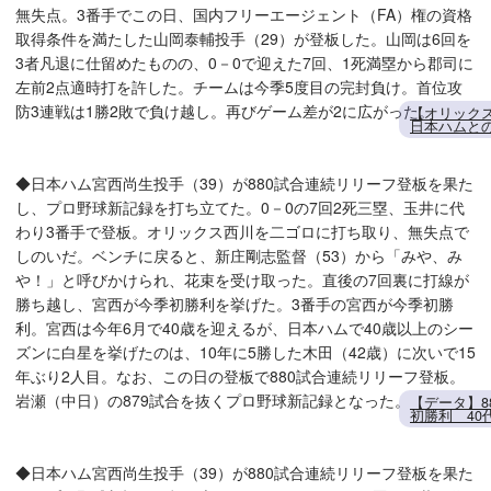
無失点。3番手でこの日、国内フリーエージェント（FA）権の資格
取得条件を満たした山岡泰輔投手（29）が登板した。山岡は6回を
3者凡退に仕留めたものの、0－0で迎えた7回、1死満塁から郡司に
左前2点適時打を許した。チームは今季5度目の完封負け。首位攻
防3連戦は1勝2敗で負け越し。再びゲーム差が2に広がった。
【オリック
日本ハムと
◆日本ハム宮西尚生投手（39）が880試合連続リリーフ登板を果た
し、プロ野球新記録を打ち立てた。0－0の7回2死三塁、玉井に代
わり3番手で登板。オリックス西川を二ゴロに打ち取り、無失点で
しのいだ。ベンチに戻ると、新庄剛志監督（53）から「みや、み
や！」と呼びかけられ、花束を受け取った。直後の7回裏に打線が
勝ち越し、宮西が今季初勝利を挙げた。3番手の宮西が今季初勝
利。宮西は今年6月で40歳を迎えるが、日本ハムで40歳以上のシー
ズンに白星を挙げたのは、10年に5勝した木田（42歳）に次いで15
年ぶり2人目。なお、この日の登板で880試合連続リリーフ登板。
岩瀬（中日）の879試合を抜くプロ野球新記録となった。
【データ】
初勝利 40
◆日本ハム宮西尚生投手（39）が880試合連続リリーフ登板を果た