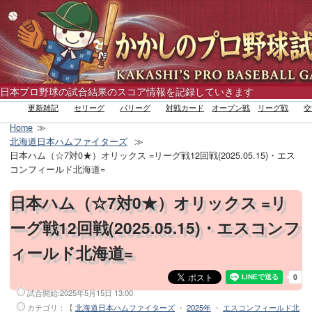
日本プロ野球の試合結果のスコア情報を記録していきます
更新雑記
セリーグ
パリーグ
対戦カード
オープン戦
リーグ戦
交
Home
北海道日本ハムファイターズ
日本ハム（☆7対0★）オリックス =リーグ戦12回戦(2025.05.15)・エス
コンフィールド北海道=
日本ハム（☆7対0★）オリックス =リ
ーグ戦12回戦(2025.05.15)・エスコンフ
ィールド北海道=
試合開始:
2025年5月15日 13:00
カテゴリ：【
北海道日本ハムファイターズ
・
2025年
・
エスコンフィールド北