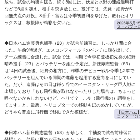
放ち、試合の均衡を破る。続く8回には、伏見と水野の連続適時打
などで5点を加え、相手を突き放した。投げては、先発・細野が6
回無失点の好投。3番手・宮西は今季初勝利を挙げた。敗れたオリ
ックスは、救援陣が精彩を欠いた。
2025年5
ス・バファロ
◆日本ハム進藤勇也捕手（23）が試合前練習に、しっかり間に合
った。午前9時過ぎ、エスコンフィールドのベンチに顔を出して、
チーム練習に合流した。試合では、同期で今季初登板初先発の細野
晴希投手（23）とバッテリーを組む予定だ。新庄剛志監督（53）
は14日の試合後、細野の相方に、昨季のデビュー戦や今季も2軍で
バッテリーを組んでいる同期の進藤を起用する意向を口にしてい
た。だが、進藤はその日は鎌ケ谷でのイースタン・リーグ巨人戦に
出場しており「もし飛行機が取れなかったりした場合は、ちょっと
呼べないかもしれないけど、ヘリで？ ...今（飛行機の）調整をし
てます」と、最悪、ヘリコプターでの移動もほのめかしていたが、
どうやら普通に飛行機で移動できた模様だ。
【日本ハム
コプターで
◆日本ハム新庄剛志監督（53）が珍しく、半袖姿で試合前練習に
登場した。普段は夏でも汗をかきたいと、長袖を着ていることがほ