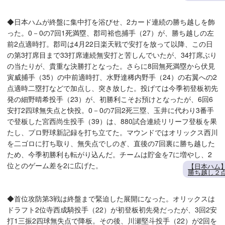
◆日本ハムが終盤に集中打を浴びせ、2カード連続の勝ち越しを飾
った。0－0の7回1死満塁、郡司裕也捕手（27）が、勝ち越しの左
前2点適時打。郡司は4月22日楽天戦で安打を放って以降、この日
の第3打席目まで33打席連続無安打と苦しんでいたが、34打席ぶり
の当たりが、貴重な決勝打となった。さらに8回無死満塁から伏見
寅威捕手（35）の中前適時打、水野達稀内野手（24）の右翼への2
点適時二塁打などで加点し、突き放した。投げては今季初登板初先
発の細野晴希投手（23）が、初勝利こそお預けとなったが、6回6
安打2四球無失点と快投。0－0の7回2死三塁、玉井に代わり3番手
で登板した宮西尚生投手（39）は、880試合連続リリーフ登板を果
たし、プロ野球新記録を打ち立てた。マウンドではオリックス西川
を二ゴロに打ち取り、無失点でしのぎ、直後の7回裏に勝ち越した
ため、今季初勝利も転がり込んだ。チームは貯金を7に増やし、2
位とのゲーム差を2に広げた。
【日本ハム
勝ち越し２
◆首位攻防第3戦は終盤まで緊迫した展開になった。オリックスは
ドラフト2位寺西成騎投手（22）が初登板初先発だったが、3回2安
打1三振2四球無失点で降板。その後、川瀬堅斗投手（22）が2回を