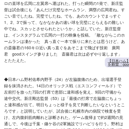
ロの直球を広岡に左翼席へ運ばれた。打った瞬間の1発で、新庄監
督は試合後にも「あんだけ完璧なホームラン、満塁の広岡君ね。す
ごい音でしたね。完璧でしたね。でも、あのカウントでまっすぐ
1、2、3で振って、なかなかあの速い球を完璧にとらえるの難しい
中でね、スカッとさせられたというか」と話していた。新庄監督
は、インスタグラムで広岡の一打の映像を投稿。「敵ながらこのホ
ームランは凄かった 真っ直ぐ一本で振りに来たとは思うけど、あ
の斎藤君の160キロ近い真っ直ぐをあそこまで飛ばす技術 廣岡
君 goodスイング参りました 斎藤君は次は必ずやり返します」
とたたえた。
【日本ハム
を称賛「go
◆日本ハム野村佑希内野手（24）が左脇腹痛のため、出場選手登
録を抹消された。14日のオリックス戦（エスコンフィールド）で
左前打を放った7回の打席で患部に違和感を覚え、9回の守備から
途中交代。新庄剛志監督（53）は「最後の打席で左脇腹にちょっ
と違和感が出て。明日ちょっと様子を見て判断したいなというとこ
ろです」と説明していたが、試合後に札幌市内の病院で検査を受
け、左内腹斜筋肉離れと診断された。ゲーム復帰まで約2週間の見
通しで、今後は千葉・鎌ケ谷の2軍施設でリハビリを行う。野村は