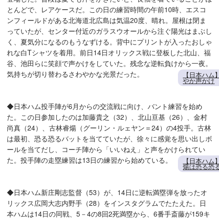
とんどで、レアケースだ。この日の練習時間の午前10時、エスコ
ンフィールドがある北海道北広島は気温20度、晴れ。屋根は閉ま
っていたが、センター付近のガラスウオールから注ぐ陽光はまぶし
く、夏気分になるのもうなずける。背中にプリントが入ったおしゃ
れな白Tシャツを着用。前日14日オリックス戦に登板した北山、福
谷、池田らに笑顔で声かけをしていた。残念な逆転負けから一夜。
気持ちが切り替わるさわやかな光景だった。
【日本ハム
やか声かけ
◆日本ハム投手陣が6月からの交流戦に向け、バント練習を始め
た。この日参加したのは加藤貴之（32）、北山亘基（26）、金村
尚真（24）、古林睿煬（グーリン・ルェヤン＝24）の4投手。古林
は最初、恐る恐るバットを当てていたが、徐々に感覚を思い出しボ
ールを当てだし、コーチ陣から「いいねえ」と声をかけられてい
た。投手陣の走塁練習は13日の練習から始めている。
【日本ハム
煬は恐る恐
◆日本ハム新庄剛志監督（53）が、14日に逆転満塁弾を放ったオ
リックス広岡大志内野手（28）をインスタグラムでたたえた。日
本ハムは14日の同戦、5－4の8回2死満塁から、6番手斎藤が159キ