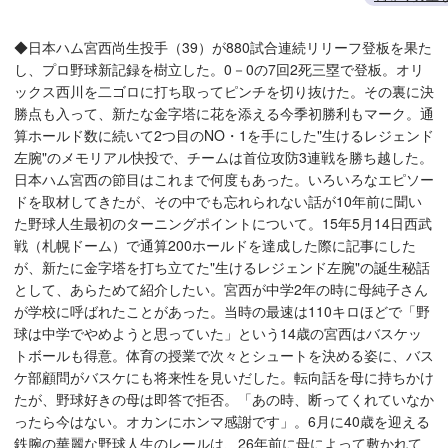
◆日本ハム宮西尚生投手（39）が880試合連続リリーフ登板を果た
し、プロ野球新記録を樹立した。0－0の7回2死三塁で登板。オリ
ックス西川を二ゴロに打ち取ってピンチを切り抜けた。その裏に決
勝点も入って、新たな金字塔に花を添える今季初勝利もマーク。通
算ホールド数に続いて2つ目のNO・1を手にした"生けるレジェンド
左腕"のメモリアル快投で、チームは首位攻防3連戦を勝ち越した。
日本ハム宮西の節目はこれまで何度もあった。いろいろなエピソー
ドを取材してきたが、その中でも忘れられない話が10年前に聞い
た野球人生最初のターニングポイントについて。15年5月14日西武
戦（札幌ドーム）で通算200ホールドを達成した際に記事にした
が、新たに金字塔を打ち立てた"生けるレジェンド左腕"の誕生秘話
として、あらためて紹介したい。宮西が中学2年の時に母純子さん
が学校に呼ばれたことがあった。当時の最速は110キロほどで「野
球は中学でやめようと思っていた」という14歳の宮西はバスケッ
トボールも得意。体育の授業で次々とシュートを決める姿に、バス
ケ部顧問がバスケにも将来性を見いだした。転向話を母に持ちかけ
たが、野球好きの母は即答で拒否。「あの時、断ってくれていなか
ったら今はない。オカンにホンマ感謝です」。6月に40歳を迎える
鉄腕の華麗な野球人生のレールは、26年前に母によって敷かれて