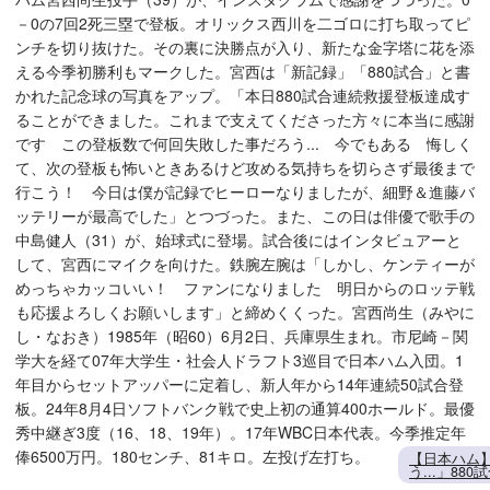
－0の7回2死三塁で登板。オリックス西川を二ゴロに打ち取ってピ
ンチを切り抜けた。その裏に決勝点が入り、新たな金字塔に花を添
える今季初勝利もマークした。宮西は「新記録」「880試合」と書
かれた記念球の写真をアップ。「本日880試合連続救援登板達成す
ることができました。これまで支えてくださった方々に本当に感謝
です この登板数で何回失敗した事だろう... 今でもある 悔しく
て、次の登板も怖いときあるけど攻める気持ちを切らさず最後まで
行こう！ 今日は僕が記録でヒーローなりましたが、細野＆進藤バ
ッテリーが最高でした」とつづった。また、この日は俳優で歌手の
中島健人（31）が、始球式に登場。試合後にはインタビュアーと
して、宮西にマイクを向けた。鉄腕左腕は「しかし、ケンティーが
めっちゃカッコいい！ ファンになりました 明日からのロッテ戦
も応援よろしくお願いします」と締めくくった。宮西尚生（みやに
し・なおき）1985年（昭60）6月2日、兵庫県生まれ。市尼崎－関
学大を経て07年大学生・社会人ドラフト3巡目で日本ハム入団。1
年目からセットアッパーに定着し、新人年から14年連続50試合登
板。24年8月4日ソフトバンク戦で史上初の通算400ホールド。最優
秀中継ぎ3度（16、18、19年）。17年WBC日本代表。今季推定年
俸6500万円。180センチ、81キロ。左投げ左打ち。
【日本ハム
う...」8