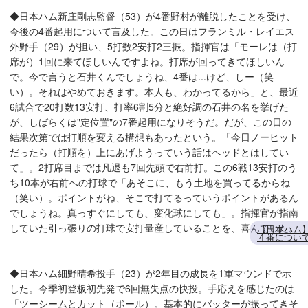
◆日本ハム新庄剛志監督（53）が4番野村が離脱したことを受け、
今後の4番起用について言及した。この日はフランミル・レイエス
外野手（29）が担い、5打数2安打2三振。指揮官は「モーレは（打
席が）1回に来てほしいんですよね。打席が回ってきてほしいん
で。今で言うと石井くんでしょうね、4番は...けど、しー（笑
い）。それはやめておきます。本人も、わかってるから」と、最近
6試合で20打数13安打、打率6割5分と絶好調の石井の名を挙げた
が、しばらくは"定位置"の7番起用になりそうだ。だが、この日の
結果次第では打順を変える構想もあったという。「今日ノーヒット
だったら（打順を）上にあげようっていう話はヘッドとはしてい
て」。2打席目までは凡退も7回先頭で右前打。この6戦13安打のう
ち10本が右前への打球で「あそこに、もう土地を買ってるからね
（笑い）。ポイントがね、そこで打てるっていうポイントがあるん
でしょうね。真っすぐにしても、変化球にしても」。指揮官が指南
していた引っ張りの打球で安打量産していることを、喜んでいた。
【日本ハム
４番につい
◆日本ハム細野晴希投手（23）が2年目の成長を1軍マウンドで示
した。今季初登板初先発で6回無失点の快投。手応えを感じたのは
「ツーシームとカット（ボール）。基本的にバッターが振ってきそ