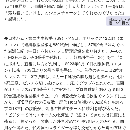
もに1軍昇格した同期入団の進藤（上武大出）とバッテリーを組み
「落ち着いていけよ、とジェスチャーをしてくれたので助かった」
と感謝した。
日本ハム・
投 2年目
◆日本ハム・宮西尚生投手（39）が15日、オリックス12回戦（エ
スコン）で連続救援登板を880試合に伸ばし、879試合で並んでい
た岩瀬仁紀（中日）を抜いてプロ野球記録を塗り替えた。0―0の
七回2死三塁から3番手で登板し、西川龍馬外野手（30）を二ゴロ
に抑えた。直後に味方が先制し、2023年6月10日の阪神戦（エスコ
ン）以来、705日ぶりの勝ち星を手にした。首位のチームは2位オ
リックスに7―0で快勝し、2カード連続の勝ち越しを決めた。七回
2死三塁、ピンチを切り抜けると、力強くグラブをたたいた。宮西
がオリックス戦で3番手として登板し、プロ野球新記録となる880
試合連続救援登板を樹立。プロ初登板から全て救援でマウンドに上
がり、NPB歴代4位の登板数（歴代1位は岩瀬の1002試合）を誇る
プロ18年目の鉄腕が、気迫の投球でチームに勝利を呼び込んだ。
「ビジターではなくホームの北海道で（達成）できたのは記憶にも
残るし、良かった」徹底した外角攻めで打率3割超えの左打者、西
川を仕留めた。代名詞のスライダーを織り交ぜながら外角の直球で