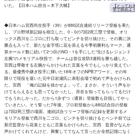
いた。【日本ハム担当＝木下大輔】
【とってお
学で辞めよ
◆日本ハム宮西尚生投手（39）が880試合連続リリーフ登板を果た
し、プロ野球新記録を樹立した。0－0の7回2死三塁で登板。オリ
ックス西川を二ゴロに打ち取ってピンチを切り抜けた。その裏に決
勝点も入って、新たな金字塔に花を添える今季初勝利もマーク。通
算ホールド数に続いて2つ目のNO・1を手にした"生けるレジェンド
左腕"のメモリアル快投で、チームは首位攻防3連戦を勝ち越した。
宮西は尊敬する左腕からかけられた言葉を今でもしっかり覚えてい
る。最優秀中継ぎ投手に輝いた18年オフのNPBアワード。その年
限りで現役を退いた元中日岩瀬氏に表彰会場で初めて声をかけられ
た。宮西 「俺の記録を抜かせよ」って。まさか、そういう声をか
けてもらえるとも思ってなかったし、存在を知ってもらってるだけ
でもうれしかった。だから1歩ずつ（通算）登板数も目指してやっ
ていきたい。そう誓った7年後、プロ初登板から880試合目の登板
は7回2死三塁の場面。連続試合リリーフ登板の記録を更新するメ
モリアル登板で西川を二ゴロ。ピンチを切り抜けるとベンチ前では
新庄監督から花束とともに言葉もかけられた。宮西 監督がなんか
声かけてくれてんけど、興奮しててなんて言ったか全然記憶になく