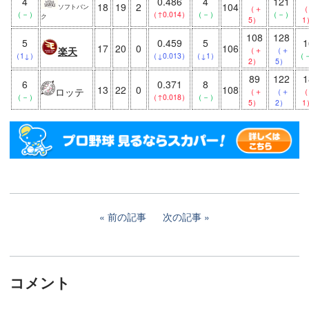
4
0.486
4
121
18
19
2
104
ソフトバン
（＋
（
（－）
（↑0.014）
（－）
（－）
ク
5）
1
108
128
5
0.459
5
1
17
20
0
106
楽天
（＋
（＋
（1↓）
（↓0.013）
（↓1）
（
2）
5）
89
122
1
6
0.371
8
13
22
0
108
ロッテ
（＋
（＋
（
（－）
（↑0.018）
（－）
5）
2）
1
前の記事
次の記事
コメント