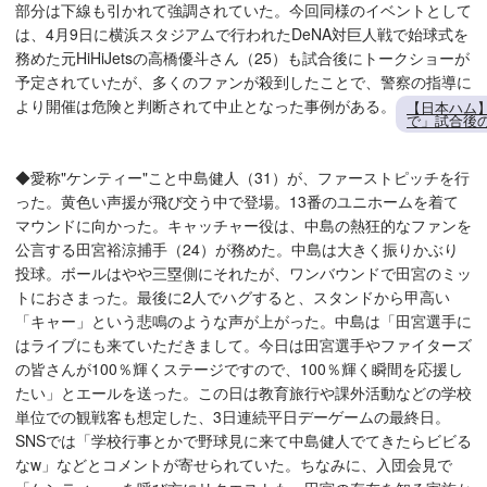
部分は下線も引かれて強調されていた。今回同様のイベントとして
は、4月9日に横浜スタジアムで行われたDeNA対巨人戦で始球式を
務めた元HiHiJetsの高橋優斗さん（25）も試合後にトークショーが
予定されていたが、多くのファンが殺到したことで、警察の指導に
より開催は危険と判断されて中止となった事例がある。
【日本ハム
で」試合後
◆愛称"ケンティー"こと中島健人（31）が、ファーストピッチを行
った。黄色い声援が飛び交う中で登場。13番のユニホームを着て
マウンドに向かった。キャッチャー役は、中島の熱狂的なファンを
公言する田宮裕涼捕手（24）が務めた。中島は大きく振りかぶり
投球。ボールはやや三塁側にそれたが、ワンバウンドで田宮のミッ
トにおさまった。最後に2人でハグすると、スタンドから甲高い
「キャー」という悲鳴のような声が上がった。中島は「田宮選手に
はライブにも来ていただきまして。今日は田宮選手やファイターズ
の皆さんが100％輝くステージですので、100％輝く瞬間を応援し
たい」とエールを送った。この日は教育旅行や課外活動などの学校
単位での観戦客も想定した、3日連続平日デーゲームの最終日。
SNSでは「学校行事とかで野球見に来て中島健人でてきたらビビる
なw」などとコメントが寄せられていた。ちなみに、入団会見で