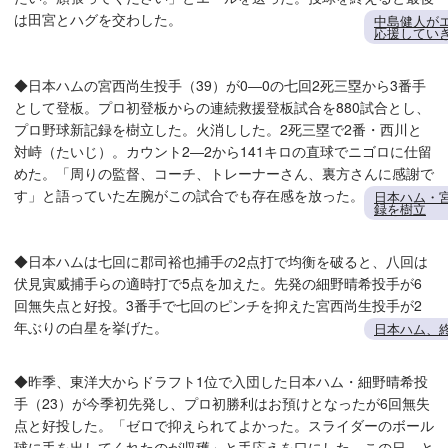
は田宮とハグを交わした。
中島健人が
応援してい
◆日本ハムの宮西尚生投手（39）が0―0の七回2死三塁から3番手
として登板。プロ初登板からの連続救援登板試合を880試合とし、
プロ野球新記録を樹立した。火消しした。2死三塁で2番・西川と
対峙（たいじ）。カウント2―2から141キロの直球でニゴロに仕留
めた。「周りの監督、コーチ、トレーナーさん、裏方さんに感謝で
す」と語っていた左腕がこの試合でも存在感を放った。
日本ハム・
録を樹立
◆日本ハムは七回に郡司裕也捕手の2点打で均衡を破ると、八回は
伏見寅威捕手らの適時打で5点を加えた。先発の細野晴希投手が6
回無失点と好投。3番手で七回のピンチを抑えた宮西尚生投手が2
年ぶりの白星を挙げた。
日本ハム、
◆昨季、東洋大からドラフト1位で入団した日本ハム・細野晴希投
手（23）が今季初先発し、プロ初勝利はお預けとなったが6回無失
点と好投した。「ゼロで抑えられてよかった。スライダーのボール
球に手を出してくれたのが収穫」と手応えを口にした。この日、と