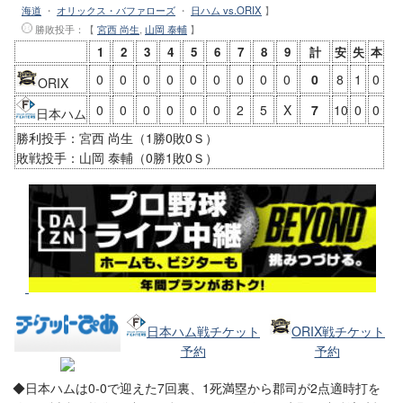
海道
・
オリックス・バファローズ
・
日ハム vs.ORIX
】
勝敗投手
：【
宮西 尚生
,
山岡 泰輔
】
1
2
3
4
5
6
7
8
9
計
安
失
本
0
0
0
0
0
0
0
0
0
0
8
1
0
ORIX
0
0
0
0
0
0
2
5
X
7
10
0
0
日本ハム
勝利投手：宮西 尚生（1勝0敗0Ｓ）
敗戦投手：山岡 泰輔（0勝1敗0Ｓ）
日本ハム戦チケット
ORIX戦チケット
予約
予約
◆日本ハムは0-0で迎えた7回裏、1死満塁から郡司が2点適時打を