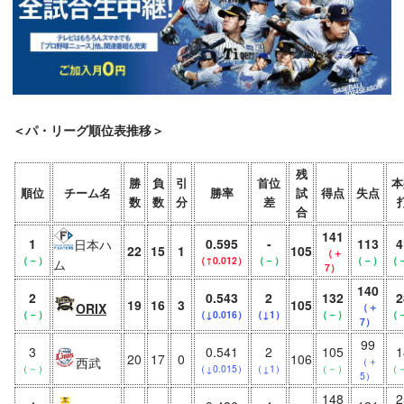
＜パ・リーグ順位表推移＞
残
勝
負
引
首位
本
順位
チーム名
勝率
試
得点
失点
数
数
分
差
合
141
1
0.595
-
113
4
日本ハ
22
15
1
105
（＋
（－）
（↑0.012）
（－）
（－）
（
ム
7）
140
2
0.543
2
132
2
19
16
3
105
ORIX
（＋
（－）
（↓0.016）
（↓1）
（－）
（
7）
99
3
0.541
2
105
1
20
17
0
106
西武
（＋
（－）
（↓0.015）
（↓1）
（－）
（
5）
148
2