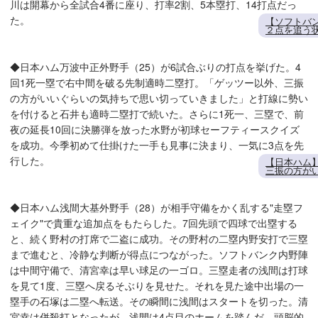
川は開幕から全試合4番に座り、打率2割、5本塁打、14打点だっ
た。
【ソフトバ
２点を追う
◆日本ハム万波中正外野手（25）が6試合ぶりの打点を挙げた。4
回1死一塁で右中間を破る先制適時二塁打。「ゲッツー以外、三振
の方がいいぐらいの気持ちで思い切っていきました」と打線に勢い
を付けると石井も適時二塁打で続いた。さらに1死一、三塁で、前
夜の延長10回に決勝弾を放った水野が初球セーフティースクイズ
を成功。今季初めて仕掛けた一手も見事に決まり、一気に3点を先
行した。
【日本ハム
三振の方が
◆日本ハム浅間大基外野手（28）が相手守備をかく乱する"走塁フ
ェイク"で貴重な追加点をもたらした。7回先頭で四球で出塁する
と、続く野村の打席で二盗に成功。その野村の二塁内野安打で三塁
まで進むと、冷静な判断が得点につながった。ソフトバンク内野陣
は中間守備で、清宮幸は早い球足の一ゴロ。三塁走者の浅間は打球
を見て1度、三塁へ戻るそぶりを見せた。それを見た途中出場の一
塁手の石塚は二塁へ転送。その瞬間に浅間はスタートを切った。清
宮幸は併殺打となったが、浅間は4点目のホームを踏んだ。頭脳的