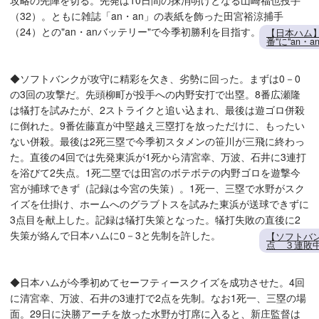
攻略の先陣を切る。先発は10日間の抹消明けとなる山崎福也投手
（32）。ともに雑誌「an・an」の表紙を飾った田宮裕涼捕手
（24）との"an・anバッテリー"で今季初勝利を目指す。
【日本ハム
番"に"an・
◆ソフトバンクが攻守に精彩を欠き、劣勢に回った。まずは0－0
の3回の攻撃だ。先頭柳町が投手への内野安打で出塁。8番広瀬隆
は犠打を試みたが、2ストライクと追い込まれ、最後は遊ゴロ併殺
に倒れた。9番佐藤直が中堅越え三塁打を放っただけに、もったい
ない併殺。最後は2死三塁で今季初スタメンの笹川が三飛に終わっ
た。直後の4回では先発東浜が1死から清宮幸、万波、石井に3連打
を浴びて2失点。1死二塁では田宮のボテボテの内野ゴロを遊撃今
宮が捕球できず（記録は今宮の失策）。1死一、三塁で水野がスク
イズを仕掛け、ホームへのグラブトスを試みた東浜が送球できずに
3点目を献上した。記録は犠打失策となった。犠打失敗の直後に2
失策が絡んで日本ハムに0－3と先制を許した。
【ソフトバン
点 ３連敗
◆日本ハムが今季初めてセーフティースクイズを成功させた。4回
に清宮幸、万波、石井の3連打で2点を先制。なお1死一、三塁の場
面。29日に決勝アーチを放った水野が打席に入ると、新庄監督は