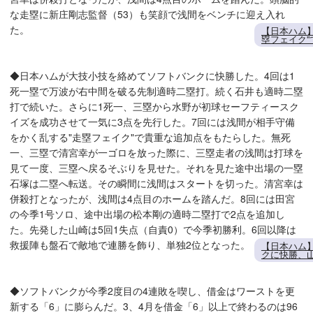
な走塁に新庄剛志監督（53）も笑顔で浅間をベンチに迎え入れ
た。
【日本ハム
塁フェイク"
◆日本ハムが大技小技を絡めてソフトバンクに快勝した。4回は1
死一塁で万波が右中間を破る先制適時二塁打。続く石井も適時二塁
打で続いた。さらに1死一、三塁から水野が初球セーフティースク
イズを成功させて一気に3点を先行した。7回には浅間が相手守備
をかく乱する"走塁フェイク"で貴重な追加点をもたらした。無死
一、三塁で清宮幸が一ゴロを放った際に、三塁走者の浅間は打球を
見て一度、三塁へ戻るそぶりを見せた。それを見た途中出場の一塁
石塚は二塁へ転送。その瞬間に浅間はスタートを切った。清宮幸は
併殺打となったが、浅間は4点目のホームを踏んだ。8回には田宮
の今季1号ソロ、途中出場の松本剛の適時二塁打で2点を追加し
た。先発した山崎は5回1失点（自責0）で今季初勝利。6回以降は
救援陣も盤石で敵地で連勝を飾り、単独2位となった。
【日本ハム
クに快勝、
◆ソフトバンクが今季2度目の4連敗を喫し、借金はワーストを更
新する「6」に膨らんだ。3、4月を借金「6」以上で終わるのは96