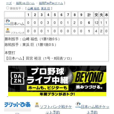
ーズ
・
福岡 vs.日ハム
・
福岡PayPayドーム
】
勝敗投手
：【
山﨑 福也
,
東浜 巨
】
1
2
3
4
5
6
7
8
9
計
安
失
本
0
0
0
3
0
0
1
2
0
6
12
1
1
日本ハム
0
0
0
1
0
0
0
0
0
1
4
2
0
ソフトバンク
勝利投手：山﨑 福也（1勝1敗0Ｓ）
敗戦投手：東浜 巨（1勝1敗0Ｓ）
本塁打
【日本ハム】田宮 裕涼（1号・8回表ソロ）
ソフトバンク戦チケ
日本ハム戦チケッ
ット予約
ト予約