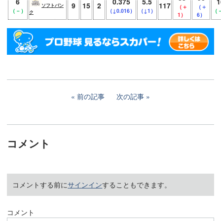
6
0.375
5.5
1
9
15
2
117
ソフトバン
（＋
（＋
（－）
（↓0.016）
（↓1）
（
ク
1）
6）
前の記事
次の記事
コメント
コメントする前に
サインイン
することもできます。
コメント