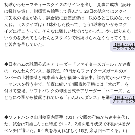
初球からセーフティースクイズのサインを出し、見事に成功（記録
は犠打失策）。指揮官も拍手して喜んだ。29日の試合ではスクイ
ズ失敗の場面があり、試合後に新庄監督は「決めるとこ決めないか
んね。（スクイズは）1球外した後って、もう1球来ないからスク
イズに行こうって。そんなに難しい球ではなかった。やっぱりああ
いうのを決めてもらわんとスタメンで出続けられなくなってくる」
と苦言を呈していた。
【日本ハム
ースクイズ
◆日本ハムの球団公式チアリーダー「ファイターズガール」が連夜
の「わんわんダンス」披露だ。29日からファイターズガールのメ
ンバーの上村優菜と橋本莉々花が福岡へ遠征中。試合前からパフォ
ーマンスを行う中で、前夜に続いて4回表終了時には「犬の耳」を
付けて登場。ソフトバンクの球団公式チアリーダー「ハニーズ」と
ともに今季から披露されている「わんわんダンス」を踊った。
【日本ハム
んわんダン
◆ソフトバンク山川穂高内野手（33）が7回の守備から途中交代し
た。試合は7回に入った時点で1－3。2点を追う状況で不動の4番が
ベンチに退いた。9回裏を考えればもう1度打席は回ってくる。山