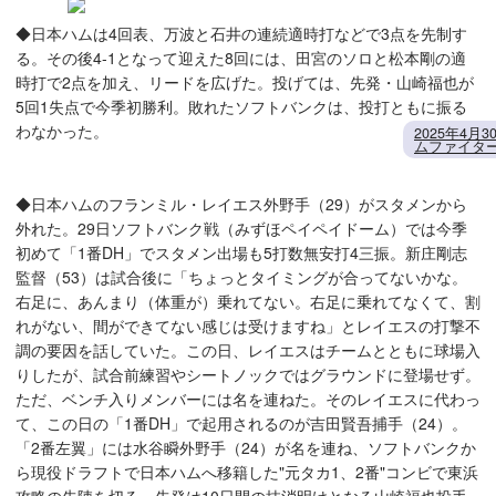
◆日本ハムは4回表、万波と石井の連続適時打などで3点を先制す
る。その後4-1となって迎えた8回には、田宮のソロと松本剛の適
時打で2点を加え、リードを広げた。投げては、先発・山崎福也が
5回1失点で今季初勝利。敗れたソフトバンクは、投打ともに振る
わなかった。
2025年4
ムファイター
◆日本ハムのフランミル・レイエス外野手（29）がスタメンから
外れた。29日ソフトバンク戦（みずほペイペイドーム）では今季
初めて「1番DH」でスタメン出場も5打数無安打4三振。新庄剛志
監督（53）は試合後に「ちょっとタイミングが合ってないかな。
右足に、あんまり（体重が）乗れてない。右足に乗れてなくて、割
れがない、間ができてない感じは受けますね」とレイエスの打撃不
調の要因を話していた。この日、レイエスはチームとともに球場入
りしたが、試合前練習やシートノックではグラウンドに登場せず。
ただ、ベンチ入りメンバーには名を連ねた。そのレイエスに代わっ
て、この日の「1番DH」で起用されるのが吉田賢吾捕手（24）。
「2番左翼」には水谷瞬外野手（24）が名を連ね、ソフトバンクか
ら現役ドラフトで日本ハムへ移籍した"元タカ1、2番"コンビで東浜