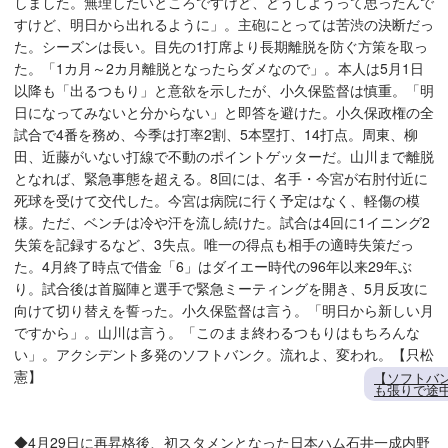
しました。無理したいところですけど、どうしようって思ったんで
すけど、明日から出れるように」。主砲にとっては苦渋の決断だっ
た。シーズンは長い。目先の1打席より長期離脱を防ぐ方策を取っ
た。「1カ月～2カ月離脱となったらダメなので」。本人は5月1日
以降も「出るつもり」と意欲を示したが、小久保監督は慎重。「明
日になってみないと分からない」と即答を避けた。小久保政権の全
試合で4番を務め、今季は打率2割、5本塁打、14打点。周東、柳
田、近藤がいない打線で不動のポイントゲッターだ。山川まで離脱
となれば、緊急事態を超える。8回には、名手・今宮が右肘付近に
死球を受けて交代した。今宮は病院に行く予定はなく、軽傷の模
様。ただ、ベンチは冷や汗を流し続けた。試合は4回に1イニング2
失策を記録するなど、3失点。唯一の得点も相手の適時失策だっ
た。4月終了時点で借金「6」はダイエー時代の96年以来29年ぶ
り。試合後は首脳陣と選手で緊急ミーティングを開き、5月反攻に
向けて切り替えを誓った。小久保監督は言う。「明日から新しい月
ですから」。山川は言う。「このまま終わるつもりはもちろんな
い」。アクシデント多発のソフトバンク。流れよ、変われ。【只松
憲】
【ソフトバン
も張りで途
◆4月29日に再昇格後、初スタメンとなった日本ハム石井一成内野