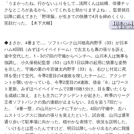
「うまかったね。行かないふりをして...浅間くんは結構、俳優チッ
クなところがあるから、いてくれると助かりますよね」。監督就任
以降に鍛えてきた「野球脳」が生きての快勝で4月を締めくくり、
笑顔だった。【木下大輔】
【日本ハム】
「うまかった
◆まさか、4番まで...。ソフトバンク山川穂高内野手（33）が日本
ハム4回戦（みずほペイペイドーム）で左太もも裏の張りを訴え、
途中交代した。1－3の7回の守備からベンチへ。山川本人は無事を
強調し、小久保裕紀監督（53）は5月1日以降の起用に慎重な姿勢
を示した。守備の要の今宮健太内野手（33）も、右ひじ付近に死
球を受けて交代。今季2度目の4連敗を喫したチームに、アクシデ
ントが襲いかかっている。今季2度目の4連敗。借金「6」はワース
ト更新。みずほペイペイドームで2勝10敗1分け。目を覆いたくな
る成績に加え、またも主力にアクシデントが起きた。昨季のリーグ
王者ソフトバンクの負の連鎖が止まらない。2点を追う7回だっ
た。「4番一塁」の山川がベンチに下がった。4回の守備中、左ハ
ムストリングスに強めの張りを覚えたという。試合後、山川は通常
通り歩いて駐車場に向かった。穏やかな表情で、状況を説明した。
「いけるとは思ったんですけど、明日以降しっかり出るために我慢