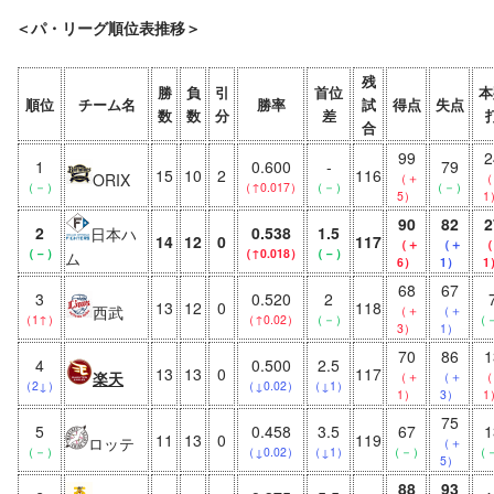
＜パ・リーグ順位表推移＞
残
勝
負
引
首位
本
順位
チーム名
勝率
試
得点
失点
数
数
分
差
合
99
2
1
0.600
-
79
15
10
2
116
ORIX
（＋
（
（－）
（↑0.017）
（－）
（－）
5）
1
90
82
2
2
0.538
1.5
日本ハ
14
12
0
117
（＋
（＋
（
（－）
（↑0.018）
（－）
ム
6）
1）
1
68
67
3
0.520
2
13
12
0
118
西武
（＋
（＋
（1↑）
（↑0.02）
（－）
（
3）
1）
70
86
1
4
0.500
2.5
13
13
0
117
楽天
（＋
（＋
（
（2↓）
（↓0.02）
（↓1）
1）
3）
1
75
5
0.458
3.5
67
1
11
13
0
119
ロッテ
（＋
（－）
（↓0.02）
（↓1）
（－）
（
5）
88
93