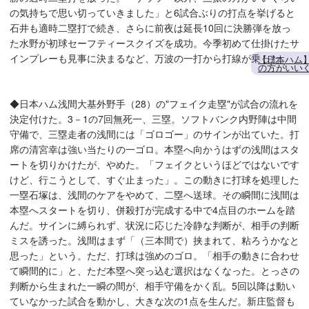
の気持ちで思い切っていきました」と6試合ぶりの打点を挙げると
石井も適時二塁打で続き、さらに前夜は延長10回に決勝弾を放っ
た水野が初球セーフティースクイズを成功。今季初めて仕掛けたサ
インプレーも見事に決まるなど、万波の一打から打線が乗った。
【日本ハム
の方がいい
◆日本ハム浅間大基外野手（28）の"フェイク走塁"が試合の流れを
決定付けた。3－1の7回無死一、三塁。ソフトバンク内野陣は中間
守備で、三塁走者の浅間には「ゴロゴー」のサインが出ていた。打
席の清宮幸は強い当たりの一ゴロ。本塁へ向かうはずの浅間はスタ
ートを切りかけたが、やめた。「フェイクというほどではないです
けど、行こうとして、すぐ止まった」。この動きに打球を処理した
一塁石塚は、浅間のケアをやめて、二塁へ送球。その瞬間に浅間は
本塁へスタートを切り、併殺打が完成する中で4点目のホームを踏
んだ。サインに縛られず、状況に応じた冷静な判断が、相手の判断
ミスを誘った。浅間はまず「（三本間で）挟まれて、粘ろうかなと
思った」という。ただ、打球は強めのゴロ。「相手の動きに合わせ
て瞬間的に」と、ただ本塁へ突っ込む選択はなくなった。とっさの
判断から生まれた一瞬の間が、相手守備をかく乱。5回以降は動い
ていなかった試合を動かし、大きな次の1点を生んだ。新庄監督も