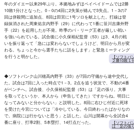
年のダイエー以来29年ぶり。本拠地みずほペイペイドームでは2勝
10敗1分けとなった。0－0の4回に2失策が絡んで3失点。1－3の7
回は併殺間に追加点、8回は田宮に1号ソロを献上した。打線は登
録抹消された周東佑京内野手（29）に代わって1番に笹川吉康外野
手（22）を起用したが不発。昨季のパ・リーグ王者が厳しい戦い
を強いられている。試合後に小久保裕紀監督（53）は3、4月の戦
いを振り返って「急には変わらないでしょうけど、明日から月が変
わる。ちょっと今から選手たちに話をします」と緊急ミーティング
を行うと明かした。
【ソフトバ
２勝10敗
◆ソフトバンク山川穂高内野手（33）が7回の守備から途中交代し
た。試合は7回に入った時点で1－3。2点を追う状況で、不動の4番
がベンチへ。試合後、小久保裕紀監督（53）は「足の張り。大事
を取ってというか、本人から（申告してきた）ですからね。明日に
なってみないと分からない」と説明した。8回に右ひじ付近に死球
を受けた今宮については「冷やしている。今日終わったばかりなの
で。病院には行かないと思う」と話した。山川は開幕から全試合4
番に座り、打率2割、5本塁打、14打点だった。
【ソフトバ
は「足の張り