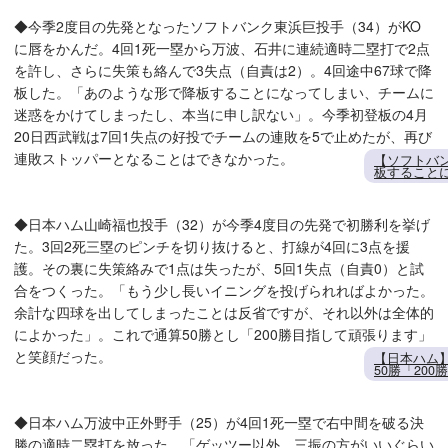
◆今季2度目の先発となったソフトバンク東浜巨投手（34）がKO
に唇をかんだ。4回1死一塁から万波、石井に連続適時二塁打で2点
を許し、さらに失策も絡んで3失点（自責は2）。4回途中67球で降
板した。「あのような形で降板することになってしまい、チームに
迷惑をかけてしまったし、本当に申し訳ない」。今季初登板の4月
20日西武戦は7回1失点の好投でチームの連敗を5で止めたが、再び
連敗ストッパーとなることはできなかった。
【ソフトバ
板すること
◆日本ハム山崎福也投手（32）が今季4度目の先発で初勝利を挙げ
た。3回2死三塁のピンチを切り抜けると、打線が4回に3点を援
護。その裏に失策絡みで1点は失ったが、5回1失点（自責0）と試
合をつくった。「もう少し長いイニングを投げられればよかった。
余計な四球を出してしまったことは反省ですが、それ以外は全体的
によかった」。これで通算50勝とし「200勝目指して頑張ります」
と笑顔だった。
【日本ハム
50勝「20
◆日本ハム万波中正外野手（25）が4回1死一塁で右中間を破る決
勝の適時二塁打を放った。「ゲッツー以外、三振の方がいいぐらい