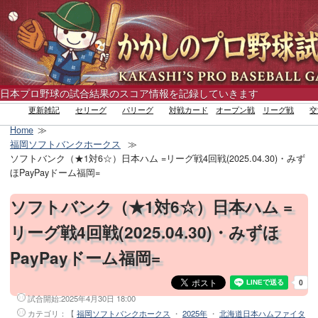
日本プロ野球の試合結果のスコア情報を記録していきます
更新雑記
セリーグ
パリーグ
対戦カード
オープン戦
リーグ戦
交
Home
福岡ソフトバンクホークス
ソフトバンク（★1対6☆）日本ハム =リーグ戦4回戦(2025.04.30)・みず
ほPayPayドーム福岡=
ソフトバンク（★1対6☆）日本ハム =
リーグ戦4回戦(2025.04.30)・みずほ
PayPayドーム福岡=
試合開始:
2025年4月30日 18:00
カテゴリ：【
福岡ソフトバンクホークス
・
2025年
・
北海道日本ハムファイタ