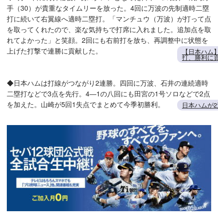
手（30）が貴重なタイムリーを放った。4回に万波の先制適時二塁
打に続いて右翼線へ適時二塁打。「マンチュウ（万波）が打って点
を取ってくれたので、楽な気持ちで打席に入れました。追加点を取
れてよかった」と笑顔。2回にも右前打を放ち、再調整中に状態を
上げた打撃で連勝に貢献した。
【日本ハム
打、勝利に
◆日本ハムは打線がつながり2連勝。四回に万波、石井の連続適時
二塁打などで3点を先行。4―1の八回にも田宮の1号ソロなどで2点
を加えた。山崎が5回1失点でまとめて今季初勝利。
日本ハムが