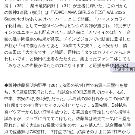
捕手（35）、柴田竜拓内野手（31）が王者に輝いた。この日から
の阪神3連戦（横浜）は「YOKOHAMA GIRLS☆FESTIVAL 2025
Supported byありあけハーバー」として開催。「ハマスタカワイ
イ化計画」として一塁側ベンチはピンクの装飾が施され、特別デザ
インのユニホームも配布された。試合前に「カワイイのは誰？」企
画の選手間投票の結果が発表。メインビジョンでの動画に登場した
戸柱が「何で僕なんかなあと。35歳で大丈夫？」と不安がり、隣
の柴田は「大丈夫です」と強調。戸柱は「タツはカワイイからふさ
わしいです」と柴田の王者をたたえた。集まったファン二体しても
「みなさんの声援が僕たちの力になります」と応援を呼びかけた。
【DeNA】
リ"選手間
◆阪神佐藤輝明内野手（26）が2回の第1打席で右翼へ三塁打を放
ち、5打席連続安打とした。前試合の20日広島戦では中本、右2、
中本、右安の4打数4安打だった。広島戦の第2打席からこの日の第
1打席までの4打席で"サイクル安打"となった。2回先頭。DeNA先
発バウアーから鋭い打球を放つと、右翼度会が背走しながら捕球を
試みるが、グラブに当ててこぼした。佐藤輝は激走で一気に三塁を
陥れた。続く大山の右犠飛で先制のホームを踏んだ。試合開始前時
点で佐藤輝は7本塁打、17打点で2冠。好調そのままに第1打席から