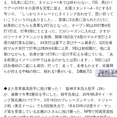
え、3点差に広げた。タイムリー1本では終わらない。7回、再びバ
ウアーの151キロ直球を完璧に捉え、右翼スタンドへ4－0とする3
号ソロ。「しっかりストレートにタイミング合わせて。思い切って
いこうというのはありました」。直後に2点差に迫られただけに、
結果的にどちらも貴重な2打点となった。オープン戦は20打数4安
打1打点、打率2割にとどまった。だがシーズンに入れば、さすが
のリードオフマンぶりを発揮。開幕19試合で4度のマルチ安打と3
度の猛打賞を記録し、24安打は森下と並びチーム最多だ。2試合連
続マルチ安打で打率は2割9分6厘に上昇。3割は射程圏だ。地に足
着けながらも、自身が放つ打球に一定の手応えを感じている。「あ
る程度はイメージの中ではあるのかなとは思います」。5回には2
試合連続の二盗にも成功。打って、走って、走者もかえす。佐藤輝
らが控える中軸の前に、頼れる1番がいる。【磯綾乃】
【阪神】近
あるのかな
◆また世界最高投手に投げ勝った！ 阪神才木浩人投手（26）
が、連勝で今季2勝目を手にした。相手先発は、20年MLBサイ・ヤ
ング賞右腕のバウアー。3月16日のプレシーズンマッチ、ドジャー
ス戦（東京ドーム）でも5回無失点で、18＆23年の2度サイ・ヤン
グ賞を受賞している左腕のスネルに投げ勝った。NPBで同賞受賞投