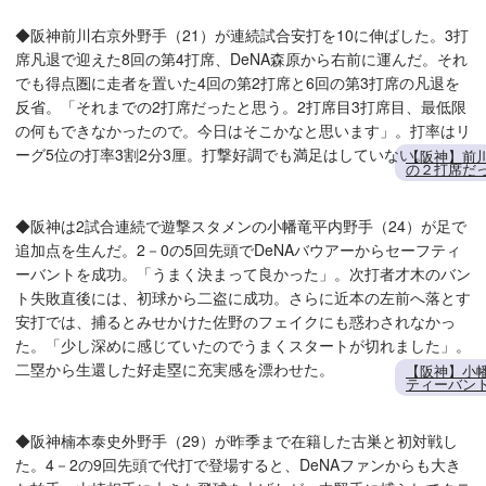
◆阪神前川右京外野手（21）が連続試合安打を10に伸ばした。3打
席凡退で迎えた8回の第4打席、DeNA森原から右前に運んだ。それ
でも得点圏に走者を置いた4回の第2打席と6回の第3打席の凡退を
反省。「それまでの2打席だったと思う。2打席目3打席目、最低限
の何もできなかったので。今日はそこかなと思います」。打率はリ
ーグ5位の打率3割2分3厘。打撃好調でも満足はしていない。
【阪神】前
の２打席だ
◆阪神は2試合連続で遊撃スタメンの小幡竜平内野手（24）が足で
追加点を生んだ。2－0の5回先頭でDeNAバウアーからセーフティ
ーバントを成功。「うまく決まって良かった」。次打者才木のバン
ト失敗直後には、初球から二盗に成功。さらに近本の左前へ落とす
安打では、捕るとみせかけた佐野のフェイクにも惑わされなかっ
た。「少し深めに感じていたのでうまくスタートが切れました」。
二塁から生還した好走塁に充実感を漂わせた。
【阪神】小
ティーバン
◆阪神楠本泰史外野手（29）が昨季まで在籍した古巣と初対戦し
た。4－2の9回先頭で代打で登場すると、DeNAファンからも大き