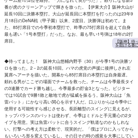
ゲーム差1の2位を維持。「力になれて良かった」。頼りになる新5
番が虎のクリーンアップで輝きを放った。【伊東大介】阪神大山が
延長10回に決勝本塁打。大山が延長回に本塁打を打ったのは23年9
月18日のDeNA戦（甲子園）以来、2度目。決勝弾は初めて。ま
た、85打席目での今季初本塁打で、昨季の75打席目を超えて自身
最も遅い「1号本塁打」だった。なお、最も早い1号弾は18年の2打
席目。
【阪神】待
を助ける番
◆待ってました！ 阪神大山悠輔内野手（30）が今季1号の決勝ソ
ロを放った。2－2の延長10回。ハマの虎党の声援に後押しされ左
翼席へアーチを描いた。開幕から85打席目の本塁打は自身最遅。
頼れる男がここぞの場面でチームを救った。チームは今季最長タイ
の3連勝でカード勝ち越し。今季最多の貯金3となった。ビジター
では10試合で9勝1敗と敵地で虎が猛威を振るう。阪神大山は「魚
雷バット」にかなり高い関心を示す1人だ。口ぶりからは今季中に
使用する可能性すら感じさせる。長距離型のスイングに見えるが、
トップバランスのバットは使わず、今季はミドルと手元重心の2タ
イプを用意。実は魚雷バットに合うスイング軌道なのかもしれな
い。打撃への考え方は柔軟で、現実的だ。「僕はプロに入ってから
もいろいろ形を変えているし、その日その時の感覚を大事にしてい