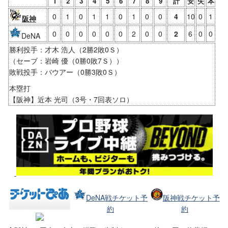
1
2
3
4
5
6
7
8
9
計
安
失
本
0
1
0
1
1
0
1
0
0
4
10
0
1
阪神
0
0
0
0
0
0
2
0
0
2
6
0
0
DeNA
勝利投手：才木 浩人（2勝2敗0Ｓ）
（セーブ：岩崎 優（0勝0敗7Ｓ））
敗戦投手：バウアー（0勝3敗0Ｓ）
本塁打
【阪神】近本 光司（3号・7回表ソロ）
DeNA戦チケット予
阪神戦チケット予
約
約