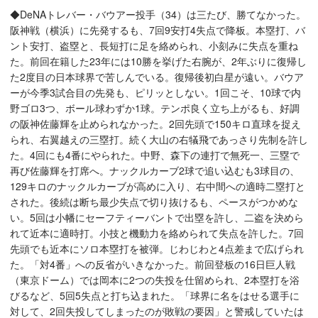
◆DeNAトレバー・バウアー投手（34）は三たび、勝てなかった。
阪神戦（横浜）に先発するも、7回9安打4失点で降板。本塁打、バ
ント安打、盗塁と、長短打に足を絡められ、小刻みに失点を重ね
た。前回在籍した23年には10勝を挙げた右腕が、2年ぶりに復帰し
た2度目の日本球界で苦しんでいる。復帰後初白星が遠い。バウア
ーが今季3試合目の先発も、ピリッとしない。1回こそ、10球で内
野ゴロ3つ、ボール球わずか1球。テンポ良く立ち上がるも、好調
の阪神佐藤輝を止められなかった。2回先頭で150キロ直球を捉え
られ、右翼越えの三塁打。続く大山の右犠飛であっさり先制を許し
た。4回にも4番にやられた。中野、森下の連打で無死一、三塁で
再び佐藤輝を打席へ。ナックルカーブ2球で追い込むも3球目の、
129キロのナックルカーブが高めに入り、右中間への適時二塁打と
された。後続は断ち最少失点で切り抜けるも、ペースがつかめな
い。5回は小幡にセーフティーバントで出塁を許し、二盗を決めら
れて近本に適時打。小技と機動力を絡められて失点を許した。7回
先頭でも近本にソロ本塁打を被弾。じわじわと4点差まで広げられ
た。「対4番」への反省がいきなかった。前回登板の16日巨人戦
（東京ドーム）では岡本に2つの失投を仕留められ、2本塁打を浴
びるなど、5回5失点と打ち込まれた。「球界に名をはせる選手に
対して、2回失投してしまったのが敗戦の要因」と警戒していたは