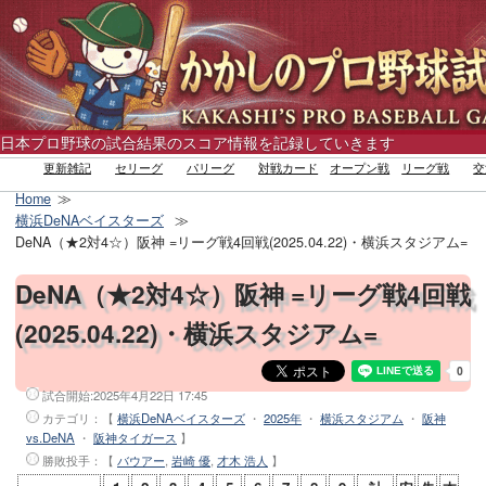
日本プロ野球の試合結果のスコア情報を記録していきます
更新雑記
セリーグ
パリーグ
対戦カード
オープン戦
リーグ戦
交
Home
横浜DeNAベイスターズ
DeNA（★2対4☆）阪神 =リーグ戦4回戦(2025.04.22)・横浜スタジアム=
DeNA（★2対4☆）阪神 =リーグ戦4回戦
(2025.04.22)・横浜スタジアム=
試合開始:
2025年4月22日 17:45
カテゴリ：【
横浜DeNAベイスターズ
・
2025年
・
横浜スタジアム
・
阪神
vs.DeNA
・
阪神タイガース
】
勝敗投手
：【
バウアー
,
岩崎 優
,
才木 浩人
】