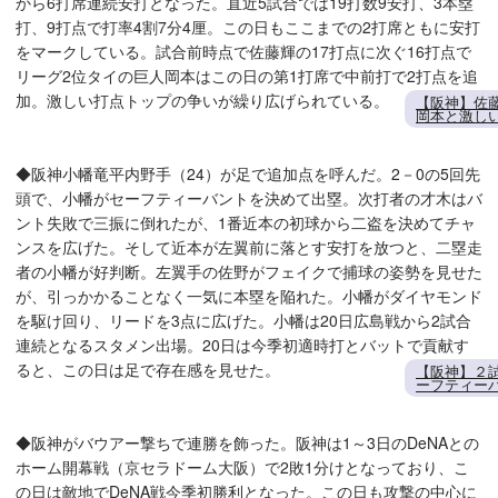
から6打席連続安打となった。直近5試合では19打数9安打、3本塁
打、9打点で打率4割7分4厘。この日もここまでの2打席ともに安打
をマークしている。試合前時点で佐藤輝の17打点に次ぐ16打点で
リーグ2位タイの巨人岡本はこの日の第1打席で中前打で2打点を追
加。激しい打点トップの争いが繰り広げられている。
【阪神】佐
岡本と激し
◆阪神小幡竜平内野手（24）が足で追加点を呼んだ。2－0の5回先
頭で、小幡がセーフティーバントを決めて出塁。次打者の才木はバ
ント失敗で三振に倒れたが、1番近本の初球から二盗を決めてチャ
ンスを広げた。そして近本が左翼前に落とす安打を放つと、二塁走
者の小幡が好判断。左翼手の佐野がフェイクで捕球の姿勢を見せた
が、引っかかることなく一気に本塁を陥れた。小幡がダイヤモンド
を駆け回り、リードを3点に広げた。小幡は20日広島戦から2試合
連続となるスタメン出場。20日は今季初適時打とバットで貢献す
ると、この日は足で存在感を見せた。
【阪神】２
ーフティー
◆阪神がバウアー撃ちで連勝を飾った。阪神は1～3日のDeNAとの
ホーム開幕戦（京セラドーム大阪）で2敗1分けとなっており、こ
の日は敵地でDeNA戦今季初勝利となった。この日も攻撃の中心に