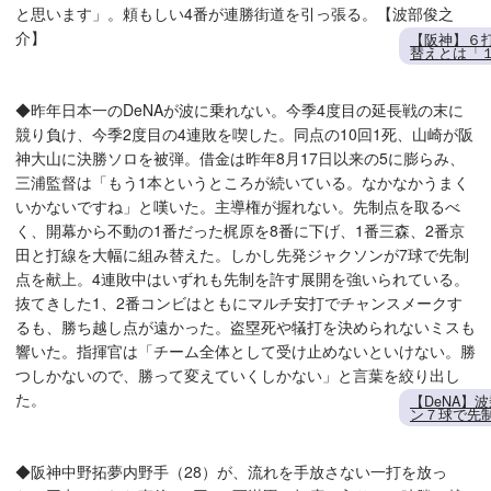
と思います」。頼もしい4番が連勝街道を引っ張る。【波部俊之
介】
【阪神】６
替えとは「１
◆昨年日本一のDeNAが波に乗れない。今季4度目の延長戦の末に
競り負け、今季2度目の4連敗を喫した。同点の10回1死、山崎が阪
神大山に決勝ソロを被弾。借金は昨年8月17日以来の5に膨らみ、
三浦監督は「もう1本というところが続いている。なかなかうまく
いかないですね」と嘆いた。主導権が握れない。先制点を取るべ
く、開幕から不動の1番だった梶原を8番に下げ、1番三森、2番京
田と打線を大幅に組み替えた。しかし先発ジャクソンが7球で先制
点を献上。4連敗中はいずれも先制を許す展開を強いられている。
抜てきした1、2番コンビはともにマルチ安打でチャンスメークす
るも、勝ち越し点が遠かった。盗塁死や犠打を決められないミスも
響いた。指揮官は「チーム全体として受け止めないといけない。勝
つしかないので、勝って変えていくしかない」と言葉を絞り出し
た。
【DeNA】
ン７球で先
◆阪神中野拓夢内野手（28）が、流れを手放さない一打を放っ