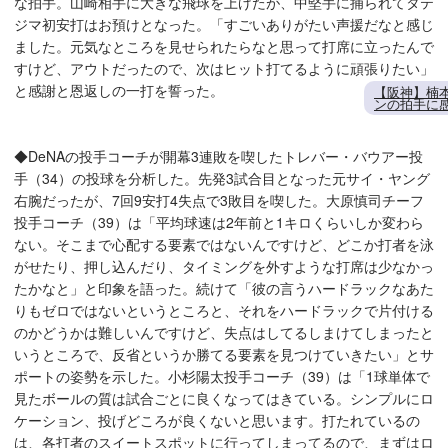
な拍手。山崎相手に大きな飛球を上げたが、中堅手に捕られてタテ
ジマ初安打はお預けとなった。「すごいありがたい声援だなと感じ
ました。元気なところを見せられたらなと思って打席に立ったんで
すけど、アウトだったので、次はヒット打てるように頑張りたい」
と感謝と恩返しの一打を誓った。
【阪神】楠本
ンの拍手に
◆DeNAの投手コーチが開幕3連敗を喫したトレバー・バウアー投
手（34）の投球を分析した。先発3試合目となった元サイ・ヤング
右腕だったが、7回9安打4失点で3敗目を喫した。大原慎司チーフ
投手コーチ（39）は「平均球速は2年前と1キロくらいしか変わら
ない。そこまで心配する要素ではないんですけど、どこか打者を泳
がせたり、押し込んだり、タイミングを外すような打席は少なかっ
たかなと」と印象を語った。続けて「彼の言うハードラックなあた
りもゼロではないというところと、それをハードラックで片付ける
のかどうかは難しいんですけど、失点はしてるしまけてしまったと
いうところで、反省というか勝てる要素を見つけていきたい」とサ
ポートの姿勢を示した。小杉陽太投手コーチ（39）は「1球単体で
見たボールの質は試合ごとに良くなってはきている。シンプルにロ
ケーション、投げどころが良くないと思います。打たれているの
は、各打者のスイートスポットに行ってしまってるので、まずはロ