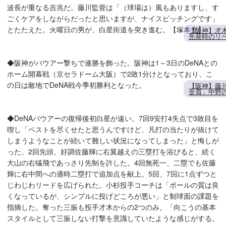
波長が重なる吉兆だ。藤川監督は「（球場は）風もありますし、す
ごくケアをしながらだったと思いますが、ナイスピッチングです」
とたたえた。火曜日の男が、白星街道を突き進む。【塚本光】
【阪神】才
先発時のリ
◆阪神がバウアー撃ちで連勝を飾った。阪神は1～3日のDeNAとの
ホーム開幕戦（京セラドーム大阪）で2敗1分けとなっており、こ
の日は敵地でDeNA戦今季初勝利となった。
【阪神】藤
全員」中野
◆DeNAバウアーの復帰後初白星が遠い。7回9安打4失点で3敗目を
喫し「ベストを尽くせたと思うんですけど、凡打の当たりが抜けて
しまうようなことが続いて難しい状況になってしまった」と悔しが
った。2回先頭、好調佐藤輝に右翼越えの三塁打を浴びると、続く
大山の右犠飛であっさり先制を許した。4回無死一、二塁でも佐藤
輝に右中間への適時二塁打で追加点を献上。5回、7回に1点ずつと
じわじわリードを広げられた。小杉投手コーチは「ボールの質は良
くなっているが、シンプルに投げどころが悪い」と制球面の課題を
指摘した。奪った三振も投手才木からの2つのみ。「向こうの基本
スタイルとして三振しない打撃を意識していたような感じがする。