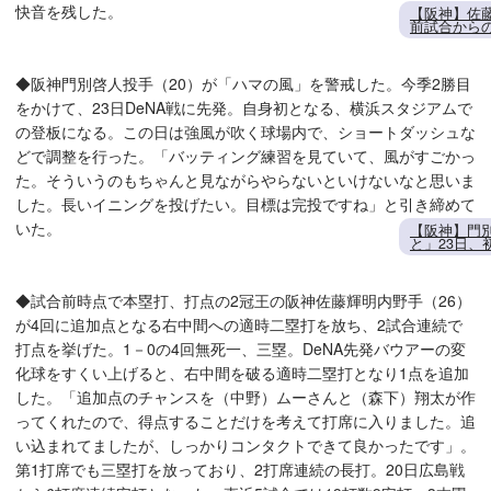
快音を残した。
【阪神】佐
前試合からの
◆阪神門別啓人投手（20）が「ハマの風」を警戒した。今季2勝目
をかけて、23日DeNA戦に先発。自身初となる、横浜スタジアムで
の登板になる。この日は強風が吹く球場内で、ショートダッシュな
どで調整を行った。「バッティング練習を見ていて、風がすごかっ
た。そういうのもちゃんと見ながらやらないといけないなと思いま
した。長いイニングを投げたい。目標は完投ですね」と引き締めて
いた。
【阪神】門
と」23日
◆試合前時点で本塁打、打点の2冠王の阪神佐藤輝明内野手（26）
が4回に追加点となる右中間への適時二塁打を放ち、2試合連続で
打点を挙げた。1－0の4回無死一、三塁。DeNA先発バウアーの変
化球をすくい上げると、右中間を破る適時二塁打となり1点を追加
した。「追加点のチャンスを（中野）ムーさんと（森下）翔太が作
ってくれたので、得点することだけを考えて打席に入りました。追
い込まれてましたが、しっかりコンタクトできて良かったです」。
第1打席でも三塁打を放っており、2打席連続の長打。20日広島戦