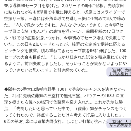
並ぶ通算96セーブ目を挙げた。2点リードの9回に登板。先頭京田
に粘られながらも8球目で中飛に抑えると、梶原にはスライダーで
空振り三振。三森には外角直球で見逃し三振に仕留めて3人で締め
た。「3人で良かったですね。みんなでつないできて」と今季7セ
ーブ目に安堵（あんど）の表情を浮かべた。前回登板の17日ヤク
ルト戦では2点差を追いつかれ、今季初めてセーブ場面で失敗して
いた。この日も2点リードだったが、抜群の安定感で期待に応える
ピッチングを披露。積み重ねてきたセーブ数を96に伸ばした。100
セーブの大台も目前だ。「しっかり任された試合を積み重ねていけ
るように。前回失敗しましたし、そういうことが続かないようにや
っていきたいと思います」と引き締めていた。
【阪神】岩
り積み重ね
◆阪神の5番大山悠輔内野手（30）が先制のチャンスを逃さなかっ
た。2回に先頭佐藤輝の三塁打で無死三塁。バウアーの153キロ直
球を捉えた右翼への犠飛で佐藤輝を迎え入れた。これが先制決勝
点。「先制したいと思っていた中で、（佐藤）輝がチャンスをつく
ってくれたので、得点することだけを考えて打席に入りました」。
6回の第3打席には遊撃内野安打。しぶとい打撃が光った。
【阪神】大
からの先制