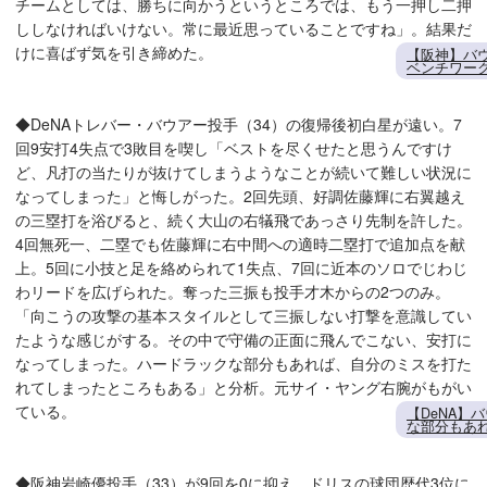
チームとしては、勝ちに向かうというところでは、もう一押し二押
ししなければいけない。常に最近思っていることですね」。結果だ
けに喜ばず気を引き締めた。
【阪神】バ
ベンチワー
◆DeNAトレバー・バウアー投手（34）の復帰後初白星が遠い。7
回9安打4失点で3敗目を喫し「ベストを尽くせたと思うんですけ
ど、凡打の当たりが抜けてしまうようなことが続いて難しい状況に
なってしまった」と悔しがった。2回先頭、好調佐藤輝に右翼越え
の三塁打を浴びると、続く大山の右犠飛であっさり先制を許した。
4回無死一、二塁でも佐藤輝に右中間への適時二塁打で追加点を献
上。5回に小技と足を絡められて1失点、7回に近本のソロでじわじ
わリードを広げられた。奪った三振も投手才木からの2つのみ。
「向こうの攻撃の基本スタイルとして三振しない打撃を意識してい
たような感じがする。その中で守備の正面に飛んでこない、安打に
なってしまった。ハードラックな部分もあれば、自分のミスを打た
れてしまったところもある」と分析。元サイ・ヤング右腕がもがい
ている。
【DeNA】
な部分もあ
◆阪神岩崎優投手（33）が9回を0に抑え、ドリスの球団歴代3位に