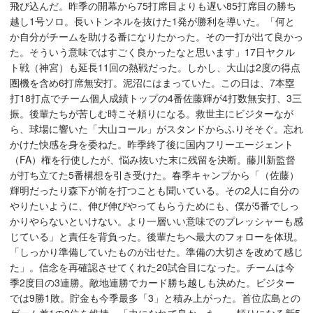
飛び込んだ。昨季の開幕から75打席目よりも遅い85打席目の勝ち
越し1号ソロ。長いトンネルを抜けた1発が勝利を導いた。「何と
か自分がチームを助ける番になりたかった。その一打が出て良かっ
た。そういう意味ではすごく良かったなと思います」17日ヤクル
ト戦（神宮）も延長11回の熱戦だった。しかし、大山は2度の得点
圏機を含め6打席無安打。泥沼にはまっていた。この日は、7本塁
打18打点でチーム個人成績トップの4番佐藤輝が4打数無安打、3三
振。後輩たちが苦しむ時こそ頼りになる。救世主にビジターなが
ら、球場に響いた「大山コール」がスタンドからふりそそぐ。忘れ
かけた快感を身を委ねた。昨季終了後に国内フリーエージェント
（FA）権を行使したが、悩み抜いた末に残留を決断。藤川新監督
が打ち立てた5番構想を引き受けた。春季キャンプから「（佐藤）
輝明だったり森下が前を打つことも聞いている。その2人に自分の
やりたいように、伸び伸びやってもらうためにも、僕が5番でしっ
かりやらないといけない。より一層いい意味でのプレッシャーも感
じている」と責任を背負った。後輩たちへ最大のフォローを体現。
「しっかり準備していたものが出せた。準備の大切さを改めて感じ
た」。信念を再確認させてくれた20試合目になった。チームは今
季2度目の3連勝。敵地連勝でカード勝ち越しも決めた。ビジター
では9勝1敗。貯金も今季最多「3」と積み上がった。首位広島との