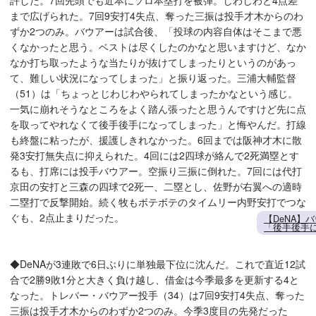
許した。7回先頭でも近本にソロ本塁打を被弾。じわじわと4点差
まで広げられた。7回9安打4失点、奪った三振は投手才木からのわ
ずか2つのみ。バウアーは試合後、「投球の内容自体はそこまで悪
くなかったと思う。ベストは尽くしたのかなと思いますけど、なか
なか打ち取ったような当たりが抜けてしまったりというのがあっ
て、難しい状況になってしまった」と振り返った。三浦大輔監督
（51）は「ちょっとじわじわやられてしまったかなという感じ。
一気に崩れそうなところをよく踏ん張ったと思うんですけど先に点
を取ってやれなくて後手後手になってしまった」と悔やんだ。打線
も終盤に粘ったが、援護しきれなかった。6回までは阪神才木に散
発3安打無失点に抑えられた。4回には2四球が絡んで2死満塁とす
るも、打席には投手バウアー。空振り三振に倒れた。7回には代打
京田の安打と三森の四球で2死一、二塁とし、佐野が右翼への適時
二塁打で反撃開始。続く牧もボテボテのタイムリー内野安打でつな
ぐも、2点止まりだった。
【DeNA】
「後手後手
◆DeNAが3連敗で6日ぶりに単独最下位に沈んだ。これで直近12試
合で2勝9敗1分と大きく負け越し、借金は今季最多を更新する4と
なった。トレバー・バウアー投手（34）は7回9安打4失点、奪った
三振は投手才木からのわずか2つのみ。今季3度目の先発だった