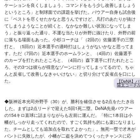
ケーションを良くしましょう、コマンドをもう少し改善しましょう
というところ」と制球面での課題を挙げた。バウアー自身も試合後
に「ベストを尽くせたかなと思うんですけど、凡打のあたりが抜け
てしまうようなことが続くと、なかなか難しい状況になってしま
う」と振り返った通り、不運な当たりが外野に抜けたり、外野の前
に落ちる場面もあった。小杉コーチは「（2回の）佐藤選手の三塁
打と、（5回の）近本選手の適時打はしょうがないかなと思ってま
す。ただ（7回の）近本選手のホームランと、（4回の）佐藤選手
のカーブを打たれたところと、（4回の）森下選手に打たれたとこ
ろ、その3つは彼らが得意なゾーンに行ってしまってるので、ちゃ
んと反省して改善しなきゃいけない」と切り分けて反省点を口にし
た。
【DeNA】
陽太コーチ
◆阪神近本光司外野手（30）が、勝利を確信させる2点をたたき出
した。まずは2点リードで迎えた5回1死二塁。DeNA先発バウアー
の154キロ直球に詰まりながらも左前に運んだ。「特に1本目は小
幡がしっかり走ってくれたので、すごく気持ち的にも楽になりまし
た。チームとしても追加点を取れてよかった」。無死一塁で才木が
バントに失敗したが、小幡が二盗を決めてつくったチャンスに応