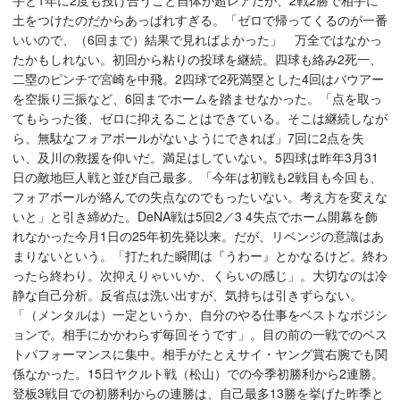
手と1年に2度も投げ合うこと自体が超レアだが、2戦2勝で相手に
土をつけたのだからあっぱれすぎる。「ゼロで帰ってくるのが一番
いいので、（6回まで）結果で見ればよかった」 万全ではなかっ
たかもしれない。初回から粘りの投球を継続。四球も絡み2死一、
二塁のピンチで宮崎を中飛。2四球で2死満塁とした4回はバウアー
を空振り三振など、6回までホームを踏ませなかった。「点を取っ
てもらった後、ゼロに抑えることはできている。そこは継続しなが
ら、無駄なフォアボールがないようにできれば」7回に2点を失
い、及川の救援を仰いだ。満足はしていない。5四球は昨年3月31
日の敵地巨人戦と並び自己最多。「今年は初戦も2戦目も今回も、
フォアボールが絡んでの失点なのでもったいない。考え方を変えな
いと」と引き締めた。DeNA戦は5回2／3 4失点でホーム開幕を飾
れなかった今月1日の25年初先発以来。だが、リベンジの意識はあ
まりないという。「打たれた瞬間は『うわー』とかなるけど。終わ
ったら終わり。次抑えりゃいいか、くらいの感じ」。大切なのは冷
静な自己分析。反省点は洗い出すが、気持ちは引きずらない。
「（メンタルは）一定というか、自分のやる仕事をベストなポジシ
ョンで。相手にかかわらず毎回そうです」。目の前の一戦でのベス
トパフォーマンスに集中。相手がたとえサイ・ヤング賞右腕でも関
係なかった。15日ヤクルト戦（松山）での今季初勝利から2連勝。
登板3戦目での初勝利からの連勝は、自己最多13勝を挙げた昨季と