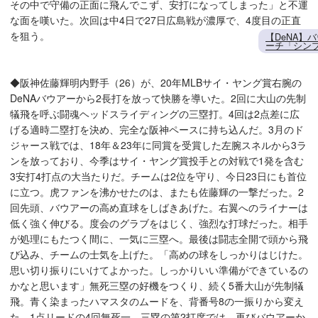
その中で守備の正面に飛んでこず、安打になってしまった」と不運
な面を嘆いた。次回は中4日で27日広島戦が濃厚で、4度目の正直
を狙う。
【DeNA】
ーチ「シン
◆阪神佐藤輝明内野手（26）が、20年MLBサイ・ヤング賞右腕の
DeNAバウアーから2長打を放って快勝を導いた。2回に大山の先制
犠飛を呼ぶ闘魂ヘッドスライディングの三塁打。4回は2点差に広
げる適時二塁打を決め、完全な阪神ペースに持ち込んだ。3月のド
ジャース戦では、18年＆23年に同賞を受賞した左腕スネルから3ラ
ンを放っており、今季はサイ・ヤング賞投手との対戦で1発を含む
3安打4打点の大当たりだ。チームは2位を守り、今日23日にも首位
に立つ。虎ファンを沸かせたのは、またも佐藤輝の一撃だった。2
回先頭、バウアーの高め直球をしばきあげた。右翼へのライナーは
低く強く伸びる。度会のグラブをはじく、強烈な打球だった。相手
が処理にもたつく間に、一気に三塁へ。最後は闘志全開で頭から飛
び込み、チームの士気を上げた。「高めの球をしっかりはじけた。
思い切り振りにいけてよかった。しっかりいい準備ができているの
かなと思います」無死三塁の好機をつくり、続く5番大山が先制犠
飛。青く染まったハマスタのムードを、背番号8の一振りから変え
た。1点リードの4回無死一、三塁の第2打席では、再びバウアーか