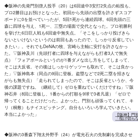
◆阪神の先発門別啓人投手（20）は6回途中3安打2失点の粘投も、
プロ2勝目はお預けとなった。初回から先頭の出塁を許さずスコア
ボードに0を並べていったが、5回1死から連続四球。6回先頭の三
森に四球を与え、1死一、三塁の場面で交代となった。プロ初勝利
を挙げた6日巨人戦も6回途中無失点。「そこをしっかり投げきら
ないといけないというのは前回もあったので、しっかり反省してい
きたい」。それでもDeNAの牧、宮崎ら主軸に安打を許さなかっ
た。▽阪神及川（先頭打者に四球を与えながらも打者3人で無失
点）「フォアボールというのが1番ダメな出し方をしてしまって、
そこは大反省。その後はしっかりゲッツーも取れて、そこは良かっ
た」▽阪神島本（同点の9回に登板。盗塁などで2死二塁を招きな
がらも無失点）「走られてしまったので、そこは反省というか、今
後の課題ですね。（継続して）ゼロを重ねていくだけですね」▽阪
神石井（8回に登板し、1番からの打順を9球で3者凡退）「ゼロで
帰ってくることだけだった。よかった。門別も頑張ってくれて、キ
リ（桐敷）もナイスピッチング。自分もいろいろ学んでいきたい。
本当によかった」
【阪神】門
「投げ切ら
◆阪神の3番森下翔太外野手（24）が電光石火の先制劇を完成させ