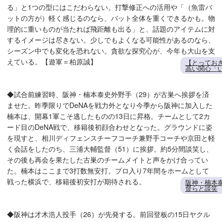
る」と1つの型にはこだわらない。打撃修正への活用や「（魚雷バ
ットの方が）軽く感じるのなら、バット全体を重くできるかも。物
理的に重いものが当たれば飛距離も出る」と、話題のアイテムに対
するイメージは尽きない。少しでもよくなる可能性があるのなら、
シーズン中でも変化を恐れない。貪欲な探究心が、今年も大山を支
えている。【遊軍＝柏原誠】
【とってお
高い関心「
◆試合前練習時、阪神・楠本泰史外野手（29）が古巣へ挨拶を済
ませた。昨季限りでDeNAを戦力外となり今季から阪神に加入した
楠本は、開幕1軍こそ逃したものの13日に昇格。チームとして2カ
ード目のDeNA戦で、移籍後初顔合わせとなった。グラウンドに姿
を現すと、相川ディフェンスチーフコーチ兼野手コーチや京田と軽
く会話をしたのち、三浦大輔監督（51）に挨拶。約5分間談笑し、
その後も再会を果たした古巣のチームメイトと声をかけ合ってい
た。楠本はここまで3打数無安打。プロ入り7年間をホームとして
戦った横浜で、移籍後初安打が期待される。
阪神・楠本泰
督らと談笑
◆阪神は才木浩人投手（26）が先発する。前回登板の15日ヤクル