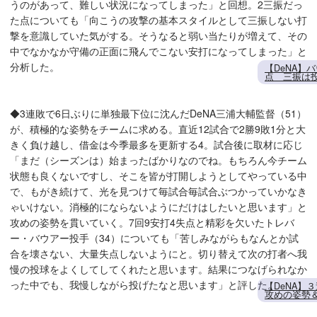
うのがあって、難しい状況になってしまった」と回想。2三振だっ
た点についても「向こうの攻撃の基本スタイルとして三振しない打
撃を意識していた気がする。そうなると弱い当たりが増えて、その
中でなかなか守備の正面に飛んでこない安打になってしまった」と
分析した。
【DeNA】
点 三振は
◆3連敗で6日ぶりに単独最下位に沈んだDeNA三浦大輔監督（51）
が、積極的な姿勢をチームに求める。直近12試合で2勝9敗1分と大
きく負け越し、借金は今季最多を更新する4。試合後に取材に応じ
「まだ（シーズンは）始まったばかりなのでね。もちろん今チーム
状態も良くないですし、そこを皆が打開しようとしてやっている中
で、もがき続けて、光を見つけて毎試合毎試合ぶつかっていかなき
ゃいけない。消極的にならないようにだけはしたいと思います」と
攻めの姿勢を貫いていく。7回9安打4失点と精彩を欠いたトレバ
ー・バウアー投手（34）についても「苦しみながらもなんとか試
合を壊さない、大量失点しないようにと。切り替えて次の打者へ我
慢の投球をよくしてしてくれたと思います。結果につなげられなか
った中でも、我慢しながら投げたなと思います」と評した。
【DeNA】
攻めの姿勢