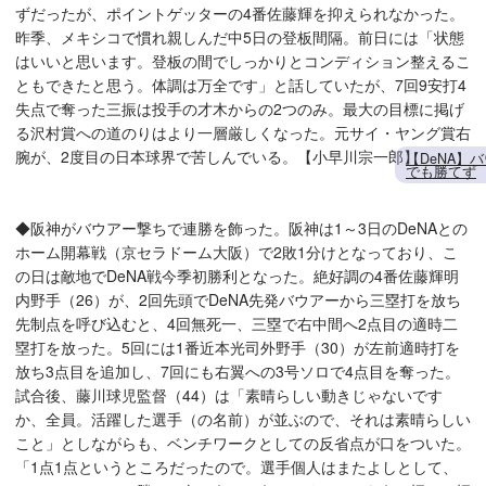
ずだったが、ポイントゲッターの4番佐藤輝を抑えられなかった。
昨季、メキシコで慣れ親しんだ中5日の登板間隔。前日には「状態
はいいと思います。登板の間でしっかりとコンディション整えるこ
ともできたと思う。体調は万全です」と話していたが、7回9安打4
失点で奪った三振は投手の才木からの2つのみ。最大の目標に掲げ
る沢村賞への道のりはより一層厳しくなった。元サイ・ヤング賞右
腕が、2度目の日本球界で苦しんでいる。【小早川宗一郎】
【DeNA】
でも勝てず
◆阪神がバウアー撃ちで連勝を飾った。阪神は1～3日のDeNAとの
ホーム開幕戦（京セラドーム大阪）で2敗1分けとなっており、こ
の日は敵地でDeNA戦今季初勝利となった。絶好調の4番佐藤輝明
内野手（26）が、2回先頭でDeNA先発バウアーから三塁打を放ち
先制点を呼び込むと、4回無死一、三塁で右中間へ2点目の適時二
塁打を放った。5回には1番近本光司外野手（30）が左前適時打を
放ち3点目を追加し、7回にも右翼への3号ソロで4点目を奪った。
試合後、藤川球児監督（44）は「素晴らしい動きじゃないです
か、全員。活躍した選手（の名前）が並ぶので、それは素晴らしい
こと」としながらも、ベンチワークとしての反省点が口をついた。
「1点1点というところだったので。選手個人はまたよしとして、