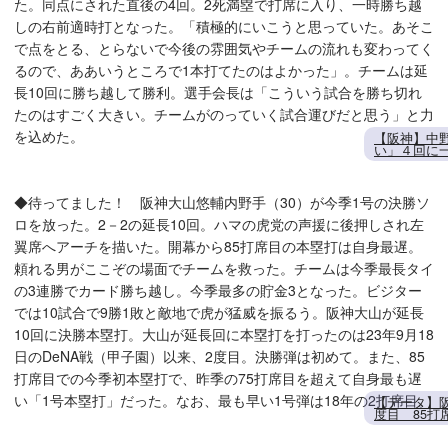
た。同点にされた直後の4回。2死満塁で打席に入り、一時勝ち越
しの右前適時打となった。「積極的にいこうと思っていた。あそこ
で点をとる、とらないで今後の雰囲気やチームの流れも変わってく
るので、ああいうところで1本打てたのはよかった」。チームは延
長10回に勝ち越して勝利。選手会長は「こういう試合を勝ち切れ
たのはすごく大きい。チームがのっていく試合運びだと思う」と力
を込めた。
【阪神】中
い」４回に
◆待ってました！ 阪神大山悠輔内野手（30）が今季1号の決勝ソ
ロを放った。2－2の延長10回。ハマの虎党の声援に後押しされ左
翼席へアーチを描いた。開幕から85打席目の本塁打は自身最遅。
頼れる男がここぞの場面でチームを救った。チームは今季最長タイ
の3連勝でカード勝ち越し。今季最多の貯金3となった。ビジター
では10試合で9勝1敗と敵地で虎が猛威を振るう。阪神大山が延長
10回に決勝本塁打。大山が延長回に本塁打を打ったのは23年9月18
日のDeNA戦（甲子園）以来、2度目。決勝弾は初めて。また、85
打席目での今季初本塁打で、昨季の75打席目を超えて自身最も遅
い「1号本塁打」だった。なお、最も早い1号弾は18年の2打席目。
【データ】
度目 85打