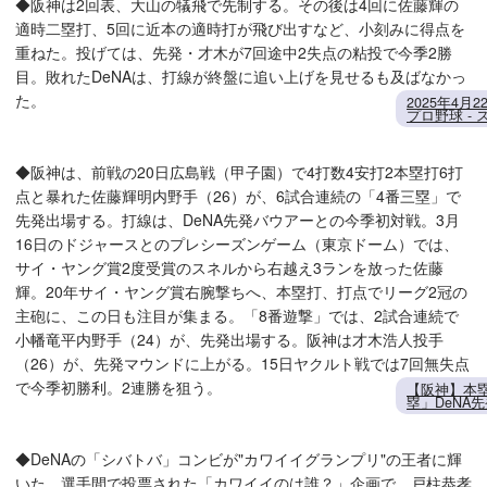
◆阪神は2回表、大山の犠飛で先制する。その後は4回に佐藤輝の
適時二塁打、5回に近本の適時打が飛び出すなど、小刻みに得点を
重ねた。投げては、先発・才木が7回途中2失点の粘投で今季2勝
目。敗れたDeNAは、打線が終盤に追い上げを見せるも及ばなかっ
た。
2025年4月
プロ野球 -
◆阪神は、前戦の20日広島戦（甲子園）で4打数4安打2本塁打6打
点と暴れた佐藤輝明内野手（26）が、6試合連続の「4番三塁」で
先発出場する。打線は、DeNA先発バウアーとの今季初対戦。3月
16日のドジャースとのプレシーズンゲーム（東京ドーム）では、
サイ・ヤング賞2度受賞のスネルから右越え3ランを放った佐藤
輝。20年サイ・ヤング賞右腕撃ちへ、本塁打、打点でリーグ2冠の
主砲に、この日も注目が集まる。「8番遊撃」では、2試合連続で
小幡竜平内野手（24）が、先発出場する。阪神は才木浩人投手
（26）が、先発マウンドに上がる。15日ヤクルト戦では7回無失点
で今季初勝利。2連勝を狙う。
【阪神】本
塁」DeNA
◆DeNAの「シバトバ」コンビが"カワイイグランプリ"の王者に輝
いた。選手間で投票された「カワイイのは誰？」企画で、戸柱恭孝