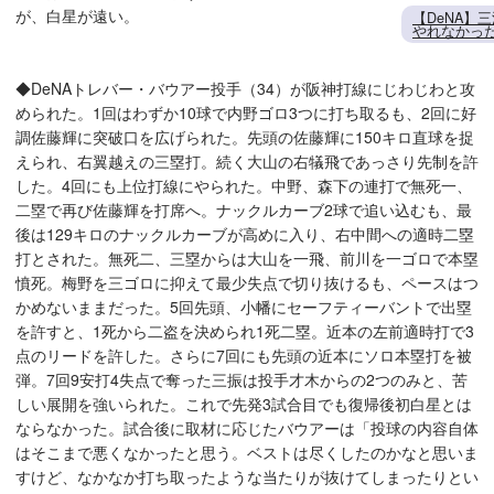
が、白星が遠い。
【DeNA】
やれなかっ
◆DeNAトレバー・バウアー投手（34）が阪神打線にじわじわと攻
められた。1回はわずか10球で内野ゴロ3つに打ち取るも、2回に好
調佐藤輝に突破口を広げられた。先頭の佐藤輝に150キロ直球を捉
えられ、右翼越えの三塁打。続く大山の右犠飛であっさり先制を許
した。4回にも上位打線にやられた。中野、森下の連打で無死一、
二塁で再び佐藤輝を打席へ。ナックルカーブ2球で追い込むも、最
後は129キロのナックルカーブが高めに入り、右中間への適時二塁
打とされた。無死二、三塁からは大山を一飛、前川を一ゴロで本塁
憤死。梅野を三ゴロに抑えて最少失点で切り抜けるも、ペースはつ
かめないままだった。5回先頭、小幡にセーフティーバントで出塁
を許すと、1死から二盗を決められ1死二塁。近本の左前適時打で3
点のリードを許した。さらに7回にも先頭の近本にソロ本塁打を被
弾。7回9安打4失点で奪った三振は投手才木からの2つのみと、苦
しい展開を強いられた。これで先発3試合目でも復帰後初白星とは
ならなかった。試合後に取材に応じたバウアーは「投球の内容自体
はそこまで悪くなかったと思う。ベストは尽くしたのかなと思いま
すけど、なかなか打ち取ったような当たりが抜けてしまったりとい