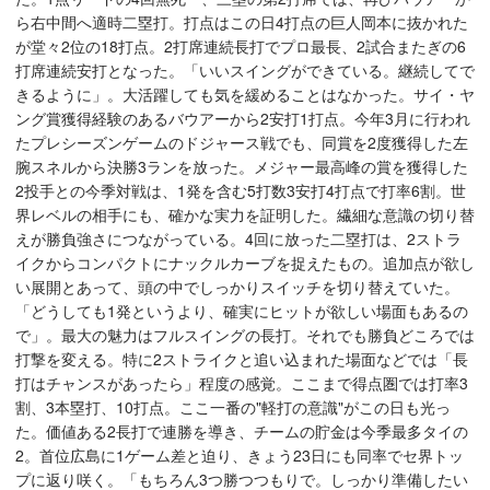
ら右中間へ適時二塁打。打点はこの日4打点の巨人岡本に抜かれた
が堂々2位の18打点。2打席連続長打でプロ最長、2試合またぎの6
打席連続安打となった。「いいスイングができている。継続してで
きるように」。大活躍しても気を緩めることはなかった。サイ・ヤ
ング賞獲得経験のあるバウアーから2安打1打点。今年3月に行われ
たプレシーズンゲームのドジャース戦でも、同賞を2度獲得した左
腕スネルから決勝3ランを放った。メジャー最高峰の賞を獲得した
2投手との今季対戦は、1発を含む5打数3安打4打点で打率6割。世
界レベルの相手にも、確かな実力を証明した。繊細な意識の切り替
えが勝負強さにつながっている。4回に放った二塁打は、2ストラ
イクからコンパクトにナックルカーブを捉えたもの。追加点が欲し
い展開とあって、頭の中でしっかりスイッチを切り替えていた。
「どうしても1発というより、確実にヒットが欲しい場面もあるの
で」。最大の魅力はフルスイングの長打。それでも勝負どころでは
打撃を変える。特に2ストライクと追い込まれた場面などでは「長
打はチャンスがあったら」程度の感覚。ここまで得点圏では打率3
割、3本塁打、10打点。ここ一番の"軽打の意識"がこの日も光っ
た。価値ある2長打で連勝を導き、チームの貯金は今季最多タイの
2。首位広島に1ゲーム差と迫り、きょう23日にも同率でセ界トッ
プに返り咲く。「もちろん3つ勝つつもりで。しっかり準備したい