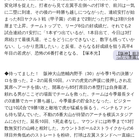
変化球を捉えた。打者から見て左翼手左側への打球で、前川は一気
に二塁に到達。その後の一時勝ち越しにつながった。連続安打が始
まった8日ヤクルト戦（甲子園）の前まで2割だった打率は3割1分8
厘まで上昇。チームトップで、リーグ6位の好成績だ。それでも2
試合連続の1安打に「1本ずつ出ているが、1本目出て、今日は3打
席続けて最後凡退。そこをどうにかできないと、数字も残っていか
ない。しっかり意識したい」と反省。さらなる好成績を狙う高卒4
年目の若虎が、恐怖の6番打者となる。【塚本光】
【阪神】前
っかり準備
◆待ってました！ 阪神大山悠輔内野手（30）が今季1号の決勝ソ
ロを放った。2－2の延長10回。ハマの虎党の声援に後押しされ左
翼席へアーチを描いた。開幕から85打席目の本塁打は自身最遅。
頼れる男がここぞの場面でチームを救った。チームは今季最長タイ
の3連勝でカード勝ち越し。今季最多の貯金3となった。ビジター
では10試合で9勝1敗と敵地で虎が猛威を振るう。ベンチもファン
も待ち望んでいた。不動の5番大山が待望のアーチを横浜スタジア
ムにかけた。延長10回、1死走者なし。マウンドには昨季まで13打
数無安打の山崎と相対した。カウント3ボール2ストライクからの6
球目外角低めのストレートを粉砕。打球は左翼スタンドへ一直線に