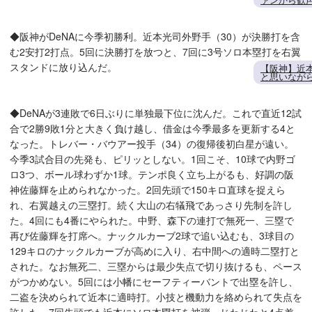
ァンから歓
◆阪神がDeNAに今季初勝利。近本光司外野手（30）が決勝打を含
む2安打2打点。5回に決勝打を放つと、7回に3号ソロ本塁打を右翼
スタンドに放り込んだ。
【阪神】近
と思いなが
◆DeNAが3連敗で6日ぶりに単独最下位に沈んだ。これで直近12試
合で2勝9敗1分と大きく負け越し、借金は今季最多を更新する4と
なった。トレバー・バウアー投手（34）の復帰後初白星が遠い。
今季3試合目の先発も、ピリッとしない。1回こそ、10球で内野ゴ
ロ3つ、ボール球わずか1球。テンポ良く立ち上がるも、好調の阪
神佐藤輝を止められなかった。2回先頭で150キロ直球を捉えら
れ、右翼越えの三塁打。続く大山の右犠飛であっさり先制を許し
た。4回にも4番にやられた。中野、森下の連打で無死一、三塁で
再び佐藤輝を打席へ。ナックルカーブ2球で追い込むも、3球目の
129キロのナックルカーブが高めに入り、右中間への適時二塁打と
された。なお無死二、三塁からは最少失点で切り抜けるも、ペース
がつかめない。5回には小幡にセーフティーバントで出塁を許し、
二盗を決められて近本に適時打。小技と機動力を絡められて失点を