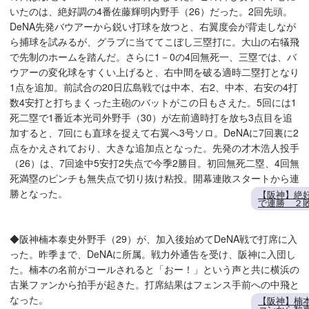
いたのは、絶好調の4番佐藤輝明内野手（26）だった。2回先頭。
DeNA先発バウアーから鋭い打球を放つと、右翼度会が背走しなが
ら捕球を試みるが、グラブに当ててこぼし三塁打に。大山の右犠飛
で先制のホームを踏んだ。さらに1－0の4回無死一、三塁では、バ
ウアーの変化球をすくい上げると、右中間を破る適時二塁打となり
1点を追加。前試合の20日広島戦では中本、右2、中本、右安の4打
数4安打と打ちまくった主砲のバットがこの日もさえた。5回には1
死二塁で1番近本光司外野手（30）が左前適時打を放ち3点目を追
加すると、7回にも直球を捉えて右翼へ3号ソロ。DeNAに7回裏に2
点をかえされており、大きな追加点となった。先発の才木浩人投手
（26）は、7回途中5安打2失点で今季2勝目。初回無死二塁、4回無
死満塁のピンチも無失点で切り抜け粘投。開幕連敗スタートから連
勝となった。
【阪神】絶
で連勝 ２敗
◆阪神楠本泰史外野手（29）が、加入後始めてDeNA戦で打席に入
った。昨季まで、DeNAに所属。戦力外通告を受け、阪神に入団し
た。楠本の名前がコールされると「おー！」という声と共に横浜の
古巣ファンから拍手が起きた。打席結果はフェンス手前への中飛と
なった。
【阪神】楠本