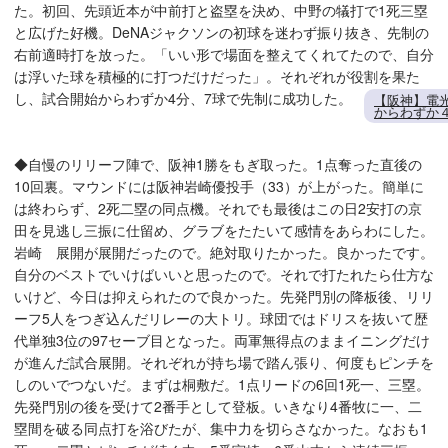
た。初回、先頭近本が中前打と盗塁を決め、中野の犠打で1死三塁
と広げた好機。DeNAジャクソンの初球を迷わず振り抜き、先制の
右前適時打を放った。「いい形で場面を整えてくれてたので、自分
は浮いた球を積極的に打つだけだった」。それぞれが役割を果た
し、試合開始からわずか4分、7球で先制に成功した。
【阪神】電
からわずか
◆自慢のリリーフ陣で、阪神1勝をもぎ取った。1点奪った直後の
10回裏。マウンドには阪神岩崎優投手（33）が上がった。簡単に
は終わらず、2死二塁の同点機。それでも最後はこの日2安打の京
田を見逃し三振に仕留め、グラブをたたいて感情をあらわにした。
岩崎 展開が展開だったので。絶対取りたかった。良かったです。
自分のベストでいけばいいと思ったので。それで打たれたら仕方な
いけど、今日は抑えられたので良かった。先発門別の降板後、リリ
ーフ5人をつぎ込んだリレーの大トリ。球団ではドリスを抜いて歴
代単独3位の97セーブ目となった。両軍無得点のままイニングだけ
が進んだ試合展開。それぞれが持ち場で踏ん張り、何度もピンチを
しのいでつないだ。まずは桐敷だ。1点リードの6回1死一、三塁。
先発門別の後を受けて2番手として登板。いきなり4番牧に一、二
塁間を破る同点打を浴びたが、集中力を切らさなかった。なおも1