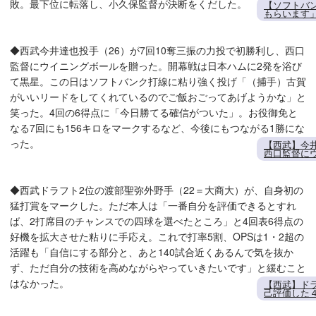
敗。最下位に転落し、小久保監督が決断をくだした。
【ソフトバ
もらいます
◆西武今井達也投手（26）が7回10奪三振の力投で初勝利し、西口
監督にウイニングボールを贈った。開幕戦は日本ハムに2発を浴び
て黒星。この日はソフトバンク打線に粘り強く投げ「（捕手）古賀
がいいリードをしてくれているのでご飯おごってあげようかな」と
笑った。4回の6得点に「今日勝てる確信がついた」。お役御免と
なる7回にも156キロをマークするなど、今後にもつながる1勝にな
った。
【西武】今
西口監督に
◆西武ドラフト2位の渡部聖弥外野手（22＝大商大）が、自身初の
猛打賞をマークした。ただ本人は「一番自分を評価できるとすれ
ば、2打席目のチャンスでの四球を選べたところ」と4回表6得点の
好機を拡大させた粘りに手応え。これで打率5割、OPSは1・2超の
活躍も「自信にする部分と、あと140試合近くあるんで気を抜か
ず、ただ自分の技術を高めながらやっていきたいです」と緩むこと
はなかった。
【西武】ド
己評価した