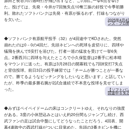
源田と長谷川の適時打が飛び出すなど、この回に一挙6点を挙げ
た。投げては、先発・今井が7回無失点10奪三振の好投で今季初勝
利。敗れたソフトバンクは先発・有原が振るわず、打線もつながり
を欠いた。
2025年4
ンズ - プロ
◆ソフトバンク有原航平投手（32）が4回途中でKOされた。突然
崩れたのは0－0の4回だ。先頭ネビンへの死球を皮切りに、四球や
犠飛を挟んで5安打を浴びた。打者一巡の猛攻を受けて一挙6失
点。2番西川に四球を与えたところで小久保監督は2番手に松本晴
をマウンドに送った。有原は3月28日の開幕戦でも7回8安打7失点
と背信投球。前日3日の投手練習では「チームが勝つことが一番な
ので。勝てるようなピッチングをしたいなと思います」と話してい
たが、昨季の最多勝右腕が2試合連続で不本意な投球を見せてしま
った。
【ソフトバ
回途中６失
◆みずほペイペイドームの床はコンクリートゆえ、それなりの強度
がある。3度の小休憩込みとはいえ約20分間もジャンプし続け、西
武ファンの足は試合中盤にしてどうなったことだろう。4回表、開
幕4連敗中の西武打線がついに目覚めた。先頭の3番ネビンを機に