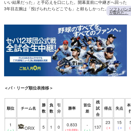
いい結果だった」と手応えを口にした。開幕直前に中継ぎへ回った
3年目左腕は「投げられたらどこでも」と頼もしかった。
ソフトバン
が取れた」
＜パ・リーグ順位表推移＞
残
勝
負
引
首位
本
順位
チーム名
勝率
試
得点
失点
数
数
分
差
合
23
15
1
0.833
-
5
1
0
137
ORIX
（＋
（＋
（
（－）
（↑0.033）
（－）