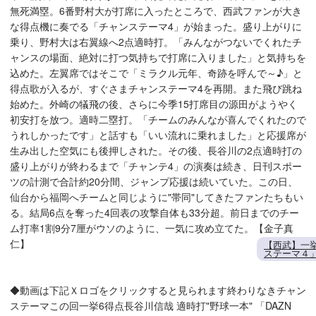
無死満塁。6番野村大が打席に入ったところで、西武ファンが大き
な得点機に奏でる「チャンステーマ4」が始まった。盛り上がりに
乗り、野村大は右翼線へ2点適時打。「みんながつないでくれたチ
ャンスの場面、絶対に打つ気持ちで打席に入りました」と気持ちを
込めた。左翼席ではそこで「ミラクル元年、奇跡を呼んで～♪」と
得点歌が入るが、すぐさまチャンステーマ4を再開。また飛び跳ね
始めた。外崎の犠飛の後、さらに今季15打席目の源田がようやく
初安打を放つ。適時二塁打。「チームのみんなが喜んでくれたので
うれしかったです」と話すも「いい流れに乗れました」と応援席が
生み出した空気にも後押しされた。その後、長谷川の2点適時打の
盛り上がりが終わるまで「チャンテ4」の演奏は続き、日刊スポー
ツの計測で合計約20分間、ジャンプ応援は続いていた。この日、
仙台から福岡へチームと同じように"帯同"してきたファンたちもい
る。結局6点を奪った4回表の攻撃自体も33分超。前日までのチー
ム打率1割9分7厘がウソのように、一気に攻め立てた。【金子真
仁】
【西武】一挙
ステーマ４」
◆動画は下記Ｘロゴをクリックすると見られます終わりなきチャン
ステーマこの回一挙6得点長谷川信哉 適時打"野球一本" 「DAZN