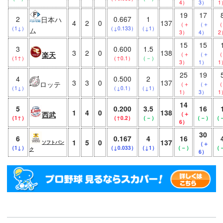
4）
3）
1
19
17
2
0.667
1
日本ハ
4
2
0
137
（＋
（＋
（
（1↓）
（↓0.133）
（↓1）
ム
3）
4）
2
15
15
3
0.600
1.5
3
2
0
138
楽天
（＋
（＋
（
（1↑）
（↑0.1）
（－）
3）
1）
1
25
19
4
0.500
2
3
3
0
137
ロッテ
（＋
（＋
（
（1↓）
（↓0.1）
（↓1）
1）
3）
1
14
5
0.200
3.5
16
1
4
0
138
西武
（＋
（1↑）
（↑0.2）
（－）
（－）
（
6）
30
6
0.167
4
16
1
5
0
137
ソフトバン
（＋
（1↓）
（↓0.033）
（↓1）
（－）
（
ク
6）