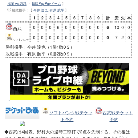
福岡 vs.西武
・
福岡PayPayドーム
】
勝敗投手
：【
今井 達也
,
有原 航平
】
1
2
3
4
5
6
7
8
9
計
安
失
本
0
0
0
6
0
0
0
0
0
6
10
0
0
西武
0
0
0
0
0
0
0
0
0
0
7
2
0
ソフトバンク
勝利投手：今井 達也（1勝1敗0Ｓ）
敗戦投手：有原 航平（0勝2敗0Ｓ）
ソフトバンク戦チケッ
西武戦チケット
ト予約
予約
◆西武は4回表、野村大の適時二塁打で2点を先制する。その後は