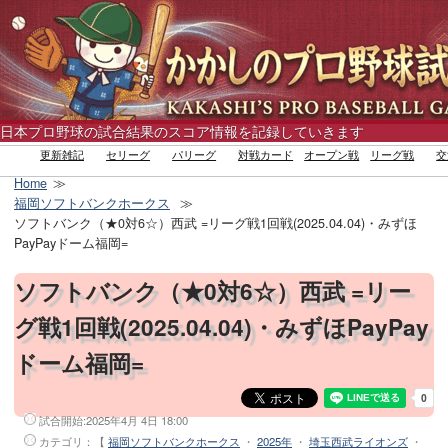
日本プロ野球の試合結果のスコア情報を記録していきます
更新雑記
セリーグ
パリーグ
対戦カード
オープン戦
リーグ戦
交
Home
福岡ソフトバンクホークス
ソフトバンク（★0対6☆）西武 =リーグ戦1回戦(2025.04.04)・みずほ
PayPayドーム福岡=
ソフトバンク（★0対6☆）西武 =リー
グ戦1回戦(2025.04.04)・みずほPayPay
ドーム福岡=
試合開始:
2025年4月 4日 18:00
カテゴリ：【
福岡ソフトバンクホークス
・
2025年
・
埼玉西武ライオンズ
・