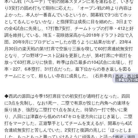
本ハム戦（ベルーナ）で初の開幕スタメンに名を連ねると、いきな
り3安打の固め打ちで期待に応えた。「オープン戦の時より内容は
よかった。本人が一番喜んでいるというか、開幕戦で3つ出てホッ
としてるんじゃないかな」と指揮官は成長に目を細めた。3日まで
の全4試合に先発し、17打数7安打、チームトップの打率・412と好
調を維持している。埼玉・花咲徳栄高から2018年ドラフト2位で入
団。20年9月にプロデビューしたが思うように結果が出ず、23年4
月30日の楽天戦の第1打席で空振り三振を喫して60打席連続無安打
となり、プロ野球ワースト記録を更新したが、第4打席に中前打を
放って63打席ぶりに快音。昨季は自己最多の104試合に出場し、打
率・227、6本塁打、31打点だった。最下位からの巻き返しを図る
チームにとって、頼もしい存在に成長した。（石井孝尚）
西武・西川
時より内容
◆西武の源田は今季15打席目での初安打が適時打となった。四回
に3点を先制し、なお1死一、二塁で有原が投じた内角への速球を
振り抜き、強烈な二塁打で1点を加えた。待望の一打で勢いに乗
り、八回には津森から低めの147キロを逆方向にはじき返し、二塁
打をマークした。正遊撃手としてチームを支えるが、開幕から4試
合連続無安打と苦しんでいた。2安打と復調の兆しに「ほっとしま
した。もっともっと勝っていけるように頑張る」と語った。
西武・源田