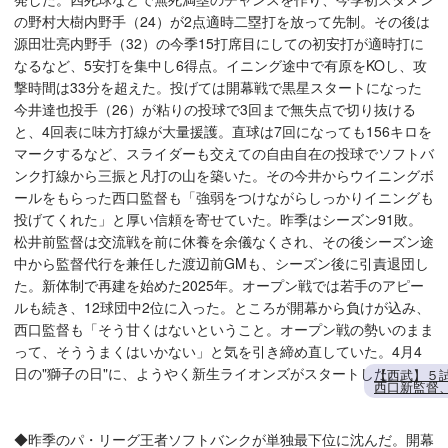
の野村大樹内野手（24）が2点適時二塁打を放って先制。その後は
源田壮亮内野手（32）の今季15打席目にしての初安打が適時打に
なるなど、5安打を集中し6得点。イニング途中で有原をKOし、攻
撃時間は33分を超えた。投げては開幕戦で黒星スタートになった
今井達也投手（26）が粘りの投球で3回まで無失点で切り抜ける
と、4回表に味方打線が大量援護。直球は7回になっても156キロを
マークするなど、スライダーも交えての自由自在の投球でソフトバ
ンク打線から三振と凡打の山を築いた。その今井からウイニングボ
ールをもらった西口監督も「強弱をつけながらしっかりイニングも
投げてくれた」と厚い信頼を寄せていた。昨季はシーズン91敗。
松井前監督は交流戦を前に休養を余儀なくされ、その後シーズン途
中から監督代行を兼任した渡辺前GMも、シーズン後に引責退団し
た。新体制で再建を始めた2025年。オープン戦では若手のアピー
ルも続き、12球団中2位に入った。ところが開幕から負けが込み、
西口監督も「そう甘くはないということ。オープン戦の勢いのまま
って、そううまくはいかない」と気を引き締め直していた。4月4
日の"獅子の日"に、ようやく新生ライオンズがスタートした。
【西武】５
西口新監督
◆昨季のパ・リーグ王者ソフトバンクが単独最下位に沈んだ。開幕