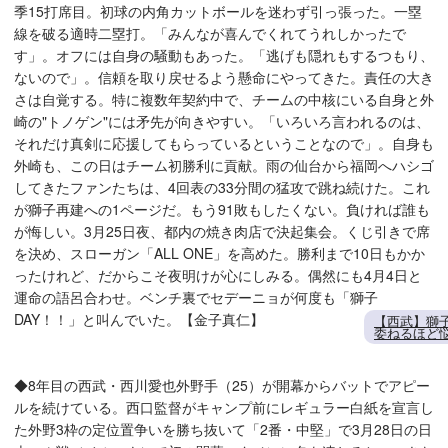
季15打席目。初球の内角カットボールを迷わず引っ張った。一塁
線を破る適時二塁打。「みんなが喜んでくれてうれしかったで
す」。オフには自身の騒動もあった。「逃げも隠れもするつもり、
ないので」。信頼を取り戻せるよう懸命にやってきた。責任の大き
さは自覚する。特に複数年契約中で、チームの中核にいる自身と外
崎の"トノゲン"には矛先が向きやすい。「いろいろ言われるのは、
それだけ真剣に応援してもらっているということなので」。自身も
外崎も、この日はチーム初勝利に貢献。雨の仙台から福岡へハシゴ
してきたファンたちは、4回表の33分間の猛攻で跳ね続けた。これ
が獅子再建への1ページだ。もう91敗もしたくない。負ければ誰も
が悔しい。3月25日夜、都内の焼き肉店で決起集会。くじ引きで席
を決め、スローガン「ALL ONE」を高めた。勝利まで10日もかか
ったけれど、だからこそ夜明けが心にしみる。偶然にも4月4日と
運命の語呂合わせ。ベンチ裏でセデーニョが何度も「獅子
DAY！！」と叫んでいた。【金子真仁】
【西武】獅
委ねるほど
◆8年目の西武・西川愛也外野手（25）が開幕からバットでアピー
ルを続けている。西口監督がキャンプ前にレギュラー白紙を宣言し
た外野3枠の定位置争いを勝ち抜いて「2番・中堅」で3月28日の日