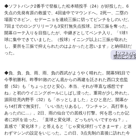
◆ソフトバンク2番手で登板した松本晴投手（24）が好投した。6
失点の先発有原の救援で、4回途中でマウンドへ。2死一、二塁の
場面でネビン、セデーニョを連続三振に切ってピンチをしのいだ。
7回までのロングリリーフも3安打無失点投球。計5三振を奪った。
開幕ローテ入りを目指したが、中継ぎとしてベンチ入り。「1球1
球に集中できていました。（投球）イニング以上に三振が取れた
し、要所を三振で抑えられたのはよかったと思います」と納得顔だ
った。
【ソフトバ
塁のピンチ
◆負、負、負、雨、雨、負の西武がようやく晴れた。開幕5戦目で
今季初勝利。昨季91敗のどん底からの再建を託された西口文也監
督（52）も「ちょっとひと安心。本当、それが率直な感想です
ね」と初のウイニングボールにしばし浸った。重荷が少し外れた。
源田壮亮内野手（32）も「ホッとしました」とひと息だ。開幕か
ら14打席で無安打。「いい当たりあるし、ワンチャン、高打率も
あったのに...」。2日、雨の仙台での居残り打撃。何を思ったか記
者に2択を迫った。「直球と変化球、どっちがいいですかね？」。
直感で「変化球？」と答えると「じゃ変化球打ってきまーす」と迷
わずマシンの設定をいじった。この日、3点先制の直後に訪れた今