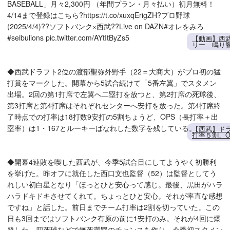
BASEBALL」月々2,300円 （年間プラン・月々払い）初月無料！
4/14まで登録はこちら?https://t.co/xuxqErigZH?プロ野球
(2025/4/4)??ソフトバンク×西武??Live on DAZN#オレをみろ
#seibulions pic.twitter.com/AYtItByZs5
【動画】西
リー 鳴り
◆西武ドラフト2位の渡部聖弥外野手（22＝大商大）がプロ初の猛
打賞をマークした。開幕から5試合続けて「5番左翼」でスタメン
出場。2回の第1打席で左翼へ二塁打を放つと、第2打席の死球後、
第3打席と第4打席はそれぞれセンターへ安打を放った。第4打席終
了時点での打率は18打数9安打の5割ちょうど、OPS（長打率＋出
塁率）は1・167とルーキーばなれした数字を残している。
【西武】ド
打率５割、O
◆開幕4連敗を喫した西武が、今季5試合目にしてようやく初勝利
を挙げた。昨オフに就任した西口文也監督（52）は監督としてう
れしい初白星となり「ほっとひと安心って感じ。最後、黒田がハラ
ハラドキドキさせてくれて。ちょっとひと安心。それが率直な感想
ですね」と話した。前日までチーム打率は2割を切っていた。この
日も3回まではソフトバンク有原の前に1安打のみ。それが4回に爆
発した。四死球などで無死満塁のチャンスを作り、今季初スタメン