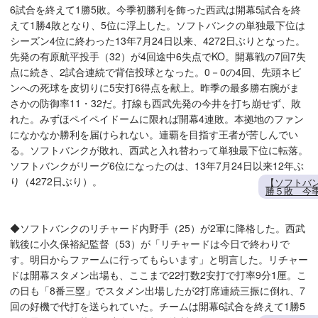
6試合を終えて1勝5敗。今季初勝利を飾った西武は開幕5試合を終
えて1勝4敗となり、5位に浮上した。ソフトバンクの単独最下位は
シーズン4位に終わった13年7月24日以来、4272日ぶりとなった。
先発の有原航平投手（32）が4回途中6失点でKO。開幕戦の7回7失
点に続き、2試合連続で背信投球となった。0－0の4回、先頭ネビ
ンへの死球を皮切りに5安打6得点を献上。昨季の最多勝右腕がま
さかの防御率11・32だ。打線も西武先発の今井を打ち崩せず、敗
れた。みずほペイペイドームに限れば開幕4連敗。本拠地のファン
になかなか勝利を届けられない。連覇を目指す王者が苦しんでい
る。ソフトバンクが敗れ、西武と入れ替わって単独最下位に転落。
ソフトバンクがリーグ6位になったのは、13年7月24日以来12年ぶ
り（4272日ぶり）。
【ソフトバン
勝５敗 今
◆ソフトバンクのリチャード内野手（25）が2軍に降格した。西武
戦後に小久保裕紀監督（53）が「リチャードは今日で終わりで
す。明日からファームに行ってもらいます」と明言した。リチャー
ドは開幕スタメン出場も、ここまで22打数2安打で打率9分1厘。こ
の日も「8番三塁」でスタメン出場したが2打席連続三振に倒れ、7
回の好機で代打を送られていた。チームは開幕6試合を終えて1勝5