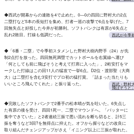
◆西武が開幕からの連敗を4で止めた。0―0の四回に野村大の2点
二塁打など5本の長短打を集め、打者一巡の攻撃で6点を挙げた。7
回無失点と好投した今井が初勝利。ソフトバンクは有原が6失点と
乱れ2敗目。打線も低調だった。
西武が今季
◆「6番・二塁」で今季初スタメンした野村大樹内野手（24）が先
制2点打を放った。四回無死満塁でカットボールを右翼線へ運び
「何としても前に飛ばそうと考えて打席に入った」。2桁安打をマ
ークした打線はこの回11人の猛攻で一挙6点。D2位・渡部聖（大商
大）は二塁打を含む3安打でプロ初の猛打賞。「詰まった当たりも
いいところ飛んでくれた」と振り返った。
西武・野村
飛ばそうと
◆完敗したソフトバンクで2番手の松本晴が気を吐いた。6失点し
た有原の後を受け、四回1死一、二塁でマウンドへ。「バッターに
集中できていた」と2者連続三振で悪い流れを断ち切ると、計5三
振を奪うなど3回?を無得点に抑えた。オフから握りなどの改良に
取り組んだチェンジアップがさえ「イニング以上に三振が取れた。