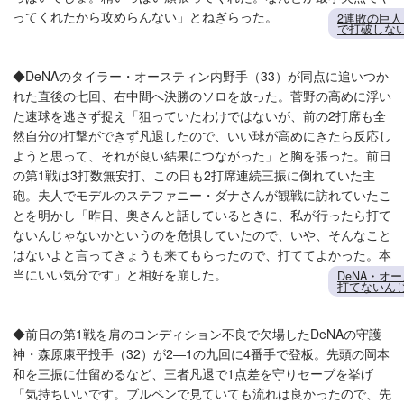
ってくれたから攻めらんない」とねぎらった。
2連敗の巨
で打破しな
◆DeNAのタイラー・オースティン内野手（33）が同点に追いつか
れた直後の七回、右中間へ決勝のソロを放った。菅野の高めに浮い
た速球を逃さず捉え「狙っていたわけではないが、前の2打席も全
然自分の打撃ができず凡退したので、いい球が高めにきたら反応し
ようと思って、それが良い結果につながった」と胸を張った。前日
の第1戦は3打数無安打、この日も2打席連続三振に倒れていた主
砲。夫人でモデルのステファニー・ダナさんが観戦に訪れていたこ
とを明かし「昨日、奥さんと話しているときに、私が行ったら打て
ないんじゃないかというのを危惧していたので、いや、そんなこと
はないよと言ってきょうも来てもらったので、打ててよかった。本
当にいい気分です」と相好を崩した。
DeNA・オ
打てないん
◆前日の第1戦を肩のコンディション不良で欠場したDeNAの守護
神・森原康平投手（32）が2―1の九回に4番手で登板。先頭の岡本
和を三振に仕留めるなど、三者凡退で1点差を守りセーブを挙げ
「気持ちいいです。ブルペンで見ていても流れは良かったので、先