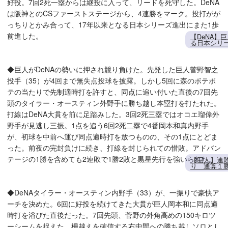
好投。7回2死一塁からは継投に入って、リードを死守した。DeNA
は阪神とのCSファーストステージから、4連勝をマーク。投打がが
っちりとかみ合って、17年以来となる日本シリーズ進出にまた1歩
前進した。
【DeNA】
る日本シリ
◆巨人がDeNAの勢いに押され競り負けた。先発した巨人菅野智之
投手（35）が4回まで無失点投球を披露。しかし5回に森のボテボ
テの当たりで先制適時打を許すと、同点に追い付いた直後の7回先
頭のタイラー・オースティン外野手に勝ち越し本塁打を打たれた。
打線はDeNA大貫を前に足踏みした。3回2死三塁ではオコエ瑠偉外
野手が見逃し三振。1点を追う6回2死二塁で4番岡本和真内野手
が、初球を中前へ運び同点適時打を放つものの、その1点にとどま
った。前夜の完封負けに続き、打線を封じられての惜敗。アドバン
テージの1勝を含めても2連敗で1勝2敗と黒星先行を強いられた。
【巨人】連敗
り 通算１
◆DeNAタイラー・オースティン内野手（33）が、一振りで豪快ア
ーチを決めた。6回に好投を続けてきた大貫が巨人岡本和に同点適
時打を浴びた直後だった。7回先頭、菅野の外角高めの150キロツ
ーシームを捉えた。柵越えを確信する右中間への勝ち越しソロとし