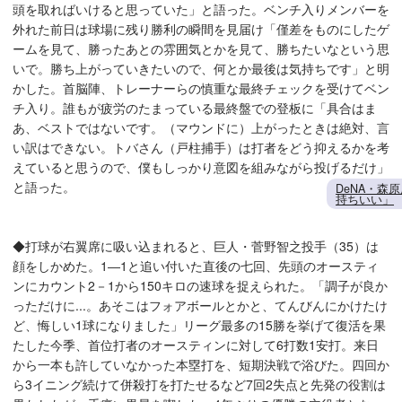
頭を取ればいけると思っていた」と語った。ベンチ入りメンバーを
外れた前日は球場に残り勝利の瞬間を見届け「僅差をものにしたゲ
ームを見て、勝ったあとの雰囲気とかを見て、勝ちたいなという思
いで。勝ち上がっていきたいので、何とか最後は気持ちです」と明
かした。首脳陣、トレーナーらの慎重な最終チェックを受けてベン
チ入り。誰もが疲労のたまっている最終盤での登板に「具合はま
あ、ベストではないです。（マウンドに）上がったときは絶対、言
い訳はできない。トバさん（戸柱捕手）は打者をどう抑えるかを考
えていると思うので、僕もしっかり意図を組みながら投げるだけ」
と語った。
DeNA・森
持ちいい」
◆打球が右翼席に吸い込まれると、巨人・菅野智之投手（35）は
顔をしかめた。1―1と追い付いた直後の七回、先頭のオースティ
ンにカウント2－1から150キロの速球を捉えられた。「調子が良か
っただけに...。あそこはフォアボールとかと、てんびんにかけたけ
ど、悔しい1球になりました」リーグ最多の15勝を挙げて復活を果
たした今季、首位打者のオースティンに対して6打数1安打。来日
から一本も許していなかった本塁打を、短期決戦で浴びた。四回か
ら3イニング続けて併殺打を打たせるなど7回2失点と先発の役割は