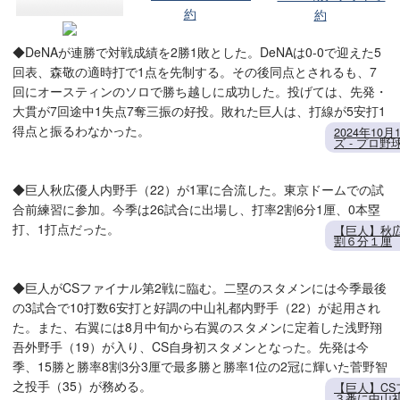
約
約
◆DeNAが連勝で対戦成績を2勝1敗とした。DeNAは0-0で迎えた5
回表、森敬の適時打で1点を先制する。その後同点とされるも、7
回にオースティンのソロで勝ち越しに成功した。投げては、先発・
大貫が7回途中1失点7奪三振の好投。敗れた巨人は、打線が5安打1
得点と振るわなかった。
2024年10
ズ - プロ野
◆巨人秋広優人内野手（22）が1軍に合流した。東京ドームでの試
合前練習に参加。今季は26試合に出場し、打率2割6分1厘、0本塁
打、1打点だった。
【巨人】秋
割６分１厘
◆巨人がCSファイナル第2戦に臨む。二塁のスタメンには今季最後
の3試合で10打数6安打と好調の中山礼都内野手（22）が起用され
た。また、右翼には8月中旬から右翼のスタメンに定着した浅野翔
吾外野手（19）が入り、CS自身初スタメンとなった。先発は今
季、15勝と勝率8割3分3厘で最多勝と勝率1位の2冠に輝いた菅野智
之投手（35）が務める。
【巨人】C
３番に中山