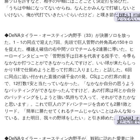
勝ソロを許すなど、相手の中軸にはことごとく決定打を浴びた。
「うちは中軸になってないからね。なんとかみんなで打破しないと
いけない。俺が代打でいきたいぐらいだけど」と嘆き節だった。
【巨人】打
なってない
◆DeNAタイラー・オースティン内野手（33）が決勝ソロを放っ
た。1－1の同点で迎えた7回、先頭で巨人菅野の外角高め150キロ
を捉えた。柵越え確信の右中間ソロでチームを2連勝に導いた。ヒ
ーローインタビューで「菅野投手は日本を代表する投手で、今季も
なかなか打つことができなかったんですけど、いい球が来たらしっ
かり1球で仕留めようと思って打席に入りました」と話した。6回
に同点に追い付かれた直後の値千金の1発。CSはこの打席の前ま
で、12打数1安と当たっていなかった。「なかなか自分の思うよう
なバッティングができなかったんですけど、あの打席は何とか自分
のバッティングをしようと強い気持ちで入って、それができたかな
と思います」。これで巨人のアドバンテージを含めても2勝1敗と
リード。「簡単に勝たせてくれるチームじゃないことはみんな知っ
ている。また明日、我々の野球をしたい」と引き締めた。
【DeNA】
来たら1球
◆DeNAタイラー・オースティン内野手が、観戦に訪れた愛妻に決