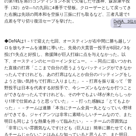
の第1戦を肩のコンディション不良で欠場した守護神、森原康平投
手（32）が2―1の九回に4番手で登板。クローザーとして戻ってき
た右腕は先頭の岡本和を空振り三振に打ち取るなど、三者凡退で1
点差を守り切り復活セーブを挙げた。
DeNA、3
ーブ
◆DeNAは1－1で迎えた七回、オースティンが右中間に勝ち越しソ
ロを放ちチームを連勝に導いた。先発の大貫晋一投手が6回2／3を
投げ1失点と好投し、救援陣が巨人打線に点を与えなかった。以
下、オースティンのヒーローインタビュー。－－同点に追いつかれ
た直後の打席「ここまで自分の思うようなバッティングができなか
ったんですけれども、あの打席はなんとか自分のバッティングをし
ようと強い気持ちで打席に入りました」－－打席を振り返って「菅
野投手は日本を代表する好投手で、今シーズンもなかなか打つこと
ができなかったんですけれども、その中でもよい球が来たらしっか
り1球で仕留めようと思っていた」－－打った感触は「とてもよか
った」－－チームは連勝「本当にチーム全員一丸となっていい野球
ができてる。ジャイアンツは非常に素晴らしいチームなので、また
明日も同じような熱量を持って臨みたい」－－チームの雰囲気は
「非常にいい雰囲気なんですけども（巨人は）簡単に勝たせてくれ
るチームじゃないことはみんな知っていると思うんで、また明日、