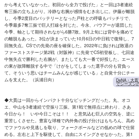
から考えていなかった。初回から全力で投げた」と一回は3者連続
奪三振の立ち上がり。冷静な右腕が感情をむき出しに。伊藤が離脱
し、今季2度目のバッテリーとなった戸柱との呼吸もバッチリで、
今季最多7奪三振で巨人打線を封じた。今永、バウアーが退団した
今季、軸として期待されながら6勝7敗。9月上旬には背中を痛めて
の離脱もあった。3位が決まっていた10月6日の中日戦で復帰し、7
回無失点。CSでの先発の座を確保した。2022年に負ければ敗退の
ファーストステージ第2戦（対阪神）に先発でCS初登板し、七回途
中無失点で勝利した右腕が、またしても大一番で好投した。エース
の東が故障離脱する中で「けがをしてしまった選手の分も背負っ
て。そういう思いはチームみんなが感じている」と自覚十分にチー
ムを支えた。（浜浦日向）
DeNA・大
でシーズン
◆大貫は一回からインパクト十分なピッチングだった。丸、オコ
エ、中山を3者連続で空振り三振。第1戦で無得点に終わり、さあ
今日から！ いや今日こそは！！ と意気込む巨人の空気を、逆に
重苦しくさせた。豊富な球種で内外角の投げ分けはもちろん、高め
でファウルや見逃しを取り、フォークボールなどの低めの球で仕留
める。左右と上下を駆使して、自由にスイングさせなかった。第1