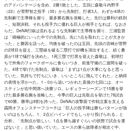
のアドバンテージを含め、2勝1敗とした。五回に森敬斗内野手
（22）が菅野智之投手（35）から先制打。打者3人、わずか4球の
先制劇で主導権を握り、最多勝右腕を攻略した。先行は勝利の鉄則
－。短期決戦、それも投手力に優れる巨人が相手となれば、なおさ
らだ。DeNA打線は流れるような先制劇で主導権を握り、三浦監督
は「積極的にいった中での先制点。先に1点を取れたことが大きか
った」と勝因を語った。均衡を破ったのは五回。先頭の宮崎が菅野
の2球目を捉え、三塁線を破る二塁打で好機を演出すると、続く桑
原が1球で犠打を決めた。1死三塁で打席を迎えた森敬は、初球打
ちで外角のフォークボールに食らいつき、前進守備の二遊間を破っ
た。4球で挙げた先制点。森敬は「まずは1点が大事になると思っ
ていた。気持ちで打ちにいき、いいところに飛んでくれた」と納得
の表情を浮かべた。1－0から追いつかれた直後の七回には、オー
スティンが右中間席へ決勝ソロ。レギュラーシーズンで15勝を挙
げた最多勝右腕を攻略した。今季の巨人は先取点を挙げた78試合
で60勝。勝率は8割を誇った。DeNAの攻撃面で作戦立案を支える
靍岡オフェンスチーフコーチは「巨人の投手陣は勝ちパターンが強
いのはもちろん、1、2点ビハインドでもしっかり投げられる」と
分析。「先制点が欲しい。1点を勝ち越すぐらいの状態で試合を運
ばないと」と思い描いていた。エースの東ら故障者が相次ぐ中、