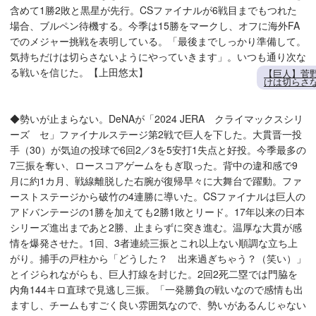
含めて1勝2敗と黒星が先行。CSファイナルが6戦目までもつれた
場合、ブルペン待機する。今季は15勝をマークし、オフに海外FA
でのメジャー挑戦を表明している。「最後までしっかり準備して。
気持ちだけは切らさないようにやっていきます」。いつも通り次な
る戦いを信じた。【上田悠太】
【巨人】菅
けは切らさ
◆勢いが止まらない。DeNAが「2024 JERA クライマックスシリ
ーズ セ」ファイナルステージ第2戦で巨人を下した。大貫晋一投
手（30）が気迫の投球で6回2／3を5安打1失点と好投。今季最多の
7三振を奪い、ロースコアゲームをもぎ取った。背中の違和感で9
月に約1カ月、戦線離脱した右腕が復帰早々に大舞台で躍動。ファ
ーストステージから破竹の4連勝に導いた。CSファイナルは巨人の
アドバンテージの1勝を加えても2勝1敗とリード。17年以来の日本
シリーズ進出まであと2勝、止まらずに突き進む。温厚な大貫が感
情を爆発させた。1回、3者連続三振とこれ以上ない順調な立ち上
がり。捕手の戸柱から「どうした？ 出来過ぎちゃう？（笑い）」
とイジられながらも、巨人打線を封じた。2回2死二塁では門脇を
内角144キロ直球で見逃し三振。「一発勝負の戦いなので感情も出
ますし、チームもすごく良い雰囲気なので、勢いがあるんじゃない