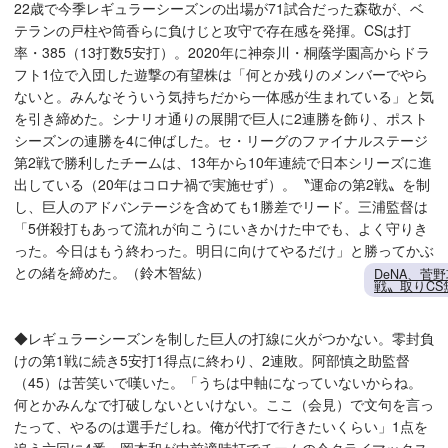
22歳で今季レギュラーシーズンの出場が71試合だった森敬が、ベ
テランの戸柱や筒香らに負けじと攻守で存在感を発揮。CSは打
率・385（13打数5安打）。2020年に神奈川・桐蔭学園高からドラ
フト1位で入団した遊撃の有望株は「何とか残りのメンバーでやら
ないと。みんなそういう気持ちだから一体感が生まれている」と気
を引き締めた。シナリオ通りの展開で巨人に2連勝を飾り、ポスト
シーズンの連勝を4に伸ばした。セ・リーグのファイナルステージ
第2戦で勝利したチームは、13年から10年連続で日本シリーズに進
出している（20年はコロナ禍で実施せず）。〝運命の第2戦〟を制
し、巨人のアドバンテージを含めても1勝差でリード。三浦監督は
「5併殺打もあって流れが向こうにいきかけた中でも、よく守りき
った。今日はもう終わった。明日に向けてやるだけ」と勝ってかぶ
との緒を締めた。（鈴木智紘）
DeNA、菅
戦〟取りCS
◆レギュラーシーズンを制した巨人の打線に火がつかない。零封負
けの第1戦に続き5安打1得点に終わり、2連敗。阿部慎之助監督
（45）は苦笑いで嘆いた。「うちは中軸になっていないからね。
何とかみんなで打破しないといけない。ここ（会見）で文句を言っ
たって、やるのは選手だしね。俺が代打で行きたいくらい」1点を