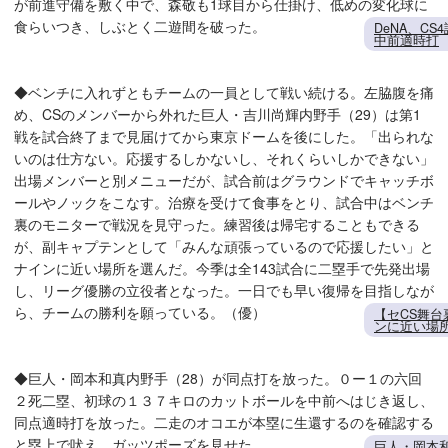
が前進守備を敷く中で、森敬も1球目から仕掛け、低めの変化球に
食らいつき、しぶとく二遊間を破った。
DeNA、C
中前適時打
◆ベンチに入れずともチームの一員として戦い続ける。左脇腹を痛
め、CSのメンバーから外れた巨人・吉川尚輝内野手（29）は第1
戦を試合終了まで見届けてから東京ドームを後にした。「出られな
いのは仕方ない。応援するしかないし、それくらいしかできない」
出場メンバーと別メニューだが、試合前はグラウンドでキャッチボ
ールやノックをこなす。治療を受けて食事をとり、試合中はベンチ
裏のモニターで戦況を見守った。練習後は帰宅することもできる
が、副キャプテンとして「みんな頑張っているので応援したい」と
ナインに近い場所を選んだ。今季は全143試合に二塁手で先発出場
し、リーグ優勝の立役者となった。一日でも早い復帰を目指しなが
ら、チームの勝利を願っている。（優）
【セCS舞
ンに近い場
◆巨人・岡本和真内野手（28）が同点打を放った。０ー１の六回
２死二塁、初球の１３７キロのカットボールを中前へはじき返し、
同点適時打を放った。二走のオコエが本塁に生還するのを確認する
と塁上で吠え、ガッツポーズを見せた。
巨人・岡本