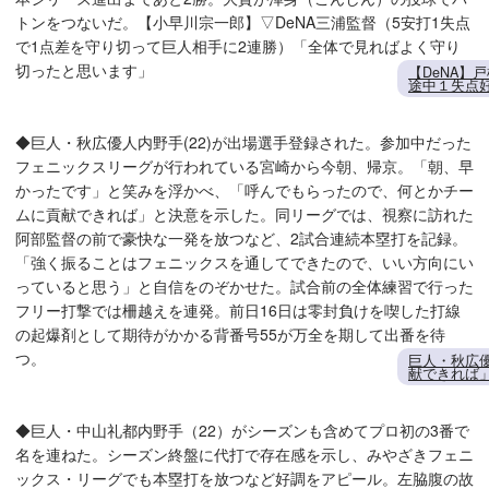
トンをつないだ。【小早川宗一郎】▽DeNA三浦監督（5安打1失点
で1点差を守り切って巨人相手に2連勝）「全体で見ればよく守り
切ったと思います」
【DeNA】
途中１失点
◆巨人・秋広優人内野手(22)が出場選手登録された。参加中だった
フェニックスリーグが行われている宮崎から今朝、帰京。「朝、早
かったです」と笑みを浮かべ、「呼んでもらったので、何とかチー
ムに貢献できれば」と決意を示した。同リーグでは、視察に訪れた
阿部監督の前で豪快な一発を放つなど、2試合連続本塁打を記録。
「強く振ることはフェニックスを通してできたので、いい方向にい
っていると思う」と自信をのぞかせた。試合前の全体練習で行った
フリー打撃では柵越えを連発。前日16日は零封負けを喫した打線
の起爆剤として期待がかかる背番号55が万全を期して出番を待
つ。
巨人・秋広
献できれば
◆巨人・中山礼都内野手（22）がシーズンも含めてプロ初の3番で
名を連ねた。シーズン終盤に代打で存在感を示し、みやざきフェニ
ックス・リーグでも本塁打を放つなど好調をアピール。左脇腹の故