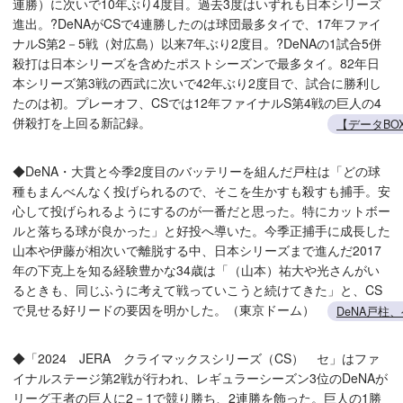
連勝）に次いで10年ぶり4度目。過去3度はいずれも日本シリーズ
進出。?DeNAがCSで4連勝したのは球団最多タイで、17年ファイ
ナルS第2－5戦（対広島）以来7年ぶり2度目。?DeNAの1試合5併
殺打は日本シリーズを含めたポストシーズンで最多タイ。82年日
本シリーズ第3戦の西武に次いで42年ぶり2度目で、試合に勝利し
たのは初。プレーオフ、CSでは12年ファイナルS第4戦の巨人の4
併殺打を上回る新記録。
【データBO
◆DeNA・大貫と今季2度目のバッテリーを組んだ戸柱は「どの球
種もまんべんなく投げられるので、そこを生かすも殺すも捕手。安
心して投げられるようにするのが一番だと思った。特にカットボー
ルと落ちる球が良かった」と好投へ導いた。今季正捕手に成長した
山本や伊藤が相次いで離脱する中、日本シリーズまで進んだ2017
年の下克上を知る経験豊かな34歳は「（山本）祐大や光さんがい
るときも、同じふうに考えて戦っていこうと続けてきた」と、CS
で見せる好リードの要因を明かした。（東京ドーム）
DeNA戸柱
◆「2024 JERA クライマックスシリーズ（CS） セ」はファ
イナルステージ第2戦が行われ、レギュラーシーズン3位のDeNAが
リーグ王者の巨人に2－1で競り勝ち、2連勝を飾った。巨人の1勝