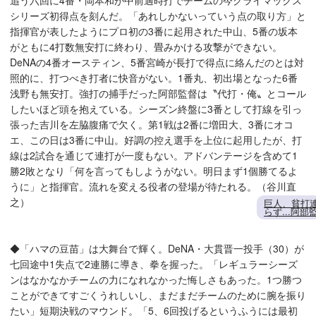
追う六回に4番・岡本和が中前適時打でチームの今クライマックス
シリーズ初得点を刻んだ。「あれしかないっていう点の取り方」と
指揮官が表したようにプロ初の3番に起用された中山、5番の坂本
がともに4打数無安打に終わり、畳みかける攻撃ができない。
DeNAの4番オースティン、5番宮崎が長打で得点に絡んだのとは対
照的に、打つべき打者に快音がない。1番丸、初出場となった6番
浅野も無安打。強打の捕手だった阿部監督は〝代打・俺〟とコール
したいほど頭を抱えている。シーズン終盤に3番として打線を引っ
張った吉川を左脇腹痛で欠く。第1戦は2番に増田大、3番にオコ
エ、この日は3番に中山。好調の控え選手を上位に起用したが、打
線は2試合を通じて連打が一度もない。アドバンテージを含めて1
勝2敗となり「何を言ってもしようがない。明日まず1個勝てるよ
うに」と指揮官。流れを変える役者の登場が待たれる。（谷川直
之）
巨人、貧打
らず...阿
◆「ハマの豆苗」は大舞台で輝く。DeNA・大貫晋一投手（30）が
七回途中1失点で2連勝に導き、拳を握った。「レギュラーシーズ
ンはなかなかチームの力になれなかった悔しさもあった。1つ勝つ
ことができてすごくうれしいし、まだまだチームのために腕を振り
たい」短期決戦のマウンド。「5、6回投げるというふうには最初