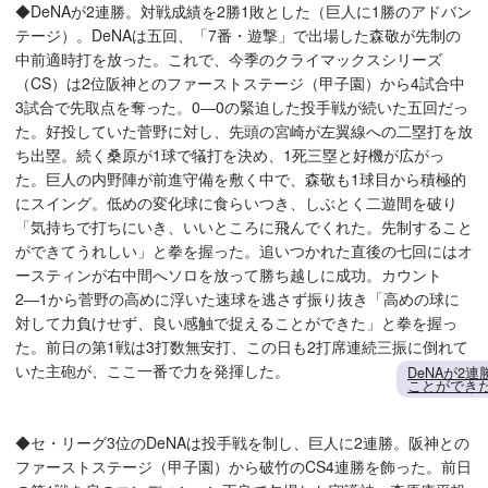
◆DeNAが2連勝。対戦成績を2勝1敗とした（巨人に1勝のアドバン
テージ）。DeNAは五回、「7番・遊撃」で出場した森敬が先制の
中前適時打を放った。これで、今季のクライマックスシリーズ
（CS）は2位阪神とのファーストステージ（甲子園）から4試合中
3試合で先取点を奪った。0―0の緊迫した投手戦が続いた五回だっ
た。好投していた菅野に対し、先頭の宮崎が左翼線への二塁打を放
ち出塁。続く桑原が1球で犠打を決め、1死三塁と好機が広がっ
た。巨人の内野陣が前進守備を敷く中で、森敬も1球目から積極的
にスイング。低めの変化球に食らいつき、しぶとく二遊間を破り
「気持ちで打ちにいき、いいところに飛んでくれた。先制すること
ができてうれしい」と拳を握った。追いつかれた直後の七回にはオ
ースティンが右中間へソロを放って勝ち越しに成功。カウント
2―1から菅野の高めに浮いた速球を逃さず振り抜き「高めの球に
対して力負けせず、良い感触で捉えることができた」と拳を握っ
た。前日の第1戦は3打数無安打、この日も2打席連続三振に倒れて
いた主砲が、ここ一番で力を発揮した。
DeNAが2
ことができ
◆セ・リーグ3位のDeNAは投手戦を制し、巨人に2連勝。阪神との
ファーストステージ（甲子園）から破竹のCS4連勝を飾った。前日