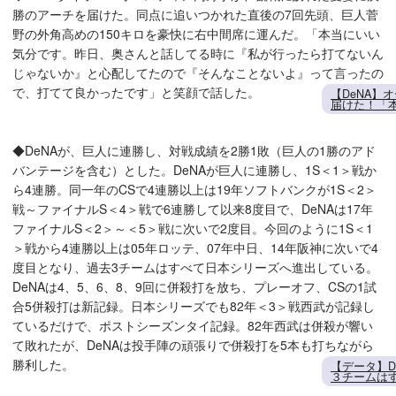
勝のアーチを届けた。同点に追いつかれた直後の7回先頭、巨人菅
野の外角高めの150キロを豪快に右中間席に運んだ。「本当にいい
気分です。昨日、奥さんと話してる時に『私が行ったら打てないん
じゃないか』と心配してたので『そんなことないよ』って言ったの
で、打てて良かったです」と笑顔で話した。
【DeNA】
届けた！「
◆DeNAが、巨人に連勝し、対戦成績を2勝1敗（巨人の1勝のアド
バンテージを含む）とした。DeNAが巨人に連勝し、1S＜1＞戦か
ら4連勝。同一年のCSで4連勝以上は19年ソフトバンクが1S＜2＞
戦～ファイナルS＜4＞戦で6連勝して以来8度目で、DeNAは17年
ファイナルS＜2＞～＜5＞戦に次いで2度目。今回のように1S＜1
＞戦から4連勝以上は05年ロッテ、07年中日、14年阪神に次いで4
度目となり、過去3チームはすべて日本シリーズへ進出している。
DeNAは4、5、6、8、9回に併殺打を放ち、プレーオフ、CSの1試
合5併殺打は新記録。日本シリーズでも82年＜3＞戦西武が記録し
ているだけで、ポストシーズンタイ記録。82年西武は併殺が響い
て敗れたが、DeNAは投手陣の頑張りで併殺打を5本も打ちながら
勝利した。
【データ】D
３チームは