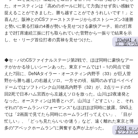
た。オースティンは「高めのボールに対して力負けせず良い感触で
捉えることができました。勝ち越すことができうれしいです！」と
喜んだ。阪神とのCSファーストステージからポストシーズン3連勝
と勢いに乗る打線の4番が勢いを見せつける豪快アーチ。前の打席
まで2打席連続三振に打ち取られていた菅野から一振りで結果を示
し、セ・リーグ首位打者の貫禄を見せつけた。
【DeNA】
ロ、追いつ
◆セ・パのCSファイナルステージ第2戦で、ほぼ同時に豪快なアー
チがかかる珍しいシーンあった。東京ドームでは1－1の同点で迎
えた7回に、DeNAタイラー・オースティン内野手（33）が巨人菅
野から勝ち越しの右越えソロ。一方その頃、福岡のみずほペイペイ
ドームではソフトバンク山川穂高内野手（32）が、2点リードの5
回2死で日本ハム宮西から左越えソロを放った。山川は2夜連発と
なった。オースティンは筒香とハグ。山川は「どすこい」と、それ
ぞれの"ホームランパフォーマンス"もほぼほぼ同時に披露。SNS上
では「2画面で見てたら同時にホームラン打ってえぐい」、「目が
忙しい」、「どっち見たらいいか迷う」など、遠く離れた東京と博
多の"アベックホームラン"に興奮する声が上がった。
【CS】セ・
＆ソフトバ