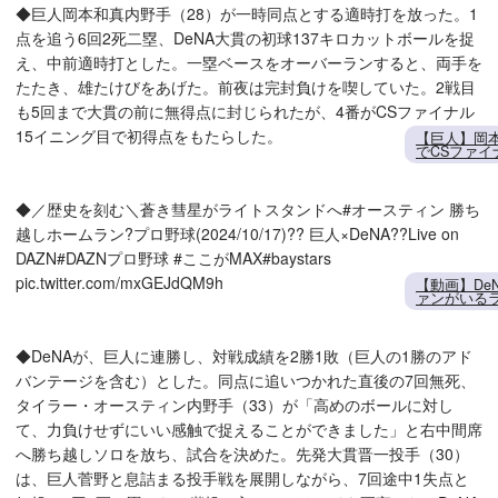
◆巨人岡本和真内野手（28）が一時同点とする適時打を放った。1
点を追う6回2死二塁、DeNA大貫の初球137キロカットボールを捉
え、中前適時打とした。一塁ベースをオーバーランすると、両手を
たたき、雄たけびをあげた。前夜は完封負けを喫していた。2戦目
も5回まで大貫の前に無得点に封じられたが、4番がCSファイナル
15イニング目で初得点をもたらした。
【巨人】岡
でCSファイ
◆／歴史を刻む＼蒼き彗星がライトスタンドへ#オースティン 勝ち
越しホームラン?プロ野球(2024/10/17)?? 巨人×DeNA??Live on
DAZN#DAZNプロ野球 #ここがMAX#baystars
pic.twitter.com/mxGEJdQM9h
【動画】De
ァンがいる
◆DeNAが、巨人に連勝し、対戦成績を2勝1敗（巨人の1勝のアド
バンテージを含む）とした。同点に追いつかれた直後の7回無死、
タイラー・オースティン内野手（33）が「高めのボールに対し
て、力負けせずにいい感触で捉えることができました」と右中間席
へ勝ち越しソロを放ち、試合を決めた。先発大貫晋一投手（30）
は、巨人菅野と息詰まる投手戦を展開しながら、7回途中1失点と