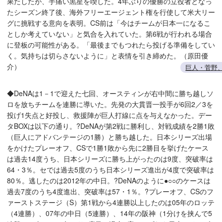
果たしたが、手痛い黒星を喫した。4年ぶりの優勝の立役者となっ
たシーズン終了後、海外フリーエージェント権を行使して米大リー
グに挑戦する意向を表明。CS前は「今はチームが日本一になるこ
としか考えていない」と気合を入れていた。第6戦が行われる場合
に登板の可能性がある。「最後までもつれたら投げる準備をしてい
く。気持ちは切らさないように」と表情を引き締めた。（原田優
介）
巨人・菅野、
◆DeNAは1－1で迎えた七回、オースティンが右中間に勝ち越しソ
ロを放ちチームを連勝に導いた。先発の大貫晋一投手が6回2／3を
投げ1失点と好投し、救援陣が巨人打線に点を与えなかった。デー
タBOXは以下の通り。?DeNAが第2戦に勝利し、対戦成績を2勝1敗
（巨人にアドバンテージの1勝）と勝ち越した。日本シリーズ出場
をかけたプレーオフ、CSで1勝1敗から先に2勝目を挙げたケース
は過去14度うち、日本シリーズに勝ち上がったのは9度、突破率は
64・3％。セでは過去5度のうち日本シリーズ進出が4度で突破率は
80％。逃したのは2012年の中日。?DeNAのように●○○のケースは
過去7度のうち4度進出、突破率は57・1％。?プレーオフ、CSのフ
ァーストステージ（S）第1戦から4連勝以上したのは05年のロッテ
（4連勝）、07年の中日（5連勝）、14年の阪神（1分けを挟んで5