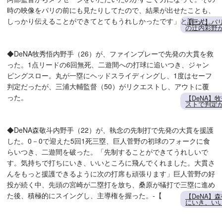
時の映像をパリの前にも見たりしてたので、結果が出せたことも、
しっかり伝えることができてとてもうれしかったです」と語った。
【巨人】パ
の辻内彩野
◆DeNA牧秀悟内野手（26）が、ファインプレーで先発の大貫を救
った。1点リードの6回無死、二遊間への打球に追いつき、ジャン
ピングスロー。丸が一塁にヘッドスライディングし、1度はセーフ
判定だったが、三浦大輔監督（50）がリクエストし、アウトに覆
った。
【DeNA】
ストで判定
◆DeNA森敬斗内野手（22）が、執念の先制打で先発の大貫を援護
した。0－0で迎えた5回1死三塁、巨人菅野の初球のフォークに食
らいつき、二遊間を破った。「先制することができてうれしいで
す。気持ちで打ちにいき、いいところに飛んでくれました。大貫さ
んをもっと援護できるように次の打席も頑張ります」巨人菅野の好
投が続く中、先頭の宮崎が二塁打を放ち、桑原が犠打で三塁に進め
た後、積極的にスイングし、主導権を握った。-【
【DeNA】
にいき、い