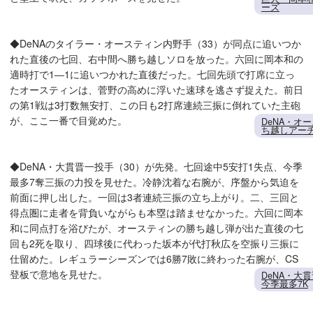
ーズ
◆DeNAのタイラー・オースティン内野手（33）が同点に追いつか
れた直後の七回、右中間へ勝ち越しソロを放った。六回に岡本和の
適時打で1―1に追いつかれた直後だった。七回先頭で打席に立っ
たオースティンは、菅野の高めに浮いた速球を逃さず捉えた。前日
の第1戦は3打数無安打、この日も2打席連続三振に倒れていた主砲
が、ここ一番で目覚めた。
DeNA・オ
ち越しアー
◆DeNA・大貫晋一投手（30）が先発。七回途中5安打1失点、今季
最多7奪三振の力投を見せた。冷静沈着な右腕が、序盤から気迫を
前面に押し出した。一回は3者連続三振の立ち上がり。二、三回と
得点圏に走者を背負いながらも本塁は踏ませなかった。六回に岡本
和に同点打を浴びたが、オースティンの勝ち越し弾が出た直後の七
回も2死を取り、四球後に代わった坂本が代打秋広を空振り三振に
仕留めた。レギュラーシーズンでは6勝7敗に終わった右腕が、CS
登板で意地を見せた。
DeNA・大
今季最多7K