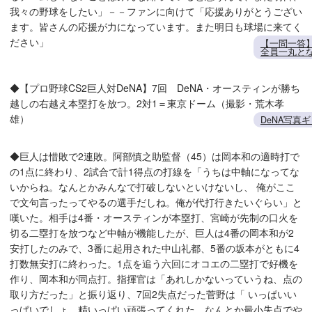
我々の野球をしたい」－－ファンに向けて「応援ありがとうござい
ます。皆さんの応援が力になっています。また明日も球場に来てく
ださい」
【一問一答】
全員一丸と
◆【プロ野球CS2巨人対DeNA】7回 DeNA・オースティンが勝ち
越しの右越え本塁打を放つ。2対1＝東京ドーム（撮影・荒木孝
雄）
DeNA写真ギ
◆巨人は惜敗で2連敗。阿部慎之助監督（45）は岡本和の適時打で
の1点に終わり、2試合で計1得点の打線を「うちは中軸になってな
いからね。なんとかみんなで打破しないといけないし、 俺がここ
で文句言ったってやるの選手だしね。俺が代打行きたいぐらい」と
嘆いた。相手は4番・オースティンが本塁打、宮崎が先制の口火を
切る二塁打を放つなど中軸が機能したが、巨人は4番の岡本和が2
安打したのみで、3番に起用された中山礼都、5番の坂本がともに4
打数無安打に終わった。1点を追う六回にオコエの二塁打で好機を
作り、岡本和が同点打。指揮官は「あれしかないっていうね、点の
取り方だった」と振り返り、7回2失点だった菅野は「 いっぱいい
っぱいでしょ。精いっぱい頑張ってくれた。なんとか最小失点でや