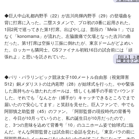
◆巨人中山礼都内野手（22）が吉川尚輝内野手（29）の登場曲を
背に打席に入った。二塁スタメンで、プロ初の3番に起用された。
1回2死で巡ってきた第1打席。出ばやしは、普段の「Mela！」では
なく「konomama」が流れた。左脇腹痛で欠場となった吉川の曲
だった。第1打席は空振り三振に倒れたが、東京ドームがどよめい
た。ロッカーも隣同士。CSファイナル初戦16日の試合前には「頑
張れよ」と思いを託されていた。
【巨人】３
に東京Ｄど
◆パリ・パラリンピック競泳女子100メートル自由形（視覚障害
S12）銅メダリストの辻内彩野（28）が始球式を行った。やや緊張
した面持ちから放たれたボールは、惜しくも捕手の手前でバウンド
した。それでも「なんとか（捕手が）キャッチできるところでまで
届いたので安心してます」と笑顔を見せた。巨人ファンで、中でも
阿部慎之助監督（45）のファン。「阿部監督の現役時代の背番号
と、今日が10月っていうのと、私の誕生日が10月だったので」
と、3つの意味を込めて背番号「10」のユニホーム姿で始球式に臨
んだ。そんな阿部監督とは試合前に会話を交わし「東京パラの前に
阿部監督からメッセージをいただいたのがすごく力になって。その