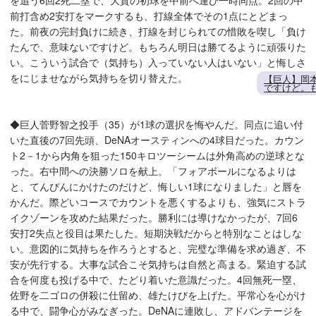
を追う6回2死二塁で、大貫の初球を中前へ運び一時同点。2回の中
前打含め2安打をマークするも、打線全体でその1点にとどまっ
た。前夜の完封負けに続き、打線を封じられての惜敗を喫し「負け
たんで、意味ないですけど。もちろん明日は勝てるように頑張りた
い。こういう試合で（気持ち）入っていない人はいない」と悔しさ
をにじませながら気持ちを切り替えた。
【巨人】岡
ですけど。
◆巨人菅野智之投手（35）が1球の選択を悔やんだ。同点に追い付
いた直後の7回先頭、DeNAオースティンへの4球目だった。カウン
ト2－1から内角を狙った150キロツーシームは外角高めの逆球とな
った。右中間への決勝ソロを献上。「フォアボールになるよりは
と、てんびんにかけたのだけど、悔しい1球になりました」と唇を
かんだ。際どいコースでカウントを悪くするよりも、強気にストラ
イクゾーンを攻めた結果だった。勝利には導けなかったが、7回6
安打2失点と役目は果たした。短期決戦だからと特別なことはしな
い。意図的に気持ちを作ろうとすると、完璧な準備を求め過ぎ、不
安が先行する。大事な試合こそ気持ちは自然と高まる。緊迫する試
合を何度も投げる中で、たどり着いた意識だった。4回無死一塁、
佐野を二ゴロの併殺に仕留め、雄たけびを上げた。平常心を心がけ
る中で、闘争心がみなぎった。DeNAに連敗し、アドバンテージを