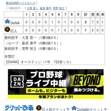
横浜DeNAベイスターズ
】
勝敗投手
：【
大貫 晋一
,
森原 康平
,
菅野 智之
】
1
2
3
4
5
6
7
8
9
計
安
失
本
0
0
0
0
1
0
1
0
0
2
7
0
1
DeNA
0
0
0
0
0
1
0
0
0
1
5
0
0
巨人
勝利投手：大貫 晋一（1勝0敗0Ｓ）
（セーブ：森原 康平（0勝0敗1Ｓ））
敗戦投手：菅野 智之（0勝1敗0Ｓ）
本塁打
【DeNA】オースティン（1号・7回表ソロ）
巨人戦チケット予
DeNA戦チケット予