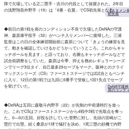
障で欠場している正二塁手・吉川の代役として抜擢された。2年目
の浅野翔吾外野手（19）は「6番・右翼」でCS初先発となる。
【スタメン
初先発
◆前日の第1戦を肩のコンディション不良で欠場したDeNAの守護
神、森原康平投手（32）がベンチ入りメンバーに復帰した。三浦
監督はこの日の全体練習開始前に森原について「きょうの練習を見
て。動きを確認していけるかどうかっていうところ。これからキャ
ッチボールを見ます」と語っており、右腕もキャッチボールなどで
試合前調整をしていた。森原は今季、抑えを務めレギュラーシーズ
ンでリーグ3位タイ、自己最多29セーブをマーク。阪神とのクライ
マックスシリーズ（CS）ファーストステージでは2試合ともベンチ
に入り、12日の第1戦では九回に6番手で登板し1回1失点でセーブ
を挙げていた。
DeNA守護
肩のコンデ
◆DeNAは五回に森敬斗内野手（22）が先制の中前適時打を放っ
た。これでCSはファーストステージから4戦中3戦で先取点を奪っ
た。0―0の五回。好投を許していた菅野に対し、先頭の宮崎が二
塁打で出塁。続く桑原が1球で犠打を決め、1死三塁の好機で内野