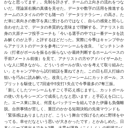
かなと思ってます」。先制を許さず、チームの上向きの流れをつな
いだ。理論派右腕の真価を見せた。データや数字の活用を推進する
チームのスタイルの中でも随一の「データリテラシー」の高さ。た
だ単に表向きの数字を真に受けるのではなく、自らの感覚と照らし
合わせた上で、データの本質的な意味まで理解する。アナリスト出
身の大原チーフ投手コーチも「今いる選手の中では一番データを読
み解くのが上手」と評するほどだった。実際に今季はキャンプ中か
らアナリストのデータを参考にツーシームを改良。「ピッチトンネ
ル（打者がボールを振るか振らないか最終判断するホームベースの
手前7メートル前後）を見て、アナリストの方やアドバイザーみた
いな人に聞きながら、どういうボールが良いかを考えて取り組みた
い」とキャンプ中から試行錯誤を重ねてきた。この日も巨人打線の
狙いを巧みに読み解いた。改良したツーシームにカットボール、ス
プリットを駆使して7回途中5安打1失点で今季最多の7奪三振。
「新しくしたツーシームもすごく手応え感じますし、カットボール
の使い方も今シーズンで成長したなと思います」と手応えを口にし
た。エース東に加え、何度もバッテリーを組んできた伊藤も負傷離
脱。台所事情が苦しく、重圧のかかる短期決戦の先発マウンドも
「緊張感はありましたけど、こういう舞台で投げるために野球をや
ってる。幸せだなという思いが大きかったです」とかみしめた。日
本シリーズ進出まであと2勝。大貫が渾身（こんしん）の投球でバ