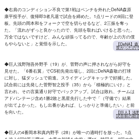
◆右肩のコンディション不良で第1戦はベンチを外れたDeNA森原
康平投手が、復帰即3者凡退で試合を締めた。1点リードの9回に登
板。先頭の岡本和をフォークで空を切らせるなど、2三振を奪っ
た。「流れがずっと良かったので、先頭を取ればいけると思った。
万全ではないですけど、みんな頑張ってるので、年齢が上の方の僕
もやらないと」と覚悟を示した。
【DeNA】
良かったの
◆巨人浅野翔吾外野手（19）が、菅野の声に押されながら好守を
見せた。「6番右翼」でCS初先発出場し、2回にDeNA森敬の打球
に対し、猛ダッシュで前進。スライディングキャッチで好捕した。
試合前には先発した菅野智之投手（35）から「積極的にいけ」と
言われ、その言葉通り好守でバックアップ。試合は敗れ、チームは
アドバンテージ含め1勝2敗と黒星先行した中で「（守備で）結果
が出てよかった。もし出番があれば、しっかりと準備したい」と前
を向いた。
【巨人】浅
試合前の助
◆巨人の4番岡本和真内野手（28）が唯一の適時打を放った。1点