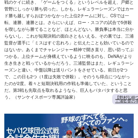
戦のケイに続き、「ゲームをつくる」というレベルを超え、戸郷と
菅野にしっかり勝ち切った。しかも、レギュラーシーズンではカー
ド勝ち越しすらおぼつかなかった上位2チームに対し、CSでは一
転、連勝、連勝とは。さらにいえば、ロー・スコアの試合で5併殺
を喫しながら勝てることなど、ほとんどない。勝負事は本当に分か
らないし、これが短期決戦の面白さともいえる。その裏では、三浦
監督が選手に「ミスはすぐ忘れろ」と伝えたことも効いているので
はないか。あくまでチャレンジャー精神で開き直り、思い切ってぶ
つかる。上位チームが身構えているように映るのも、DeNAがより
生き生きと戦っているからだろう。三浦監督はまた、レギュラーシ
ーズンと違い、中盤以降は送りバントをさせている。前日が2つ
で、この日も2つ（1度は失敗で併殺）。そのうち得点につながっ
たのが2度。着々と短期決戦用の作戦も準備していた、ということ
だ。第3戦も先取点を取れるようなら、巨人もバタバタすると思
う。（サンケイスポーツ専属評論家）
【野村弘樹ウ
三浦監督の