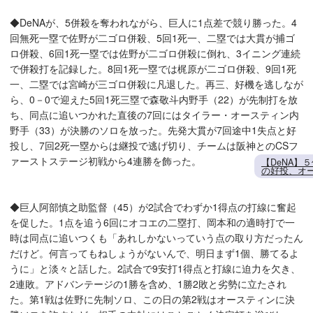
◆DeNAが、5併殺を奪われながら、巨人に1点差で競り勝った。4
回無死一塁で佐野が二ゴロ併殺、5回1死一、二塁では大貫が捕ゴ
ロ併殺、6回1死一塁では佐野が二ゴロ併殺に倒れ、3イニング連続
で併殺打を記録した。8回1死一塁では梶原が二ゴロ併殺、9回1死
一、二塁では宮崎が三ゴロ併殺に凡退した。再三、好機を逃しなが
ら、0－0で迎えた5回1死三塁で森敬斗内野手（22）が先制打を放
ち、同点に追いつかれた直後の7回にはタイラー・オースティン内
野手（33）が決勝のソロを放った。先発大貫が7回途中1失点と好
投し、7回2死一塁からは継投で逃げ切り、チームは阪神とのCSフ
ァーストステージ初戦から4連勝を飾った。
【DeNA】
の好投、オ
◆巨人阿部慎之助監督（45）が2試合でわずか1得点の打線に奮起
を促した。1点を追う6回にオコエの二塁打、岡本和の適時打で一
時は同点に追いつくも「あれしかないっていう点の取り方だったん
だけど。何言ってもねしょうがないんで、明日まず1個、勝てるよ
うに」と淡々と話した。2試合で9安打1得点と打線に迫力を欠き、
2連敗。アドバンテージの1勝を含め、1勝2敗と劣勢に立たされ
た。第1戦は佐野に先制ソロ、この日の第2戦はオースティンに決