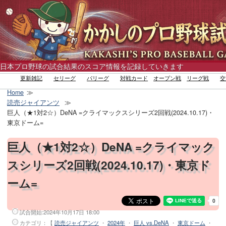
日本プロ野球の試合結果のスコア情報を記録していきます
更新雑記
セリーグ
パリーグ
対戦カード
オープン戦
リーグ戦
交
Home
読売ジャイアンツ
巨人（★1対2☆）DeNA =クライマックスシリーズ2回戦(2024.10.17)・
東京ドーム=
巨人（★1対2☆）DeNA =クライマック
スシリーズ2回戦(2024.10.17)・東京ド
ーム=
試合開始:
2024年10月17日 18:00
カテゴリ：【
読売ジャイアンツ
・
2024年
・
巨人 vs.DeNA
・
東京ドーム
・