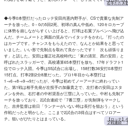
右手たたき
◆今季0本塁打だったロッテ安田尚憲内野手が、CSで貴重な先制ア
ーチを放った。0－0の5回2死、初球の真ん中低め、120キロカーブ
に体勢を崩しながらすくい上げると、打球は右翼ブルペンへ飛び込
んだ。チームメートと満面の笑みでハイタッチをかわし「打ったの
はカーブです。チャンスをもらえたので、なんとか結果をと思って
いました。いい形で先制点を取れて良かったです！ 次も頑張りま
す」と話した。安田は履正社高校時代に「東の清宮、西の安田」と
呼ばれたスラッガーで、高校通算65本塁打を放ち、17年ドラフト1
位でロッテ入団。今季は55試合に出場し、158打数36安打0本塁打
15打点、打率2割2分8厘だった。プロ1年目から本塁打は
1→6→8→9→9だったが、今季は初めてノーアーチに終わってい
た。第1戦は相手先発が左投手の加藤貴之で、左打者の安田はスタ
メンを外れ、右打者の中村奨吾が三塁に入っていた。中村も先制ア
ーチを放っており、2試合連続で「7番三塁」が先制弾をマークし
た。吉井監督は前日「ランナーがいない時は長打を狙おう」という
作戦だったと明かした。ここまで2試合の3得点はすべてソロアー
チ。狙いがぴたりとはまっている。
【ロッテ】
２戦連続「