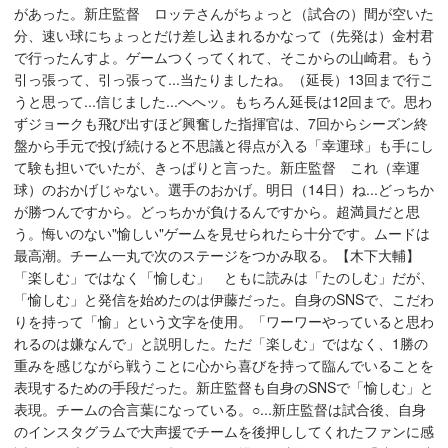
があった。新庄監督 ロッテさんがちょっと（試合の）間が空いた
分、速い球にちょっとだけ差し込まれるかなって（先発は）金村君
で行ったんすよ。ゲームつくってくれて、そこからの山崎君。もう
引っ張って、引っ張って...当たりましたね。（延長）13回まで行こ
うと思って...信じました...へへッ。もちろん延長は12回まで。思わ
ずジョークも飛び出すほど興奮した指揮官は、7回からシーズン終
盤から手元で投げ続けると不思議と得点が入る「幸運球」も手にし
て験も担いでいたが、きっぱりと言った。新庄監督 これ（幸運
球）のおかげじゃない。選手のおかげ。明日（14日）ね...どっちか
が勝つんですから。どっちかが負けるんですから。超満員だと思
う。悔いのない"愉しい"ゲームを見せられたら十分です。ムードは
最高潮。チーム一丸で次のステージをつかみ取る。【木下大輔】
「楽しむ」ではなく「愉しむ」 ともに読みは「たのしむ」だが、
「愉しむ」と発信を始めたのは伊藤だった。自身のSNSで、こだわ
りを持って「愉」という文字を使用。「ワーワーやっていると思わ
れるのは嫌なんで」と説明した。ただ「楽しむ」ではなく、1勝の
重みを感じながら戦うことに心から喜びを持って臨んでいることを
表現するための手段だった。新庄監督も自身のSNSで「愉しむ」と
表現。チームの合言葉になっている。○...新庄監督は試合後、自身
のインスタグラムで大声援でチームを後押ししてくれたファンに感