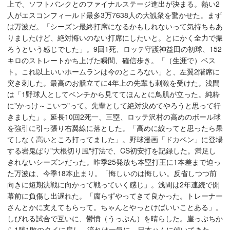
上で、ソフトバンクとのファイナルステージ進出が決まる。熱い2
人がエスコンフィールド最多3万7638人の大観衆を驚かせた。まず
は万波だ。「シーズン最終打席になるかもしれないって気持ちもあ
りましたけど、絶対悔いのない打席にしたいと。とにかく全力で振
ろうという感じでした」。9回1死、ロッテ守護神益田の初球、152
キロのストレートかち上げた瞬間、確信歩き。「（生涯で）ベス
ト。これ以上いいホームランは今のところない」と、左翼2階席に
突き刺した。最高のお膳立てに4年上の先輩も刺激を受けた。浅間
は「1野球人としてベンチから見ててほんとに鳥肌が立った。純粋
に"かっけ～こいつ"って。先輩として絶対決めてやろうと思って行
きました」。延長10回2死一、三塁、ロッテ沢村の高めのボール球
を強引に引っ張り右翼線に落とした。「高めに絞ってと思ったら果
てしなく高いところ打ってました」。野球漫画「ドカベン」に登場
する岩鬼ばり"大根切り風"打法で、CS初安打を記録した。満足し
きれないシーズンだった。昨季25発放ち本塁打王に1本差まで迫っ
た万波は、今季18本止まり。「悔しいのは悔しい。反省しつつ前
向きに短期決戦に向かって戦っていく感じ」。浅間は2年連続で開
幕前に負傷し出遅れた。「腐らずやってきて良かった。トレーナー
さんとかに支えてもらって。ちゃんとやっとけばいいことある」。
しびれる試合で互いに、鬱憤（うっぷん）を晴らした。崖っぷちか
ら1勝1敗のタイに戻し、流れは一気に、日本ハムに傾いてきた。