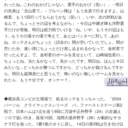
わったね...これのおかげじゃない、選手のおかげ（笑い）」－明日
の先発は「北山君で」－ブルペン陣は「もう全員で行きますよ。山
崎君、もう1回行ってもらおうかな（笑い）。いや、次の対戦があ
るんで、ちょっとその辺を考えながら」－今日は中継ぎ陣も河野選
手だけが登板。明日は総力戦でいける「ね。いや、もうその辺はも
う...もうその場その場で考えて、あとはバッターに対して...あの
ね、ロッテさんがちょっと（試合の）間が空いていたでしょ。間が
空いた分、速い球にちょっとだけ差し込まれるかなって、金村君で
行ったんすよ。で、金村君のボールを見せといて、山崎福也君の...
ちょっとね、当たるかなって。良かったです。明日ね、ほんと今日
みたいな...どっちかが勝つんですから、どっちかが負けるんですか
ら。明日も超満員だと思うんで、悔いのない愉しいゲームを見せら
れたら、もう十分です。オッケー？」
【日本ハム
かな（笑い
◆横浜高コンビが土壇場で、粘るロッテをうっちゃった。「2024
パーソル クライマックスシリーズ パ」ファーストステージ第2
戦で、日本ハムは1点を追う9回に万波中正外野手（24）の左越え
ソロで追い付き、延長10回、浅間大基外野手（28）が劇的なサヨ
ナラ打を放った。1勝1敗のタイに戻し、14日の第3戦は引き分け以