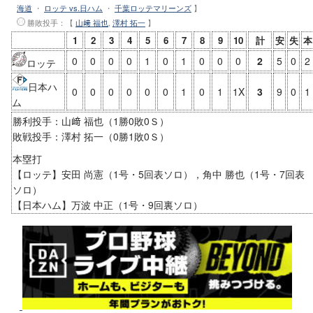
海道
・
ロッテ vs.日ハム
・
千葉ロッテマリーンズ
】
勝敗投手
：【
山﨑 福也
,
澤村 拓一
】
1
2
3
4
5
6
7
8
9
10
計
安
失
本
0
0
0
0
1
0
1
0
0
0
2
5
0
2
ロッテ
日本ハ
0
0
0
0
0
0
1
0
1
1X
3
9
0
1
ム
勝利投手：山﨑 福也（1勝0敗0Ｓ）
敗戦投手：澤村 拓一（0勝1敗0Ｓ）
本塁打
【ロッテ】安田 尚憲（1号・5回表ソロ），角中 勝也（1号・7回表
ソロ）
【日本ハム】万波 中正（1号・9回裏ソロ）