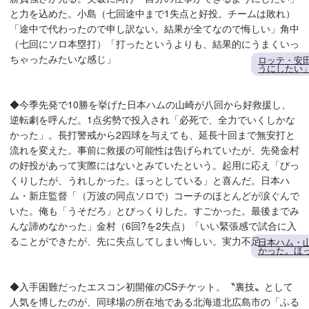
と力を込めた。小島（七回途中まで1失点と好投。チームは敗れ）
「途中で代わったので申し訳ない。結果が全てなので悔しい」角中
（七回にソロ本塁打）「打ったというよりも、結果的にうまくいっ
ちゃったみたいな感じ」
ロッテ・安
うにしたい
◆今季先発で10勝を挙げた日本ハムの山崎が八回から好救援し、
逆転劇を呼んだ。1点劣勢で投入され「必死で、全力でいくしかな
かった」。長打警戒から2四球を与えても、延長十回まで無安打と
流れを変えた。事前に救援の可能性は告げられていたが、先発金村
の好投があって実際にはないとみていたという。起用に応え「びっ
くりしたが、うれしかった。ほっとしている」と喜んだ。日本ハ
ム・新庄監督「（万波の同点ソロで）コーチのほとんどが涙ぐんで
いた。俺も「うそだろ」とびっくりした。すごかった。最後までみ
んな諦めなかった」金村（6回?を2失点）「いい緊張感で試合に入
ることができたが、先に失点してしまい悔しい。実力不足」
日本ハム・
かった。ほ
◆入手困難だったエスコン初開催のCSチケット。〝裏技〟として
人気を博したのが、同球場の所在地である北海道北広島市の「ふる