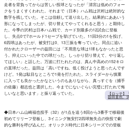
走者を背負ってからは苦しい投球となったが「清宮は低めのフォー
クをうまくすくわれた。それまで（日本）ハム戦は沢村は絶対的な
数字を残していた。そこは信頼して送り出した。結果的にああいう
形になってしまったが、切り替えてやってくれると思う」と期待し
た。今季の沢村は日本ハム戦で、カード別最多の12試合に登板
し、失点0で7ホールド1セーブを挙げていた。11回3分の1を投げ、
6四球はあったが、被安打は0、13三振を奪っていた。同点に追い
付かれたクローザーの益田には「不用意な球は1球もなかったと思
う。抑えにいった中での球だった。しっかり切り替えて、やり返し
てほしい」と話した。万波に打たれたのは、真ん中高めの152キロ
の直球だった。益田は「高いですね。低く投げようと思ったんです
けど。1発は駄目なところで1発を打たれた。スライダーから慎重
に入っても良かったかなというのもありながら、真っすぐを（捕手
の佐藤）都志也と選択した。今までにないぐらい完璧に打たれて悔
しいなと思います」と振り返っていた。
【ロッテ】
益田直也、
◆日本ハム山崎福也投手（32）が1点を追う8回から3番手で移籍後
初めてリリーフ登板し、3イニング無安打2四球無失点の快投で劇
的な勝利を呼び込んだ。オリックス時代に日本シリーズでの登板