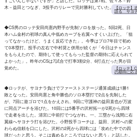
すごいんじゃないですか」と話した。ロッテは第1戦、佐々木－鈴
木－益田とつなぎ、3投手のリレーで完封勝利していた。
【ロッテ】
語る サヨ
◆CS男のロッテ安田尚憲内野手が先制ソロを放った。5回2死、日
本ハム金村の初球の真ん中低めカーブを右翼へすくい上げた。「狙
ってなかったけど、うまく反応できた」。今季はプロ7年目で初め
て0本塁打。投手の左右で中村奨と併用が続くが「今日はチャンス
をもらえたので、期待して使ってもらった監督の期待に応えられて
よかった」。昨年のCSは7試合で打率3割2分、6打点だった男が目
覚めた。
【ロッテ】
の期待に応
◆ロッテが、サヨナラ負けでファーストステージ通算成績は1勝1
敗となった。安田尚憲と角中勝也のソロ本塁打で2点を先制した
が、7回に遊ゴロで1点をかえされ、9回に守護神の益田直也が万波
に同点アーチを浴びた。10回には5番手の沢村拓一が2死から四球
で走者を出した。清宮に中前打でつながれ、一、三塁から浅間に右
翼線へサヨナラ打を浴びた。小野投手コーチは、益田、沢村への変
わらぬ信頼を口にした。沢村の2死から四球には「攻めた中での四
球だったと思う。そこは責めるところではないと思う」と話した。