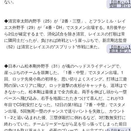
ない。
【日本ハム
登録 対ロッ
◆清宮幸太郎内野手（25）が「2番・三塁」、とフランミル・レイ
エス外野手（29）が「4番・DH」でスタメン出場する。8月後半か
ら2位が確定するまで、消化試合を除き清宮、レイエスの打順は常
に隣同士だったが、負ければ終戦という崖っぷちで、新庄剛志監督
（52）は清宮とレイエスの"スプリット"作戦に来た。
【日本ハム
新庄軍団"ス
◆日本ハム松本剛外野手（31）が魂のヘッドスライディングで、
崖っぷちのチームを鼓舞した。「1番・中堅」でスタメン出場。1
回、ロッテ先発小島の初球を、思い切りよくスイング。打球は三遊
間の深いエリアに飛び、ロッテ遊撃の友杉がキャッチも、送球はで
きなかった。松本剛は最後まで全力疾走。両手を伸ばし頭から一塁
ベースへ飛び込み、右手を地面にたたきつけて喜んだ。これが13
年目でCS初安打となった。12日の第1戦は「7番・中堅」でスタメ
ン出場。5回無死一塁のチャンスで送りバントを失敗し、カウント
1－2と追い込まれた後、三塁併殺打に倒れるなど、3打数無安打に
終わっていた。チームリーダーながら足を引っ張ってしまった前日
の負けを取り返そうと、必死のプレーで、もり立てていた。
【日本ハム