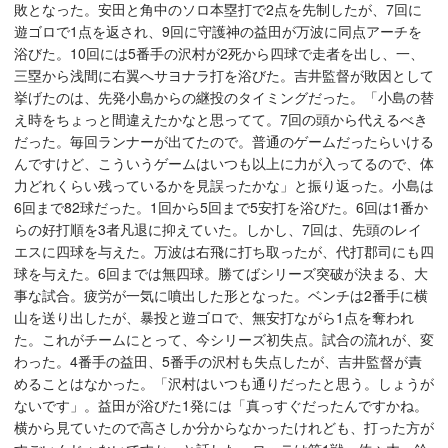
敗となった。安田と角中のソロ本塁打で2点を先制したが、7回に
遊ゴロで1点を返され、9回に守護神の益田が万波に同点アーチを
浴びた。10回には5番手の沢村が2死から四球で走者を出し、一、
三塁から浅間に右翼へサヨナラ打を浴びた。吉井監督が敗因として
挙げたのは、先発小島からの継投のタイミングだった。「小島の替
え時をちょっと間違えたかなと思ってて。7回の頭から代えるべき
だった。毎回ランナーが出てたので。普通のゲームだったらいける
んですけど、こういうゲームはいつも以上に力が入ってるので、体
力どれくらい残っているかを見誤ったかな」と振り返った。小島は
6回まで82球だった。1回から5回まで5安打を浴びた。6回は1番か
らの好打順を3者凡退に抑えていた。しかし、7回は、先頭のレイ
エスに四球を与えた。万波は右飛に打ち取ったが、代打郡司にも四
球を与えた。6回までは無四球。勝てばシリーズ突破が決まる、大
事な試合。疲労が一気に噴出した形となった。ベンチは2番手に横
山を送り出したが、暴投と遊ゴロで、無安打ながら1点を奪われ
た。これがチームにとって、今シリーズ初失点。試合の流れが、変
わった。4番手の益田、5番手の沢村も失点したが、吉井監督が責
めることはなかった。「沢村はいつも通りだったと思う。しょうが
ないです」。益田が浴びた1発には「真っすぐだったんですかね。
横から見ていたので高さしか分からなかったけれども、打った方が