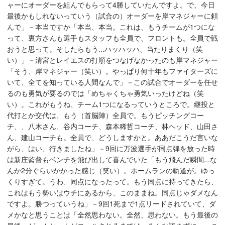
ャーにオーダーを組んでもらって4勝していたんですよ。で、今日
最後かもしれないっていう（試合の）オーダーを岸マネジャーに頼
んで」－本当ですか「本当、本当。これは、もうチームが1つにな
って、裏方さんも選手もスタッフも全員で、フロントも。全員で戦
おうと思って。そしたらもう...ハッハッハ、当たりまくり（笑
い）」－清宮とレイエスの打順をつなげなかったのも岸マネジャー
「そう、岸マネジャー（笑い）。やっぱり何十年もファイターズに
いて、全てを知っている人間なんで」－この試合でオーダーを任せ
るのも勇気が要るのでは「めちゃくちゃ勇気いったけどね（笑
い）。これがもうね、チーム1つになるっていうところで。継投と
代打とか交代は、もう（首脳陣）全員で。もうピッチングコー
チ、、八木さん、谷内コーチ、森本稀哲コーチ、林ヘッド、山田さ
ん、建山コーチも。全員で、どうしますかと。ああだこうだ言いな
がら、はい、行きましたね」－9回に万波選手が同点弾を放った時
は新庄監督もベンチを飛び出して喜んでいた「もう飛んだ瞬間...な
んか2分ぐらいかかった感じ（笑い）。ホームランの軌道が。ゆっ
くりすぎて。うわ、同点になったって。もう同点に持ってきたら、
これはもう勢いはウチにあるから、このままね。同点じゃダメなん
ですよ。勝つっていうね」－9回1死まで1点リードされていて、ダ
メかなと思うことは「全然思わない。全然、思わない。もう最後の