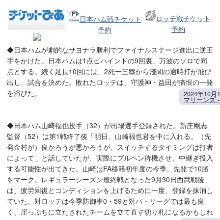
ロッテ戦チケット
日本ハム戦チケット
予約
予約
◆日本ハムが劇的なサヨナラ勝利でファイナルステージ進出に逆王
手をかけた。日本ハムは1点ビハインドの9回裏、万波のソロで同
点とする。続く延長10回には、2死一三塁から淺間の適時打が飛び
出し、試合を決めた。敗れたロッテは、守護神・益田が痛恨の一発
を浴びた。
2024年1
マリーンズ -
◆日本ハム山崎福也投手（32）が出場選手登録された。新庄剛志
監督（52）は第1戦終了後「明日、山崎福也君を中に入れる。（先
発金村が）良かろうが悪かろうが、スイッチするタイミングは打者
によって」と話していたが、実際にブルペン待機させ、中継ぎ投入
する可能性が出てきた。山崎はFA移籍初年度の今季、先発で10勝
をマーク。レギュラーシーズン最終戦となった9月30日西武戦後
は、疲労回復とコンディションを上げるために一度、登録を抹消し
ていた。対ロッテは今季防御率0・59と対パ・リーグでは最も良
く、崖っぷちに立たされたチームを立て直す切り札になるかもしれ