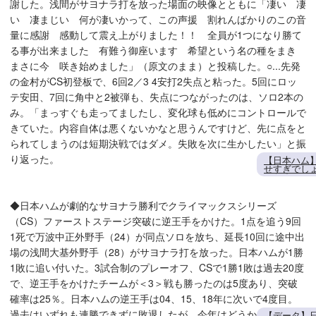
謝した。浅間がサヨナラ打を放った場面の映像とともに「凄い 凄
い 凄まじい 何が凄いかって、この声援 割れんばかりのこの音
量に感謝 感動して震え上がりました！！ 全員が1つになり勝て
る事が出来ました 有難う御座います 希望という名の種をまき
まさに今 咲き始めました」（原文のまま）と投稿した。○...先発
の金村がCS初登板で、6回2／3 4安打2失点と粘った。5回にロッ
テ安田、7回に角中と2被弾も、失点につながったのは、ソロ2本の
み。「まっすぐも走ってましたし、変化球も低めにコントロールで
きていた。内容自体は悪くないかなと思うんですけど、先に点をと
られてしまうのは短期決戦ではダメ。失敗を次に生かしたい」と振
り返った。
【日本ハム
せすぎでし
◆日本ハムが劇的なサヨナラ勝利でクライマックスシリーズ
（CS）ファーストステージ突破に逆王手をかけた。1点を追う9回
1死で万波中正外野手（24）が同点ソロを放ち、延長10回に途中出
場の浅間大基外野手（28）がサヨナラ打を放った。日本ハムが1勝
1敗に追い付いた。3試合制のプレーオフ、CSで1勝1敗は過去20度
で、逆王手をかけたチームが＜3＞戦も勝ったのは5度あり、突破
確率は25％。日本ハムの逆王手は04、15、18年に次いで4度目。
過去はいずれも連勝できずに敗退したが、今年はどうか。
【データ】日