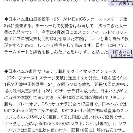
目 過去３
◆日本ハム北山亘基投手（25）が14日のCSファーストステージ第
3戦に先発する。チーム一丸で劣勢をはね返して、巡ってきた大一
番の先発マウンド。今季は4月20日にエスコンフィールドでロッテ
相手にプロ初完投初完封勝利を挙げた右腕は「いつも通り自分の投
球をするために、しっかり準備をして臨みます。日本一に向けて、
チームメートと試合を愉しみたいと思います」と話した。
【日本ハム
に向けチー
◆日本ハムが劇的なサヨナラ勝利でクライマックスシリーズ
（CS）ファーストステージ突破に逆王手をかけた。1点を追う9回
1死で万波中正外野手（24）が同点ソロを放ち、延長10回に途中出
場の浅間大基外野手（28）がサヨナラ打を放った。日本ハムが9回
に万波の本塁打で追い付き、延長10回に浅間の適時打でサヨナラ
勝ち。プレーオフ、CSのサヨナラ試合は17度目で、日本ハムでは
06年2S＜2＞戦で二安の稲葉、09年2S＜1＞戦で逆転満塁弾のスレ
ッジに次いで15年ぶり3度目。9回に同点に追い付いて延長でサヨ
ナラ勝ちしたのは05年2S＜3＞戦のソフトバンク以来2度目。ソフ
トバンクは9回に4点差を追い付き、延長10回に川崎の右安でサヨ