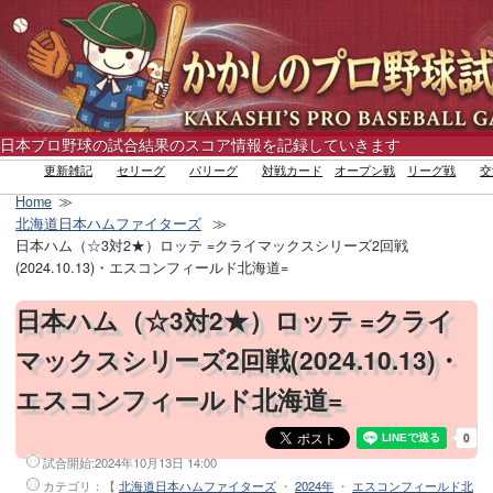
日本プロ野球の試合結果のスコア情報を記録していきます
更新雑記
セリーグ
パリーグ
対戦カード
オープン戦
リーグ戦
交
Home
北海道日本ハムファイターズ
日本ハム（☆3対2★）ロッテ =クライマックスシリーズ2回戦
(2024.10.13)・エスコンフィールド北海道=
日本ハム（☆3対2★）ロッテ =クライ
マックスシリーズ2回戦(2024.10.13)・
エスコンフィールド北海道=
試合開始:
2024年10月13日 14:00
カテゴリ：【
北海道日本ハムファイターズ
・
2024年
・
エスコンフィールド北