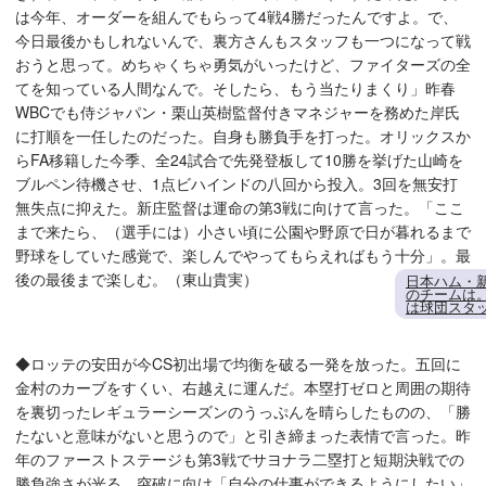
は今年、オーダーを組んでもらって4戦4勝だったんですよ。で、
今日最後かもしれないんで、裏方さんもスタッフも一つになって戦
おうと思って。めちゃくちゃ勇気がいったけど、ファイターズの全
てを知っている人間なんで。そしたら、もう当たりまくり」昨春
WBCでも侍ジャパン・栗山英樹監督付きマネジャーを務めた岸氏
に打順を一任したのだった。自身も勝負手を打った。オリックスか
らFA移籍した今季、全24試合で先発登板して10勝を挙げた山崎を
ブルペン待機させ、1点ビハインドの八回から投入。3回を無安打
無失点に抑えた。新庄監督は運命の第3戦に向けて言った。「ここ
まで来たら、（選手には）小さい頃に公園や野原で日が暮れるまで
野球をしていた感覚で、楽しんでやってもらえればもう十分」。最
後の最後まで楽しむ。（東山貴実）
日本ハム・
のチームは
は球団スタ
◆ロッテの安田が今CS初出場で均衡を破る一発を放った。五回に
金村のカーブをすくい、右越えに運んだ。本塁打ゼロと周囲の期待
を裏切ったレギュラーシーズンのうっぷんを晴らしたものの、「勝
たないと意味がないと思うので」と引き締まった表情で言った。昨
年のファーストステージも第3戦でサヨナラ二塁打と短期決戦での
勝負強さが光る。突破に向け「自分の仕事ができるようにしたい」