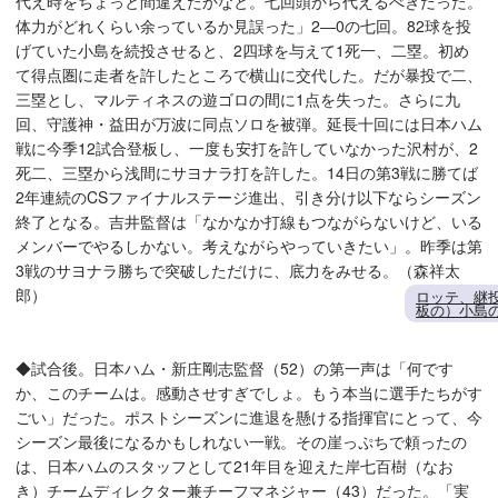
代え時をちょっと間違えたかなと。七回頭から代えるべきだった。
体力がどれくらい余っているか見誤った」2―0の七回。82球を投
げていた小島を続投させると、2四球を与えて1死一、二塁。初め
て得点圏に走者を許したところで横山に交代した。だが暴投で二、
三塁とし、マルティネスの遊ゴロの間に1点を失った。さらに九
回、守護神・益田が万波に同点ソロを被弾。延長十回には日本ハム
戦に今季12試合登板し、一度も安打を許していなかった沢村が、2
死二、三塁から浅間にサヨナラ打を許した。14日の第3戦に勝てば
2年連続のCSファイナルステージ進出、引き分け以下ならシーズン
終了となる。吉井監督は「なかなか打線もつながらないけど、いる
メンバーでやるしかない。考えながらやっていきたい」。昨季は第
3戦のサヨナラ勝ちで突破しただけに、底力をみせる。（森祥太
郎）
ロッテ、継
板の）小島
◆試合後。日本ハム・新庄剛志監督（52）の第一声は「何です
か、このチームは。感動させすぎでしょ。もう本当に選手たちがす
ごい」だった。ポストシーズンに進退を懸ける指揮官にとって、今
シーズン最後になるかもしれない一戦。その崖っぷちで頼ったの
は、日本ハムのスタッフとして21年目を迎えた岸七百樹（なお
き）チームディレクター兼チーフマネジャー（43）だった。「実