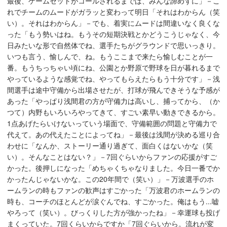
最後、ゲームセットがコールされるまでは、みんな諦めずに」－こ
れでチームのムードがガラッと変わって明日「それはわからん（笑
い）。それはわからん」－でも、着実にムードは間違いなく良くな
った「もう勢いはね。もうその短期決戦とかどうこうじゃなく、今
日みたいな形で自然体でね、選手たちがグラウンドで思いっきり。
いつも言う、愉しんで、ね。もうここまで来たら愉しむことが一
番。もうちっちゃい頃にね、公園とか野原で野球を日が暮れるまで
やっているような感覚でね、やってもらえたらもう十分です」－浅
間選手は途中守備から出場させたが、打球が飛んできそうな予感が
あった「やっぱり浅間君の方が守備力は高いし、捕ってから、（か
つて）内野もいろいろやってきて、すごい素早い動きできるから。
1点あげたらいけないっていう場面で、守備範囲の問題と守備力で
代えて。あの代えたことによってね」－最後は浅間が決める巡り合
わせに「なんか、ストーリー通り過ぎて、面白くはないかな（笑
い）。そんなことはない？」－7回ぐらいからファンの応援がすご
かった。後押しになった「めちゃくちゃなりました。今日一番でか
かったんじゃないかな。この20年間で（笑い）」－万波選手のホ
ームランの時もファンの歓声はすごかった「万波君のホームランの
時も、コーチのほとんどが涙ぐんでね、すごかった。俺はもう...嘘
やろって（笑い）。びっくりした方が強かったね」－幸運球も投げ
まくっていた。7回くらいからですか「7回ぐらいから。流れが変