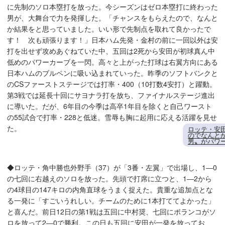
に先制のソロ本塁打を放った。今シーズンはゼロ本塁打に終わった
男が、大舞台で力を発揮した。「チャンスをもらえたので、なんと
か結果をと思っていました。いい形で先制点を取れて良かったで
す！ 次も頑張ります！」日本ハム先発・金村の前に一回以外は安
打を出せず攻めあぐねていた中、五回は2死から安田が初球真ん中
低めのパワーカーブを一閃。高々と上がった打球は右翼方向にある
日本ハムのブルペンに吸い込まれていった。昨季のソフトバンクと
のCSファーストステージでは打率・400（10打数4安打）と躍動。
第3戦では延長十回にサヨナラ打を放ち、ファイナルステージ進出
に導いた。だが、6年目の今季は高卒1年目を除くと自己ワースト
の55試合で打率・228と低迷。雪辱も胸に起用に応える活躍を見せ
た。
ロッテ・安
のでなんと
男〟がパワ
◆ロッテ・角中勝也外野手（37）が「3番・左翼」で出場し、1―0
の七回に右越えのソロを放った。先頭で打席に立つと、1―2から
の4球目の147キロの内角直球をうまく捉えた。貴重な追加点とな
る一発に「すごいうれしい。チームのために1本打ててよかった」
と喜んだ。前日12日の第1戦は五回に中村奨、七回にポランコがソ
ロを放って2―0で勝利。この日も五回に安田が一発を放ってお