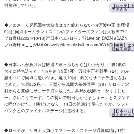
封勝利していた。
【ロッテ】
力尽きる
◆／まさしく起死回生大航海はまだ終わらない＼#万波中正 土壇場
9回に同点ホームランエスコンのファイターズファンは大歓声???
プロ野球(2024/10/13)??日本ハム×ロッテ??Live on DAZN #DAZN
プロ野球 #ここがMAX#lovefighters pic.twitter.com/AVxKQJuoAj
【動画】エ
確信同点弾
◆日本ハムが負ければ敗退の崖っぷちからはい上がり、1勝1敗の
タイに持ち込んだ。1点を追う9回1死、万波中正外野手（24）の左
越えソロで同点に追い付き、延長10回、劇的なサヨナラ勝ちをお
さめた。10回は2死一、三塁から浅間大基外野手（28）がロッテ沢
村から右翼線にサヨナラ打を放った。殊勲の浅間は「やりました
ー。さいこうでーす。この勢いで明日もかちましょー」とスタンド
に呼びかけた。1勝1敗となり、14日の第3戦で勝った方が、ソフト
バンクとのファイナルステージに進出する。
【日本ハム
波中正が同点
◆ロッテが、サヨナラ負けでファーストステージ通算成績は1勝1