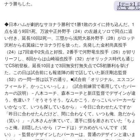
ナラ勝ちした。
【データ】
の二安、ス
◆日本ハムが劇的なサヨナラ勝利で1勝1敗のタイに持ち込んだ。1
点を追う9回1死、万波中正外野手（24）の左越えソロで同点に追
い付き、延長10回2死一、三塁から浅間大基外野手（28）がロッテ
沢村から右翼線にサヨナラ打を放った。先発した金村尚真投手
（24）は7回途中2失点と好投。2番手で河野竜生投手（26）が好リ
リーフし、8回からは山崎福也投手（32）がオリックス時代も通じ
てCS初登板。延長10回まで3回無安打無失点でCS初勝利を挙げ
た。この日は試合前にも報道陣の前で話していた新庄剛志監督
（52）の一問一答は以下の通り。■試合前「オリジナル。エスコン
フィールド。かっこいいっしょ」（試合前練習で着用していたパー
カーの説明）－八木コーチ、森本コーチと新庄監督でデザインが違
う。色違い？「そうそうそう。なんかこう、かっこいいパーカーな
いかなって、いつも探しているから」－今日に合わせたんですか
「昨日に合わせたんだけど、間に合わなくて。いつも俺、急だから
（笑い）」－八木さんが来ていて、選手に指を差されていた「ちょ
っと俺、顔隠したいから（フードは）デカめがいいんです（笑
い）」－監督がデザインしたパーカーは、普通のデザインと違いま