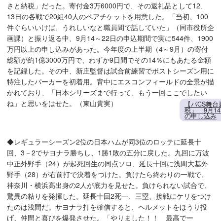
さと納税」だった。寄付金3万6000円で、その返礼品として12、
13日の各戦で20組40人のペアチケットを用意した。「当初、100
件ぐらいいけば、うれしいなと職員間で話していた」（同市役所企
画課）と振り返る中、9月14～22日の申込期間で実に544件、1900
万円以上の申し込みがあった。今年度の上半期（4～9月）の寄付
総額が約1億3000万円で、わずか9日間でその14％にもあたる金額
を記録した。その中、新庄監督は試合前練習でポストシーズン用に
特注したパーカーを初着用。背中にエスコンフィールドの全景が描
かれており、「日本シリーズまで行って、もう一回ここでしたい
ね」と思いをはせた。（東山貴実）
【パCS舞
税」 9月1
の申し込み
◆レギュラーシーズン2位の日本ハムが同3位のロッテに延長十
回、3－2でサヨナラ勝ちし、1勝1敗の五分に戻した。九回に万波
中正外野手（24）が起死回生の同点ソロ、延長十回に浅間大基外
野手（28）が右前打で決着をつけた。負けたら終わりの一戦で、
神奈川・横浜高出身の2人が底力を見せた。負けられない試合で、
驚異の粘りを発揮した。延長十回2死一、三塁、接戦にケリをつけ
たのは浅間だ。サヨナラ打を確信すると、ヘルメットをほうり投
げ、仲間と喜びを爆発させた。「やりました！！ 最高でー