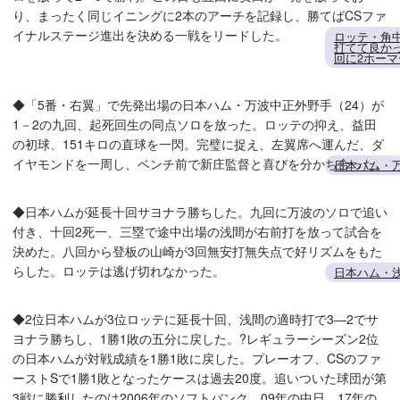
り、まったく同じイニングに2本のアーチを記録し、勝てばCSファ
イナルステージ進出を決める一戦をリードした。
ロッテ・角
打てて良か
回に2ホーマ
◆「5番・右翼」で先発出場の日本ハム・万波中正外野手（24）が
1－2の九回、起死回生の同点ソロを放った。ロッテの抑え、益田
の初球、151キロの直球を一閃。完璧に捉え、左翼席へ運んだ、ダ
イヤモンドを一周し、ベンチ前で新庄監督と喜びを分かち合った。
日本ハム・
◆日本ハムが延長十回サヨナラ勝ちした。九回に万波のソロで追い
付き、十回2死一、三塁で途中出場の浅間が右前打を放って試合を
決めた。八回から登板の山崎が3回無安打無失点で好リズムをもた
らした。ロッテは逃げ切れなかった。
日本ハム・
◆2位日本ハムが3位ロッテに延長十回、浅間の適時打で3―2でサ
ヨナラ勝ちし、1勝1敗の五分に戻した。?レギュラーシーズン2位
の日本ハムが対戦成績を1勝1敗に戻した。プレーオフ、CSのファ
ーストSで1勝1敗となったケースは過去20度。追いついた球団が第
3戦に勝利したのは2006年のソフトバンク、09年の中日、17年の