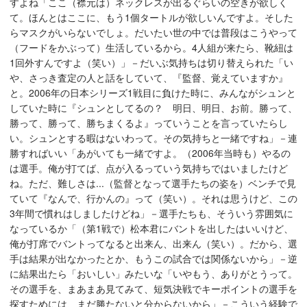
すよね「ここ（襟元は）ネックレスが出るぐらいの空きが欲しく
て。ほんとはここに、もう1個タートルが欲しいんですよ。そした
らマスクがいらないでしょ。だいたい世の中では普段はこうやって
（フードをかぶって）生活しているから。4人組が来たら、靴紐は
1回外すんですよ（笑い）」－だいぶ気持ちは切り替えられた「い
や、さっき査定の人と話をしていて、『監督、覚えていますか』
と。2006年の日本シリーズ1戦目に負けた時に、みんながシュンと
していた時に『シュンとしてるの？ 明日、明日、お前。勝って、
勝って、勝って、勝ちまくるよ』っていうことを言っていたらし
い。シュンとする暇はないわって。その気持ちと一緒ですね」－連
勝すればいい「あがいても一緒ですよ。（2006年当時も）やるの
は選手。俺が打てば、点が入るっていう気持ちではいましたけど
ね。ただ、難しさは...（監督となって選手たちの姿を）ベンチで見
ていて『なんで、行かんの』って（笑い）。それは思うけど、この
3年間で慣れはしましたけどね」－選手たちも、そういう雰囲気に
なっているか「（第1戦で）松本君にバントを出したはいいけど、
俺が打席でバントってなると出来ん、出来ん（笑い）。だから、選
手は結果が出なかったとか、もうこの試合では関係ないから」－逆
に結果出たら「おいしい」みたいな「いやもう、ありがとうって。
その選手を、まあまあ見てみて、短気決戦でキーポイントの選手を
探すためには、まだ勝たないと分からないから」－こういう経験で