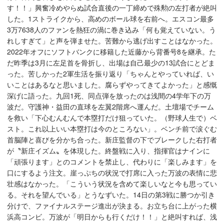
す！！」興奮冷めやらぬ試合直後の一丁締めで殊勲の左打者が絶叫
した。1ストライクから、高めのボール球を右前へ。エスコン最多
3万7638人のファンを熱狂の渦に巻き込み「何も覚えていない。う
れしすぎて」と声を弾ませた。苦難から逃げ出すことはなかった。
2022年オフにソフトバンクに移籍した近藤から背番号8を継承。た
だ昨季は3月に左足首を骨折し、出場は自己最少の13試合にとどま
った。苦しかった2軍生活を振り返り「ちゃんとやっていれば、い
いことはあるなと思いました。腐らずやってきてよかった」と感慨
深げに語った。九回1死、同点弾を放ったのは浅間の4学年下の万
波だ。守護神・益田の直球を左翼2階席へ運んだ。土壇場でチーム
を救い「下心むんむんで本塁打だけ狙っていた。（野球人生で）ベ
スト。これ以上いい本塁打は今のところない」。ベンチ前で涙ぐむ
首脳陣と喜びを分かち合った。新庄監督の下でブレークした右打者
が〝新庄イズム〟を体現した。終盤戦に入り、指揮官はナインに
「頑張ります」とのコメントを禁止し、代わりに「楽しみます」を
口にするよう注文。崖っぷちの状況で打席に入った万波の表情に悲
壮感はなかった。「こういう状況を含めて楽しいなと今も思ってい
る。それを望んでいる」とうなずいた。14日の第3戦に勝つか引き
分けで、ファイナルステージ進出が決まる。お立ち台に上がった横
浜高コンビ。万波が「明日からも行くだけ！！」と絶叫すれば、浅