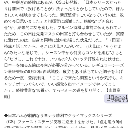
や、中継ぎの経験はあるが、CSは初登板。「日本シリーズだった
りは前日で（投げることが）決まったりとかもしていたので。ほん
とにいい経験させてもらった。新庄監督すごいなっていうのは、改
めて今日思いました」と指揮官に感謝した。絶妙な"プチ合わ
せ"が、結果的に功を奏した。ブルペン待機は事前に伝えられてい
たため、この日は先発マスクの田宮と打ち合わせしていたが、実際
に受けたのは、自身と同時に途中出場した伏見だった。「（田宮）
裕凉と話してたら、そこに伏見さんがいて。（伏見は）"そうだよ
ね"みたいな感じで」。シーズン中から何度もコンビを組む"さちと
ら"だけに、これで十分。いつもの2人でロッテ打線をねじ伏せた。
日本一を知る左腕は今何が必要か分かっている。レギュラーシーズ
ン最終登板の9月30日西武戦後、疲労もあり落ちていた調子を上げ
るため一度、登録抹消。「ここまで来たら調整というか気持ち。キ
ャッチボールぐらいで、いい感覚を出すイメージでやってまし
た」。経験豊富な18番が、てっぺんへの道を切り開く。【永野高
輔】
【日本ハム
ーフ登板で
◆日本ハムが劇的なサヨナラ勝利でクライマックスシリーズ
（CS）ファーストステージ突破に逆王手をかけた。1点を追う9回
1死で万波中正外野手（24）が同点ソロを放ち、延長10回に途中出