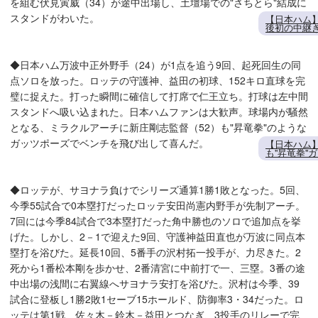
を組む伏見寅威（34）が途中出場し、土壇場での"さちとら"結成に
スタンドがわいた。
【日本ハム
後初の中継ぎ
◆日本ハム万波中正外野手（24）が1点を追う9回、起死回生の同
点ソロを放った。ロッテの守護神、益田の初球、152キロ直球を完
璧に捉えた。打った瞬間に確信して打席で仁王立ち。打球は左中間
スタンドへ吸い込まれた。日本ハムファンは大歓声。球場内が騒然
となる、ミラクルアーチに新庄剛志監督（52）も"昇竜拳"のような
ガッツポーズでベンチを飛び出して喜んだ。
【日本ハム
も"昇竜拳"
◆ロッテが、サヨナラ負けでシリーズ通算1勝1敗となった。5回、
今季55試合で0本塁打だったロッテ安田尚憲内野手が先制アーチ。
7回には今季84試合で3本塁打だった角中勝也のソロで追加点を挙
げた。しかし、2－1で迎えた9回、守護神益田直也が万波に同点本
塁打を浴びた。延長10回、5番手の沢村拓一投手が、力尽きた。2
死から1番松本剛を歩かせ、2番清宮に中前打で一、三塁。3番の途
中出場の浅間に右翼線へサヨナラ安打を浴びた。沢村は今季、39
試合に登板し1勝2敗1セーブ15ホールド、防御率3・34だった。ロ
ッテは第1戦、佐々木－鈴木－益田とつなぎ、3投手のリレーで完