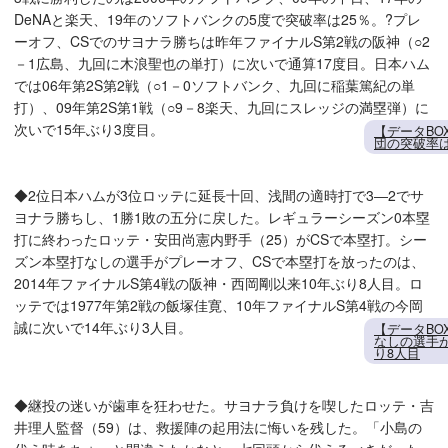
DeNAと楽天、19年のソフトバンクの5度で突破率は25％。?プレ
ーオフ、CSでのサヨナラ勝ちは昨年ファイナルS第2戦の阪神（○2
－1広島、九回に木浪聖也の単打）に次いで通算17度目。日本ハム
では06年第2S第2戦（○1－0ソフトバンク、九回に稲葉篤紀の単
打）、09年第2S第1戦（○9－8楽天、九回にスレッジの満塁弾）に
次いで15年ぶり3度目。
【データBO
団の突破率は
◆2位日本ハムが3位ロッテに延長十回、浅間の適時打で3―2でサ
ヨナラ勝ちし、1勝1敗の五分に戻した。レギュラーシーズン0本塁
打に終わったロッテ・安田尚憲内野手（25）がCSで本塁打。シー
ズン本塁打なしの選手がプレーオフ、CSで本塁打を放ったのは、
2014年ファイナルS第4戦の阪神・西岡剛以来10年ぶり8人目。ロ
ッテでは1977年第2戦の飯塚佳寛、10年ファイナルS第4戦の今岡
誠に次いで14年ぶり3人目。
【データB
なしの選手が
り8人目
◆継投の迷いが歯車を狂わせた。サヨナラ負けを喫したロッテ・吉
井理人監督（59）は、救援陣の起用法に悔いを残した。「小島の