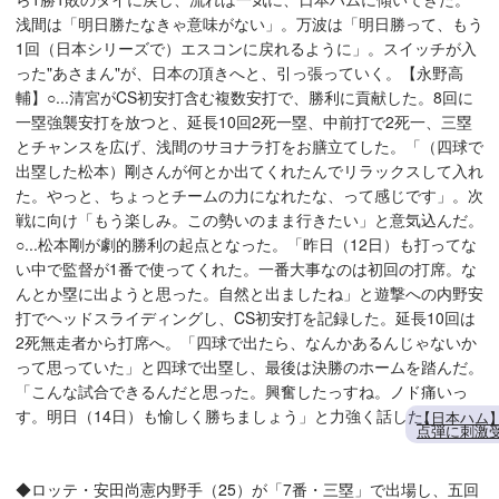
浅間は「明日勝たなきゃ意味がない」。万波は「明日勝って、もう
1回（日本シリーズで）エスコンに戻れるように」。スイッチが入
った"あさまん"が、日本の頂きへと、引っ張っていく。【永野高
輔】○...清宮がCS初安打含む複数安打で、勝利に貢献した。8回に
一塁強襲安打を放つと、延長10回2死一塁、中前打で2死一、三塁
とチャンスを広げ、浅間のサヨナラ打をお膳立てした。「（四球で
出塁した松本）剛さんが何とか出てくれたんでリラックスして入れ
た。やっと、ちょっとチームの力になれたな、って感じです」。次
戦に向け「もう楽しみ。この勢いのまま行きたい」と意気込んだ。
○...松本剛が劇的勝利の起点となった。「昨日（12日）も打ってな
い中で監督が1番で使ってくれた。一番大事なのは初回の打席。な
んとか塁に出ようと思った。自然と出ましたね」と遊撃への内野安
打でヘッドスライディングし、CS初安打を記録した。延長10回は
2死無走者から打席へ。「四球で出たら、なんかあるんじゃないか
って思っていた」と四球で出塁し、最後は決勝のホームを踏んだ。
「こんな試合できるんだと思った。興奮したっすね。ノド痛いっ
す。明日（14日）も愉しく勝ちましょう」と力強く話した。
【日本ハム
点弾に刺激
◆ロッテ・安田尚憲内野手（25）が「7番・三塁」で出場し、五回