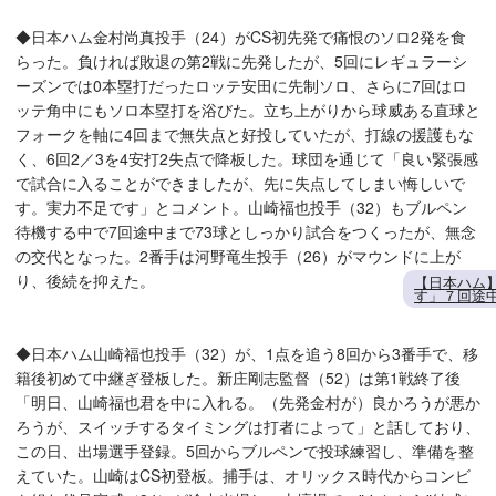
◆日本ハム金村尚真投手（24）がCS初先発で痛恨のソロ2発を食
らった。負ければ敗退の第2戦に先発したが、5回にレギュラーシ
ーズンでは0本塁打だったロッテ安田に先制ソロ、さらに7回はロ
ッテ角中にもソロ本塁打を浴びた。立ち上がりから球威ある直球と
フォークを軸に4回まで無失点と好投していたが、打線の援護もな
く、6回2／3を4安打2失点で降板した。球団を通じて「良い緊張感
で試合に入ることができましたが、先に失点してしまい悔しいで
す。実力不足です」とコメント。山崎福也投手（32）もブルペン
待機する中で7回途中まで73球としっかり試合をつくったが、無念
の交代となった。2番手は河野竜生投手（26）がマウンドに上が
り、後続を抑えた。
【日本ハム】
す」７回途
◆日本ハム山崎福也投手（32）が、1点を追う8回から3番手で、移
籍後初めて中継ぎ登板した。新庄剛志監督（52）は第1戦終了後
「明日、山崎福也君を中に入れる。（先発金村が）良かろうが悪か
ろうが、スイッチするタイミングは打者によって」と話しており、
この日、出場選手登録。5回からブルペンで投球練習し、準備を整
えていた。山崎はCS初登板。捕手は、オリックス時代からコンビ