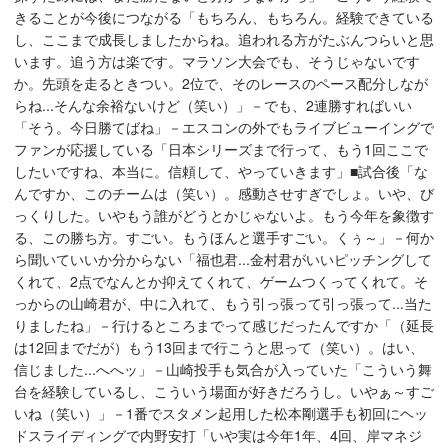
きることが今後につながる「もちろん、もちろん。経験できている
し、ここまで成長しましたからね。追われる方がたぶんつらいと思
います。追う方は楽です。マラソン大会でも、そうじゃないです
か。先頭を走るときつい。2位で、そのレースのペース配分しなが
らね...そんな余裕ないけど（笑い）」－でも、2連勝すればいい
「そう。今日勝てばね」－エスコンの外でもライブビューイングで
ファンが応援している「日本シリーズまで行って、もう1回ここで
したいですね、本当に。信頼して、やっていきます」■試合後「な
んですか、このチームは（笑い）。感動させすぎでしょ。いや、び
っくりした。いやもう誰がどうとかじゃないよ。もう今年を象徴す
る、この勝ち方。すごい。もうほんと選手すごい。くぅ～」－何か
ら聞いていいか分からない「福也君...金村君がいいピッチングして
くれて、2点でなんとか抑えてくれて、ゲームつくってくれて。そ
っからの山崎君が、中に入れて、もう引っ張って引っ張って...当た
りましたね」－行けるところまでって感じだったんですか「（延長
は12回までだが）もう13回まで行こうと思って（笑い）。はい、
信じました...へへッ」－山崎投手も気合が入っていた「こういう舞
台を経験しているし、こういう場面が好きだろうし。いやぁ～すご
いね（笑い）」－1番でスタメン起用した松本剛選手も初回にヘッ
ドスライディングで内野安打「いや実は今年1年、4回、岸マネジ